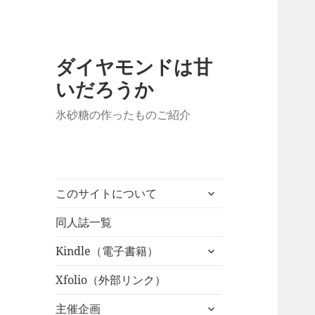
ダイヤモンドは甘
いだろうか
氷砂糖の作ったものご紹介
サ
このサイトについて
ブ
メ
同人誌一覧
ニ
サ
Kindle（電子書籍）
ュ
ブ
ー
メ
Xfolio（外部リンク）
を
ニ
展
サ
主催企画
ュ