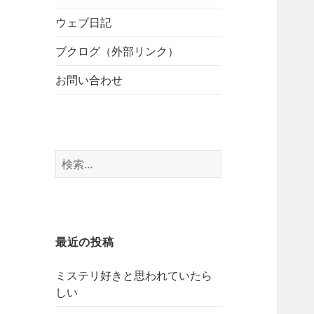
開
ブ
ー
メ
ウェブ日記
を
ニ
展
ブクログ（外部リンク）
ュ
開
ー
お問い合わせ
を
展
開
検
索:
最近の投稿
ミステリ好きと思われていたら
しい