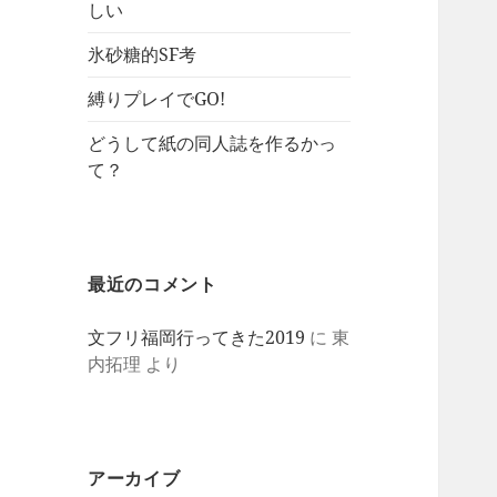
しい
氷砂糖的SF考
縛りプレイでGO!
どうして紙の同人誌を作るかっ
て？
最近のコメント
文フリ福岡行ってきた2019
に
東
内拓理
より
アーカイブ