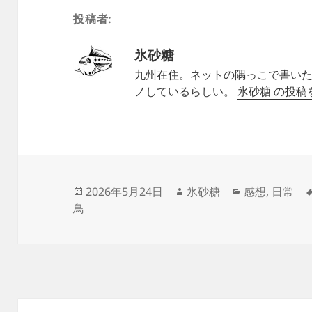
投稿者:
氷砂糖
九州在住。ネットの隅っこで書いた
ノしているらしい。
氷砂糖 の投
投
作
カ
2026年5月24日
氷砂糖
感想
,
日常
稿
成
テ
鳥
日:
者
ゴ
リ
ー