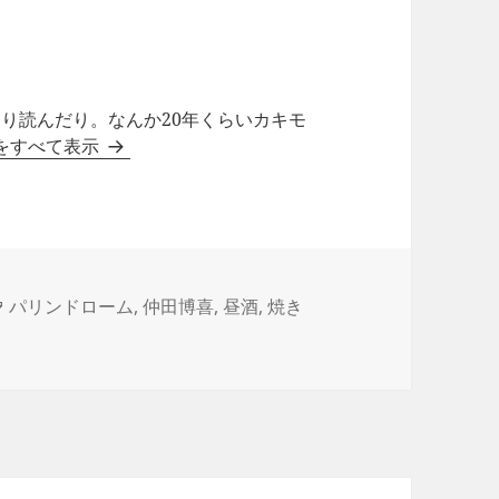
り読んだり。なんか20年くらいカキモ
稿をすべて表示
タ
パリンドローム
,
仲田博喜
,
昼酒
,
焼き
グ