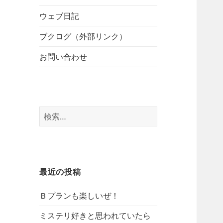
開
ブ
ー
メ
ウェブ日記
を
ニ
展
ブクログ（外部リンク）
ュ
開
ー
お問い合わせ
を
展
開
検
索:
最近の投稿
Ｂプランも楽しいぜ！
ミステリ好きと思われていたら