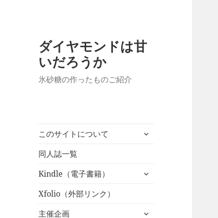
ダイヤモンドは甘
いだろうか
氷砂糖の作ったものご紹介
サ
このサイトについて
ブ
メ
同人誌一覧
ニ
サ
Kindle（電子書籍）
ュ
ブ
ー
メ
Xfolio（外部リンク）
を
ニ
展
サ
主催企画
ュ