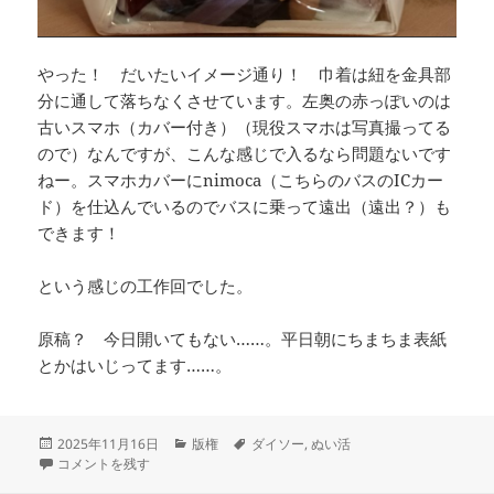
やった！ だいたいイメージ通り！ 巾着は紐を金具部
分に通して落ちなくさせています。左奥の赤っぽいのは
古いスマホ（カバー付き）（現役スマホは写真撮ってる
ので）なんですが、こんな感じで入るなら問題ないです
ねー。スマホカバーにnimoca（こちらのバスのICカー
ド）を仕込んでいるのでバスに乗って遠出（遠出？）も
できます！
という感じの工作回でした。
原稿？ 今日開いてもない……。平日朝にちまちま表紙
とかはいじってます……。
投
カ
タ
2025年11月16日
版権
ダイソー
,
ぬい活
稿
わんぱくぬいかしくんとお出かけしたい！ に
テ
グ
コメントを残す
日:
ゴ