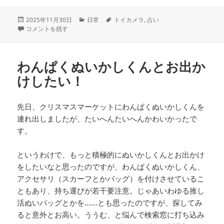
ジ
ジ
投
カ
タ
2025年11月30日
日常
トイカメラ
,
占い
稿
たまにはちょっぴりスピリチュアル に
テ
グ
コメントを残す
日:
ゴ
リ
ー
わんぱくぬいかしくんとお出か
けしたい！
先日、クリスマスマーケットにわんぱくぬいかしくんを
連れ出しましたが、たいへんたいへんかわいかったで
す。
というわけで、もっと積極的にぬいかしくんとお出かけ
をしたいなと思ったのですが、わんぱくぬいかしくん、
アクセサリ（スカーフとかバッグ）を付けさせているこ
ともあり、持ち運びが若干要注意。じゃあいわゆる推し
活ぬいバッグとかを……とも思ったのですが、探してみ
ると意外とお高い。ううむ、と悩んで検索窓に打ち込み