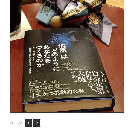
ペ
ペ
,
ページ:
1
2
ー
ー