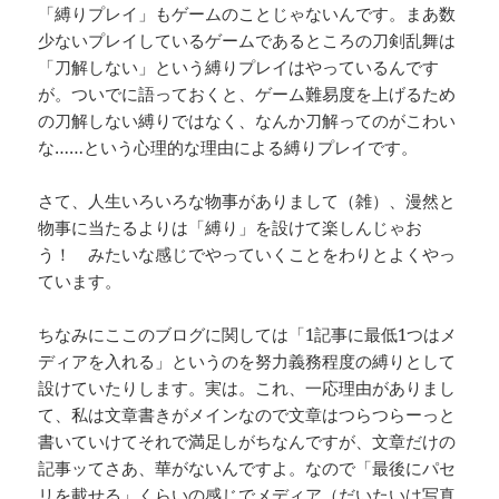
「縛りプレイ」もゲームのことじゃないんです。まあ数
少ないプレイしているゲームであるところの刀剣乱舞は
「刀解しない」という縛りプレイはやっているんです
が。ついでに語っておくと、ゲーム難易度を上げるため
の刀解しない縛りではなく、なんか刀解ってのがこわい
な……という心理的な理由による縛りプレイです。
さて、人生いろいろな物事がありまして（雑）、漫然と
物事に当たるよりは「縛り」を設けて楽しんじゃお
う！ みたいな感じでやっていくことをわりとよくやっ
ています。
ちなみにここのブログに関しては「1記事に最低1つはメ
ディアを入れる」というのを努力義務程度の縛りとして
設けていたりします。実は。これ、一応理由がありまし
て、私は文章書きがメインなので文章はつらつらーっと
書いていけてそれで満足しがちなんですが、文章だけの
記事ッてさあ、華がないんですよ。なので「最後にパセ
リを載せる」くらいの感じでメディア（だいたいは写真