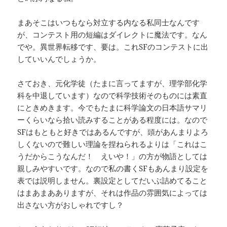
まあそこはいつもなら対立する内なる私同士なんです
が、コンテスト用の短編はダイレクトに魔法です。なん
でや。異世界転移です、要は。これSFのコンテストに出
していいんでしょうか。
さておき、元化学徒（たまに言ってますが、理学部化学
科を中退しています）なので科学技術そのものには素直
にときめきます。今でもたまに科学論文の日本語サマリ
ーくらいなら拾い読みすることがある程度には。なので
SFはもともと好きではあるんですが、頭があんまりよろ
しくないので難しい理論を捏ねられるよりは「これはこ
うだからこうなんだ！ えいや！」の方が物語としては
親しみやすいです。なので私の書くSFもあんまり設定を
表では説明しません。裏設定としてだいぶ詰めてること
はまあまあありますが、それは作品の雰囲気によっては
出さない方がおしゃれですし？