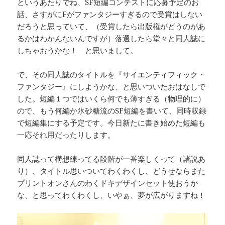
というあたりでね、SF短編コンテストに応募予定のお
話、さすがにFがファンタジーすぎるので受賞はしない
だろうと思っていて、（受賞したら出版権がどうのがあ
るかはわかんないんですが）落選したら堂々と同人誌に
しちゃおうかな！ と思いまして。
で、その同人誌のタイトルを『サイエンティフィック・
ファンタジー』にしようかな、と思いついたおはなしで
した。短編１つではいくら何でも薄すぎる（物理的に）
ので、もう何編か氷砂糖流のSF短編を書いて、同時収録
で短編集にする予定です。今日新たに書き始めた短編も
一応それ用だったりします。
同人誌って構想練ってる段階が一番楽しくって（諸説あ
り）、タイトル思いついてわくわくし、どうせならまた
プリントオンさんのわくドキデザインセット使おうか
な、と思ってわくわくし、いやぁ、夢が広がりますね！