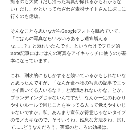
撮るのも大変（だし沿った写真が撮れるかもわからな
い）だし、かといってわざわざ素材サイトさんに探しに
行くのも億劫。
そんなことを思いながらGoogleフォトを眺めていて、
「ごはんの写真ならいろいろあるし適宜増える
な……？」と気付いたんです。というわけでブログ的
note記事にはごはんの写真をアイキャッチに使うのが基
本になっています。
これ、副次的にもしかすると効いているかもしれないな
と思ったんですが、「なんか食べ物の写真の記事でエッ
セイ書いてる人いるな？」と認識されないかな、とか。
ブランディングじゃないんですが、なんか一定のわかり
やすいルールで同じことをやってる人って覚えやすいじ
ゃないですか。私、あんまり宣伝が得意じゃないタイプ
のモノカキなので、そういうね、姑息な方法をね、試し
て……どうなんだろう。実際のところの効果は。