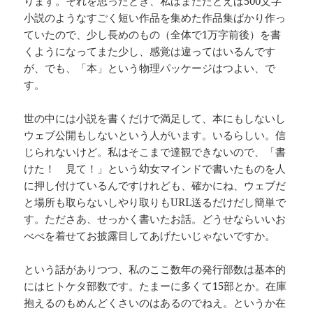
ります。それを思ったとき、私はまだたとえば500文字
小説のようなすごく短い作品を集めた作品集ばかり作っ
ていたので、少し長めのもの（全体で1万字前後）を書
くようになってまた少し、感覚は違ってはいるんです
が、でも、「本」という物理パッケージはつよい、で
す。
世の中には小説を書くだけで満足して、本にもしないし
ウェブ公開もしないという人がいます。いるらしい。信
じられないけど。私はそこまで達観できないので、「書
けた！ 見て！」という幼女マインドで書いたものを人
に押し付けているんですけれども、確かにね、ウェブだ
と場所も取らないしやり取りもURL送るだけだし簡単で
す。たださあ、せっかく書いたお話。どうせならいいお
べべを着せてお披露目してあげたいじゃないですか。
という話がありつつ、私のここ数年の発行部数は基本的
にはヒトケタ部数です。たまーに多くて15部とか。在庫
抱えるのもめんどくさいのはあるのでねえ。というか在