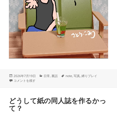
投
カ
タ
2026年7月19日
日常
,
裏話
note
,
写真
,
縛りプレイ
稿
縛りプレイでGO! に
テ
グ
コメントを残す
日:
ゴ
リ
ー
どうして紙の同人誌を作るかっ
て？