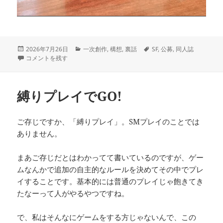
投
カ
タ
2026年7月26日
一次創作
,
構想
,
裏話
SF
,
公募
,
同人誌
稿
氷砂糖的SF考 に
テ
グ
コメントを残す
日:
ゴ
リ
ー
縛りプレイでGO!
ご存じですか、「縛りプレイ」。SMプレイのことでは
ありません。
まあご存じだとはわかってて書いているのですが、ゲー
ムなんかで追加の自主的なルールを決めてその中でプレ
イすることです。基本的には普通のプレイじゃ飽きてき
たなーって人がやるやつですね。
で、私はそんなにゲームをする方じゃないんで、この