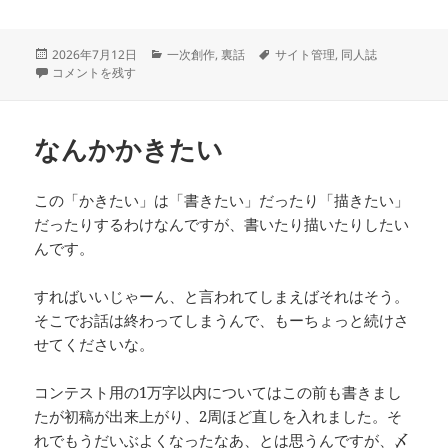
投
カ
タ
2026年7月12日
一次創作
,
裏話
サイト管理
,
同人誌
稿
どうして紙の同人誌を作るかって？ に
テ
グ
コメントを残す
日:
ゴ
リ
ー
なんかかきたい
この「かきたい」は「書きたい」だったり「描きたい」
だったりするわけなんですが、書いたり描いたりしたい
んです。
すればいいじゃーん、と言われてしまえばそれはそう。
そこでお話は終わってしまうんで、もーちょっと続けさ
せてくださいな。
コンテスト用の1万字以内についてはこの前も書きまし
たが初稿が出来上がり、2周ほど直しを入れました。そ
れでもうだいぶよくなったなあ、とは思うんですが、〆