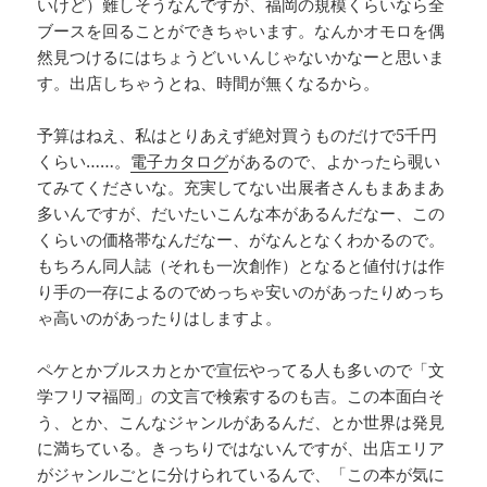
いけど）難しそうなんですが、福岡の規模くらいなら全
ブースを回ることができちゃいます。なんかオモロを偶
然見つけるにはちょうどいいんじゃないかなーと思いま
す。出店しちゃうとね、時間が無くなるから。
予算はねえ、私はとりあえず絶対買うものだけで5千円
くらい……。
電子カタログ
があるので、よかったら覗い
てみてくださいな。充実してない出展者さんもまあまあ
多いんですが、だいたいこんな本があるんだなー、この
くらいの価格帯なんだなー、がなんとなくわかるので。
もちろん同人誌（それも一次創作）となると値付けは作
り手の一存によるのでめっちゃ安いのがあったりめっち
ゃ高いのがあったりはしますよ。
ペケとかブルスカとかで宣伝やってる人も多いので「文
学フリマ福岡」の文言で検索するのも吉。この本面白そ
う、とか、こんなジャンルがあるんだ、とか世界は発見
に満ちている。きっちりではないんですが、出店エリア
がジャンルごとに分けられているんで、「この本が気に