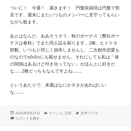
ついに！ 今週！ 届きます！ 円盤収録回は円盤で初
見です。週末にまたいつものメンバーに見守ってもらい
ながら観ます。
あとはなんだ。ああそうそう、秋のボーナス（弊社ボー
ナスは春秋）でまた同人誌を刷ります。2種、ヒトケタ
部数。いつもと同じく頒布しませんし、二次創作恋愛も
のなのでxfolioにも載せません。それにしても私は「体
の関係はあるけど付き合ってない」がほんとに好きだ
な……2種どっちもなんですよね……。
というあたりで、来週はなにかネタがあればいい
な……。
投
カ
タ
2025年9月21日
イベント
,
日常
文学フリマ
稿
文学フリマ福岡・買専のススメ に
テ
グ
コメントを残す
日:
ゴ
リ