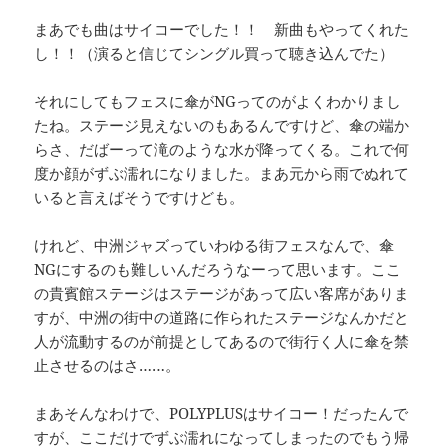
まあでも曲はサイコーでした！！ 新曲もやってくれた
し！！（演ると信じてシングル買って聴き込んでた）
それにしてもフェスに傘がNGってのがよくわかりまし
たね。ステージ見えないのもあるんですけど、傘の端か
らさ、だばーって滝のような水が降ってくる。これで何
度か顔がずぶ濡れになりました。まあ元から雨でぬれて
いると言えばそうですけども。
けれど、中洲ジャズっていわゆる街フェスなんで、傘
NGにするのも難しいんだろうなーって思います。ここ
の貴賓館ステージはステージがあって広い客席がありま
すが、中洲の街中の道路に作られたステージなんかだと
人が流動するのが前提としてあるので街行く人に傘を禁
止させるのはさ……。
まあそんなわけで、POLYPLUSはサイコー！だったんで
すが、ここだけでずぶ濡れになってしまったのでもう帰