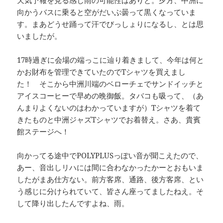
天気予報を見る感じ雨の可能性はありと。夕方、中洲に
向かうバスに乗ると空がだいぶ曇って黒くなっていま
す。まあどうせ踊って汗でびっしょりになるし、とは思
いましたが。
17時過ぎに会場の端っこに辿り着きまして、今年は何と
かお財布を管理できていたのでTシャツを買えまし
た！ そこから中洲川端のベローチェでサンドイッチと
アイスコーヒーで早めの晩御飯。タバコも吸って、（あ
んまりよくないのはわかっていますが）Tシャツを着て
きたものと中洲ジャズTシャツでお着替え。さあ、貴賓
館ステージへ！
向かってる途中でPOLYPLUSっぽい音が聞こえたので、
あー、音出しリハには間に合わなかったかーとおもいま
したがまあ仕方ない。前方客席、通路、後方客席、とい
う感じに分けられていて、皆さん座ってましたねえ。そ
して降り出したんですよね、雨。