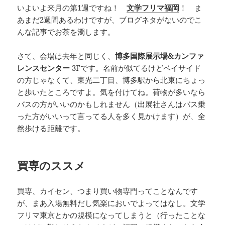
いよいよ来月の第1週ですね！
文学フリマ福岡
！ ま
あまだ2週間あるわけですが、ブログネタがないのでこ
んな記事でお茶を濁します。
さて、会場は去年と同じく、
博多国際展示場&カンファ
レンスセンター
3Fです。名前が似てるけどベイサイド
の方じゃなくて、東光二丁目、博多駅から北東にちょっ
と歩いたところですよ。気を付けてね。荷物が多いなら
バスの方がいいのかもしれません（出展社さんはバス乗
った方がいいって言ってる人を多く見かけます）が、全
然歩ける距離です。
買専のススメ
買専、カイセン、つまり買い物専門ってことなんです
が、まあ入場無料だし気楽においでよってはなし。文学
フリマ東京とかの規模になってしまうと（行ったことな