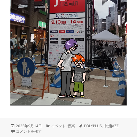
投
カ
タ
2025年9月14日
イベント
,
音楽
POLYPLUS
,
中洲JAZZ
稿
中洲JAZZにPOLYPLUSを観に行ってずぶ濡れになった話 に
テ
グ
コメントを残す
日:
ゴ