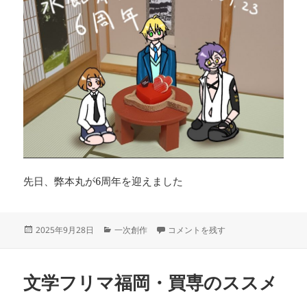
先日、弊本丸が6周年を迎えました
投
カ
今週もネタはなかった！ に
2025年9月28日
一次創作
コメントを残す
稿
テ
日:
ゴ
リ
文学フリマ福岡・買専のススメ
ー