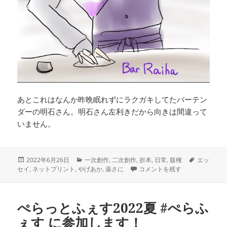
あとこれはなんか昨晩眠れずにラクガキしてたバーテン
ダーの明石さん。明石さん左利きだから向きは間違って
いません。
投
カ
タ
2022年6月26日
一次創作
,
二次創作
,
折本
,
日常
,
版権
エッ
稿
テ
ご本納品！ に
グ
セイ
,
ネットプリント
,
やげあか
,
薬さに
コメントを残す
日:
ゴ
リ
ー
ぺらっとふぇす2022夏 #ぺらふ
ぇす に参加します！