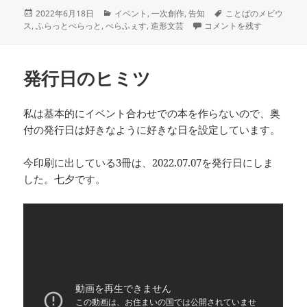
投
カ
タ
2022年6月18日
イベント
,
一次創作
,
告知
ことばのメビウ
稿
テ
ぺらっとふぇす2022夏 #
グ
ス
,
ふらっとぺらっと
,
ぺらふぇす
,
造形文芸
コメントを残す
日:
ゴ
リ
ー
発行日のヒミツ
私は基本的にイベント合わせでの本を作らないので、奥
付の発行日は好きなように好きな日を設定しています。
今印刷に出している3冊は、2022.07.07を発行日にしま
した。七夕です。