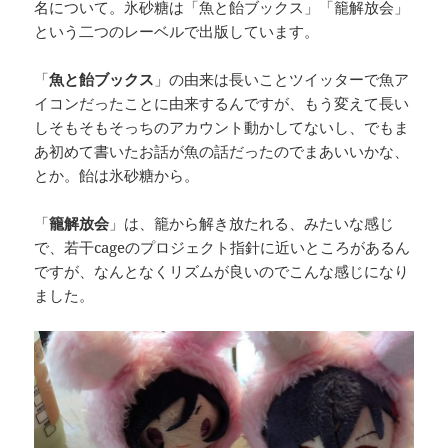
名について。氷砂糖は「魚と飴ブックス」「籠解放会」
という二つのレーベルで出版しています。
「
魚と飴ブックス
」の由来は長いことツイッターで魚ア
イコンだったことに由来するんですが、もう変えて長い
しそもそもそっちのアカウント動かしてないし、でもま
あ初めて書いたお話が魚の話だったのでまあいいかな、
とか。飴は氷砂糖から。
「
籠解放会
」は、籠から解き放たれる、みたいな感じ
で、若干cageのプロジェクト指針に近いところがあるん
ですが、なんとなくリズムが良いのでこんな感じになり
ました。