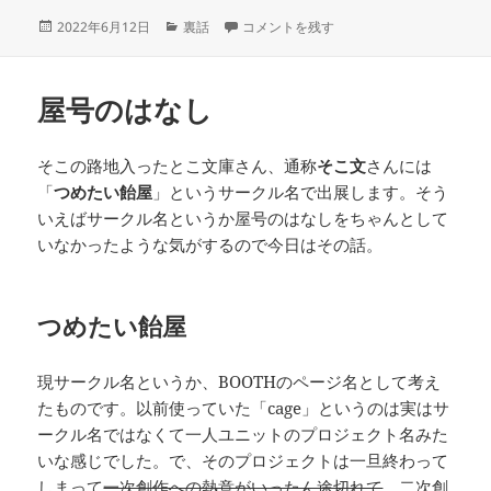
投
カ
発行日のヒミツ に
2022年6月12日
裏話
コメントを残す
稿
テ
日:
ゴ
リ
屋号のはなし
ー
そこの路地入ったとこ文庫さん、通称
そこ文
さんには
「
つめたい飴屋
」というサークル名で出展します。そう
いえばサークル名というか屋号のはなしをちゃんとして
いなかったような気がするので今日はその話。
つめたい飴屋
現サークル名というか、BOOTHのページ名として考え
たものです。以前使っていた「cage」というのは実はサ
ークル名ではなくて一人ユニットのプロジェクト名みた
いな感じでした。で、そのプロジェクトは一旦終わって
しまって
一次創作への熱意がいったん途切れて
、二次創