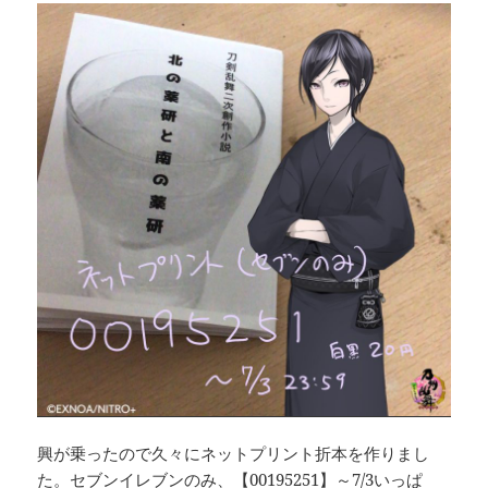
興が乗ったので久々にネットプリント折本を作りまし
た。セブンイレブンのみ、【00195251】～7/3いっぱ