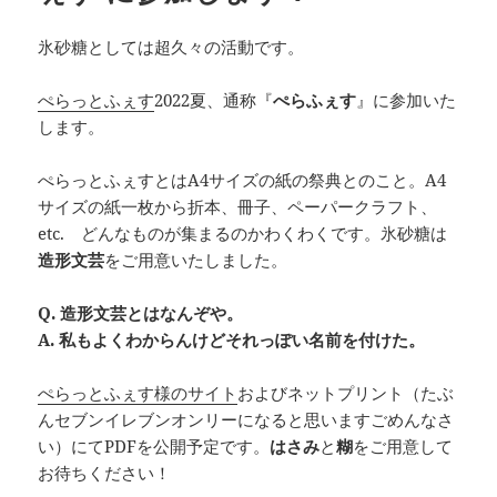
氷砂糖としては超久々の活動です。
ぺらっとふぇす
2022夏、通称『
ぺらふぇす
』に参加いた
します。
ぺらっとふぇすとはA4サイズの紙の祭典とのこと。A4
サイズの紙一枚から折本、冊子、ペーパークラフト、
etc. どんなものが集まるのかわくわくです。氷砂糖は
造形文芸
をご用意いたしました。
Q. 造形文芸とはなんぞや。
A. 私もよくわからんけどそれっぽい名前を付けた。
ぺらっとふぇす様のサイト
およびネットプリント（たぶ
んセブンイレブンオンリーになると思いますごめんなさ
い）にてPDFを公開予定です。
はさみ
と
糊
をご用意して
お待ちください！