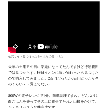
公式サイト見に行ったらへんなの見つけた
去年の土用丑の日に話題になってたんですけど行動範囲
では見つからず。昨日イオンに買い物行ったら見つけた
ので購入してみました。2百円だったか3百円だったかそ
のくらい？（覚えてない）
500Wの電子レンジで1分。簡単調理ですね。どんぶりに
白ごはんを盛ってその上に乗せてたれと山椒をかけて、
ジェネリックうな丼完成です。