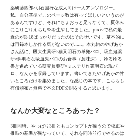
薬研藤四郎×明石国行な成人向け一人アンソロジー。
私、自分基準でこのページ数は有ってほしいというのが
あるんですけど、それにちょおっと足りなくて、夏休み
にごりごりえちちSSを生やしてました。pixivで私の最
近のがR-18ばっかりだったのはそのせいです。基本的に
は再録本しか作る気がないので……。本丸軸のやげあか
さん話に、医大生薬研×猫又明石の単発パロ、吸血鬼薬
研×餌明石な吸血鬼パロのお食事（意味深）、ゆるゆる
書き進めている研究員薬研×ミステリ作家明石の現パ
ロ、なんかを収録しています。書いてきたやげあかの甘
いところだけを集めました、な感じの本です。こちらも
有償頒布と無料で本文PDF公開をすると思います。
なんか大変なところあった？
3冊同時、やっぱり3冊ともコンセプトが違うので校正や
推敲の基準が異なっていて、それを同時並行でやるのは