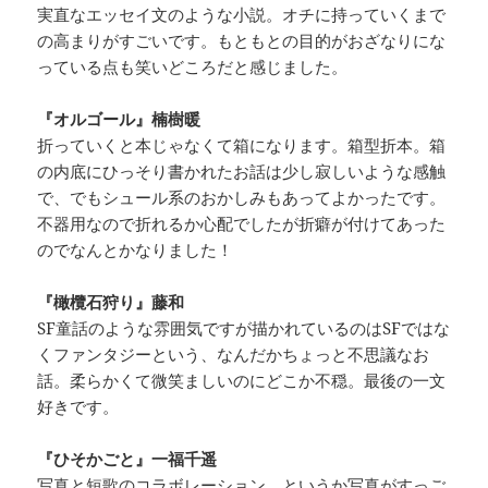
実直なエッセイ文のような小説。オチに持っていくまで
の高まりがすごいです。もともとの目的がおざなりにな
っている点も笑いどころだと感じました。
『オルゴール』楠樹暖
折っていくと本じゃなくて箱になります。箱型折本。箱
の内底にひっそり書かれたお話は少し寂しいような感触
で、でもシュール系のおかしみもあってよかったです。
不器用なので折れるか心配でしたが折癖が付けてあった
のでなんとかなりました！
『橄欖石狩り』藤和
SF童話のような雰囲気ですが描かれているのはSFではな
くファンタジーという、なんだかちょっと不思議なお
話。柔らかくて微笑ましいのにどこか不穏。最後の一文
好きです。
『ひそかごと』一福千遥
写真と短歌のコラボレーション、というか写真がすっご