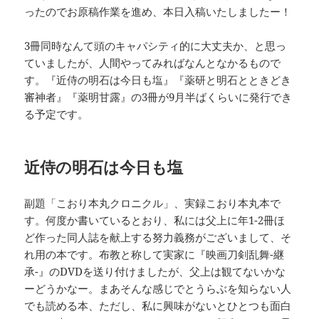
ったのでお原稿作業を進め、本日入稿いたしましたー！
3冊同時なんて頭のキャパシティ的に大丈夫か、と思っ
ていましたが、人間やってみればなんとなかるもので
す。『近侍の明石は今日も塩』『薬研と明石とときどき
審神者』『薬明甘露』の3冊が9月半ばくらいに発行でき
る予定です。
近侍の明石は今日も塩
副題「こおり本丸クロニクル」、実録こおり本丸本で
す。何度か書いているとおり、私には父上に年1-2冊ほ
ど作った同人誌を献上する努力義務がございまして、そ
れ用の本です。布教と称して実家に『映画刀剣乱舞-継
承-』のDVDを送り付けましたが、父上は観てないかな
ーどうかなー。まあそんな感じでとうらぶを知らない人
でも読める本、ただし、私に興味がないとひとつも面白