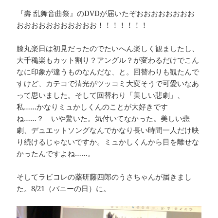
『壽 乱舞音曲祭』のDVDが届いたぞおおおおおおおお
おおおおおおおおおおお！！！！！！！
膝丸楽日は初見だったのでたいへん楽しく観ましたし、
大千穐楽もカット割り？アングル？が変わるだけでこん
なに印象が違うものなんだな、と。回替わりも観たんで
すけど、カテコで清光がツッコミ大変そうで可愛いなあ
って思いました。そして回替わり「美しい悲劇」、
私……かなりミュかしくんのことが大好きです
ね……？ いや驚いた。気付いてなかった。美しい悲
劇、デュエットソングなんでかなり長い時間一人だけ映
り続けるじゃないですか。ミュかしくんから目を離せな
かったんですよね……。
そしてラビコレの薬研藤四郎のうさちゃんが届きまし
た。8/21（バニーの日）に。