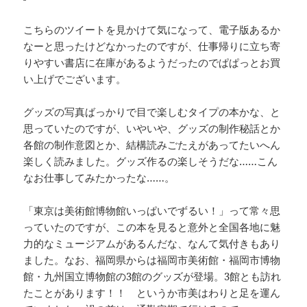
こちらのツイートを見かけて気になって、電子版あるか
なーと思ったけどなかったのですが、仕事帰りに立ち寄
りやすい書店に在庫があるようだったのでぱぱっとお買
い上げでございます。
グッズの写真ばっかりで目で楽しむタイプの本かな、と
思っていたのですが、いやいや、グッズの制作秘話とか
各館の制作意図とか、結構読みごたえがあってたいへん
楽しく読みました。グッズ作るの楽しそうだな……こん
なお仕事してみたかったな……。
「東京は美術館博物館いっぱいでずるい！」って常々思
っていたのですが、この本を見ると意外と全国各地に魅
力的なミュージアムがあるんだな、なんて気付きもあり
ました。なお、福岡県からは福岡市美術館・福岡市博物
館・九州国立博物館の3館のグッズが登場。3館とも訪れ
たことがあります！！ というか市美はわりと足を運ん