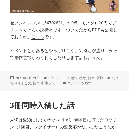
セブンイレブン【56702621】〜9/5、モノクロ20円でプ
リントできる小説折本です。ついでだからPDFも公開し
ておくか。
こちら
です。
イベントとかあるとやっぱりこう、気持ちが盛り上がっ
て創作意欲がわくわくしたりしますよね。うん。
投
カ
タ
2021年8月29日
イベント
,
二次創作
,
感想
,
折本
,
版権
おう
稿
テ
折本メールが届いたよ に
グ
ちdeちょこ文
,
折本
,
折本フェア
コメントを残す
日:
ゴ
リ
ー
3冊同時入稿した話
〆切は8/30にしていたのですが、金曜日に打ったワクチ
ン（1回目、ファイザー）の副反応がたいしたことなか