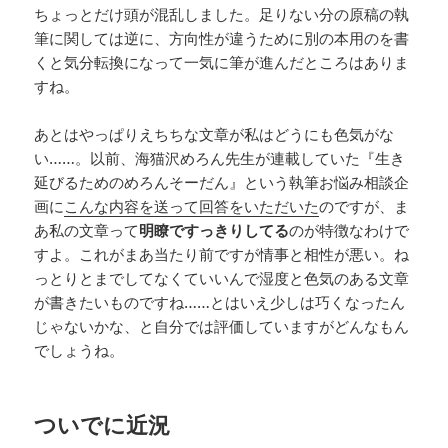
ちょっとだけ頭が混乱しました。足りない分の原稿の執
筆に関しては逆に、方向性が違うために別の本用のを書
くと気分転換になって一気に筆が進んだところはありま
すね。
あとはやっぱりえちちな文章が私はどうにも色気がな
い……。以前、海猫沢めろん先生が連載していた『生き
延びるためのめろんそーだん』という執筆お悩み相談企
画に
こんな内容を送って回答をいただいた
のですが、ま
あ私の文章って
明瞭ですっきりしてる
のが特徴なわけで
すよ。これがまあ当たり前ですが情事と相性が悪い。ね
っとりとまでしてなくていいんで湿度と色気のある文章
が書きたいものですね……とはいえ少しは巧くなったん
じゃないかな、と自分では評価していますがどんなもん
でしょうね。
ついでに近況