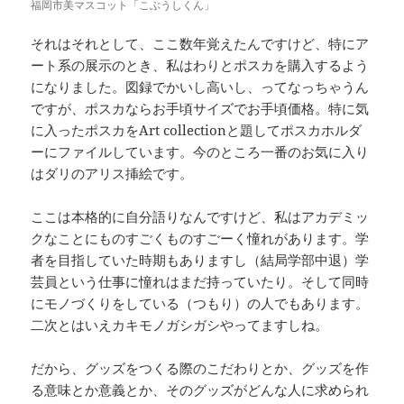
福岡市美マスコット「こぶうしくん」
それはそれとして、ここ数年覚えたんですけど、特にア
ート系の展示のとき、私はわりとポスカを購入するよう
になりました。図録でかいし高いし、ってなっちゃうん
ですが、ポスカならお手頃サイズでお手頃価格。特に気
に入ったポスカをArt collectionと題してポスカホルダ
ーにファイルしています。今のところ一番のお気に入り
はダリのアリス挿絵です。
ここは本格的に自分語りなんですけど、私はアカデミッ
クなことにものすごくものすごーく憧れがあります。学
者を目指していた時期もありますし（結局学部中退）学
芸員という仕事に憧れはまだ持っていたり。そして同時
にモノづくりをしている（つもり）の人でもあります。
二次とはいえカキモノガシガシやってますしね。
だから、グッズをつくる際のこだわりとか、グッズを作
る意味とか意義とか、そのグッズがどんな人に求められ