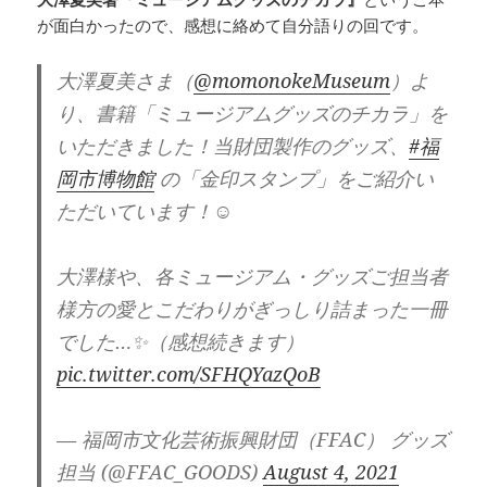
が面白かったので、感想に絡めて自分語りの回です。
大澤夏美さま（
@momonokeMuseum
）よ
り、書籍「ミュージアムグッズのチカラ」を
いただきました！当財団製作のグッズ、
#福
岡市博物館
の「金印スタンプ」をご紹介い
ただいています！☺️
大澤様や、各ミュージアム・グッズご担当者
様方の愛とこだわりがぎっしり詰まった一冊
でした…✨（感想続きます）
pic.twitter.com/SFHQYazQoB
— 福岡市文化芸術振興財団（FFAC） グッズ
担当 (@FFAC_GOODS)
August 4, 2021