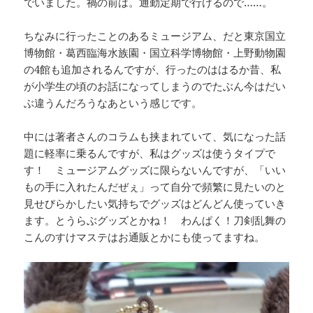
でいました。禍の前は。通勤定期で行けるので……。
ちなみに行ったことのあるミュージアム、だと東京国立
博物館・葛西臨海水族園・国立科学博物館・上野動物園
の4館も追加されるんですが、行ったのははるか昔、私
が小学生の頃のお話になってしまうのでたぶん今はだい
ぶ違うんだろうなあという感じです。
中には著者さんのコラムも挟まれていて、気になった話
題に軽率に乗るんですが、私はグッズは使うタイプで
す！ ミュージアムグッズに限らないんですが、「いい
もの手に入れたんだぜぇ」って自分で頻繁に見たいのと
見せびらかしたい気持ちでグッズはどんどん使っていき
ます。とうらぶグッズとかね！ わんぱく！刀剣乱舞の
こんのすけマステはお通販とかにも使ってますね。