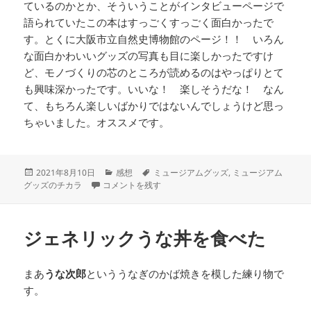
ているのかとか、そういうことがインタビューページで
語られていたこの本はすっごくすっごく面白かったで
す。とくに大阪市立自然史博物館のページ！！ いろん
な面白かわいいグッズの写真も目に楽しかったですけ
ど、モノづくりの芯のところが読めるのはやっぱりとて
も興味深かったです。いいな！ 楽しそうだな！ なん
て、もちろん楽しいばかりではないんでしょうけど思っ
ちゃいました。オススメです。
投
カ
タ
2021年8月10日
感想
ミュージアムグッズ
,
ミュージアム
稿
ミュージアムグッズと私 に
テ
グ
グッズのチカラ
コメントを残す
日:
ゴ
リ
ー
ジェネリックうな丼を食べた
まあ
うな次郎
といううなぎのかば焼きを模した練り物で
す。