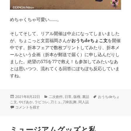
めちゃくちゃ可愛い……。
そしてそして、リアル開催は中止になってしまいました
が、ちょこっと文芸福岡さんが
おうちdeちょこ文
を開催
中です。折本フェアで数枚プリントしてみたり、折本メ
ールという企画（折本が郵送で届く）に申し込んだりし
ました。絶望の575を77で救え！も参加してみたいなあ
とは思いつつ、流れてくる回答にぽちぽち反応していま
すね。
投
カ
タ
2021年8月22日
二次創作
,
日常
,
版権
,
裏話
おうちdeちょ
稿
テ
グ
こ文
,
やげあか
,
ラビコレ
,
刀ミュ
,
刀剣乱舞
,
同人誌
日:
3冊同時入稿した話 に
ゴ
コメントを残す
リ
ー
ミュージアムグッズと私