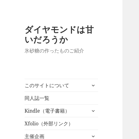
ダイヤモンドは甘
いだろうか
氷砂糖の作ったものご紹介
サ
このサイトについて
ブ
メ
同人誌一覧
ニ
サ
Kindle（電子書籍）
ュ
ブ
ー
メ
Xfolio（外部リンク）
を
ニ
展
サ
主催企画
ュ