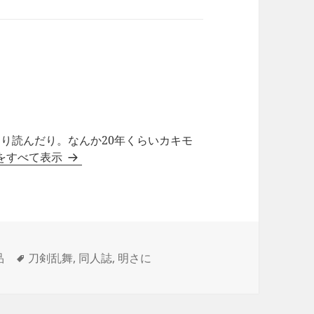
り読んだり。なんか20年くらいカキモ
稿をすべて表示
タ
品
刀剣乱舞
,
同人誌
,
明さに
グ