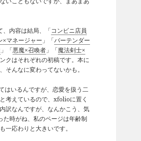
ないこともないですが、まあまあ
て、内容は結局、「
コンビニ店員
ン×マネージャー
」「
バーテンダー
様
」「
悪魔×召喚者
」「
魔法剣士×
ンクはそれぞれの初稿です。本に
、そんなに変わってないかも。
置いてはいるんですが、恋愛を扱う二
考えているので、xfolioに置く
内訳なんですが、なんかこう、気
った時がね、私のページは年齢制
も一応わりと大きいです。