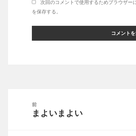
次回のコメントで使用するためブラウザー
を保存する。
投
稿
前
まよいまよい
ナ
前
ビ
の
ゲ
投