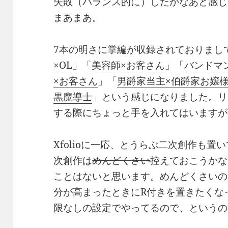
失敗（バランス的に）したかなあと感じ
まあまあ。
7本の明さに掌編が収録されておりまし
×OL
」「
美容師×お客さん
」「
バンドマ
×お客さん
」「
男爵家当主×伯爵家お嬢
黒魔導士
」という感じになりました。リ
する際にちょっと手を入れてはいますが
Xfolioに一応、とうらぶ二次創作も
次創作は
めんどくさい
控えておこうかなと
ことはないと思います。めんどくさいの
分が高まったときにR付きを置きたくな
限なしの設定でやってるので、というの