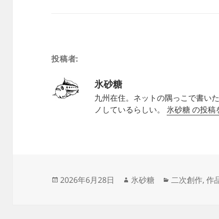
投稿者:
氷砂糖
九州在住。ネットの隅っこで書いた
ノしているらしい。
氷砂糖 の投
投
作
カ
2026年6月28日
氷砂糖
二次創作
,
作
稿
成
テ
日:
者
ゴ
リ