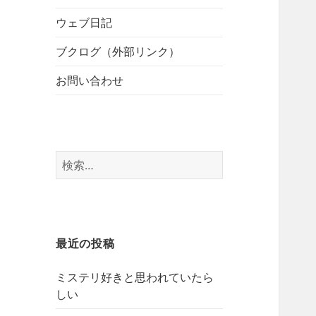
開
ブ
ー
メ
ウェブ日記
を
ニ
展
ブクログ（外部リンク）
ュ
開
ー
お問い合わせ
を
展
開
検
索:
最近の投稿
ミステリ好きと思われていたら
しい