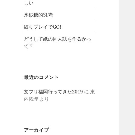
しい
氷砂糖的SF考
縛りプレイでGO!
どうして紙の同人誌を作るかっ
て？
最近のコメント
文フリ福岡行ってきた2019
に
東
内拓理
より
アーカイブ