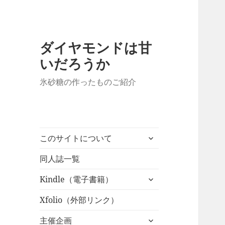
ダイヤモンドは甘
いだろうか
氷砂糖の作ったものご紹介
サ
このサイトについて
ブ
メ
同人誌一覧
ニ
サ
Kindle（電子書籍）
ュ
ブ
ー
メ
Xfolio（外部リンク）
を
ニ
展
サ
主催企画
ュ