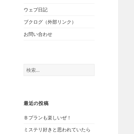
開
ブ
ー
メ
ウェブ日記
を
ニ
展
ブクログ（外部リンク）
ュ
開
ー
お問い合わせ
を
展
開
検
索:
最近の投稿
Ｂプランも楽しいぜ！
ミステリ好きと思われていたら