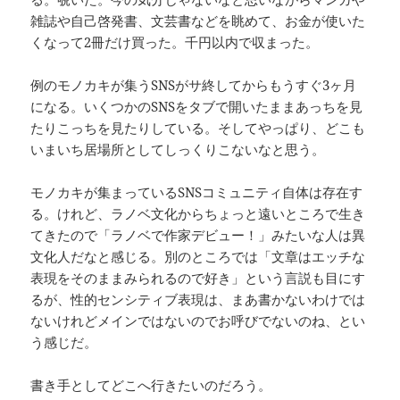
雑誌や自己啓発書、文芸書などを眺めて、お金が使いた
くなって2冊だけ買った。千円以内で収まった。
例のモノカキが集うSNSがサ終してからもうすぐ3ヶ月
になる。いくつかのSNSをタブで開いたままあっちを見
たりこっちを見たりしている。そしてやっぱり、どこも
いまいち居場所としてしっくりこないなと思う。
モノカキが集まっているSNSコミュニティ自体は存在す
る。けれど、ラノベ文化からちょっと遠いところで生き
てきたので「ラノベで作家デビュー！」みたいな人は異
文化人だなと感じる。別のところでは「文章はエッチな
表現をそのままみられるので好き」という言説も目にす
るが、性的センシティブ表現は、まあ書かないわけでは
ないけれどメインではないのでお呼びでないのね、とい
う感じだ。
書き手としてどこへ行きたいのだろう。