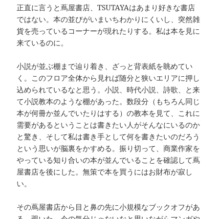
正直に言うと蔦屋書店、TSUTAYAはあまり好きな書店
ではない。本の並びがいまいちわかりにくいし、突然雑
貨を売っているコーナーが現れたりする。私は本を見に
来ているのに。
小説が並ぶ棚まで辿り着き、ざっと背表紙を眺めてい
く。このフロア全体から見れば随分と狭いエリアに押し
込められているなと思う。小説、時代小説、詩歌、と来
て小説教本のような棚があった。数段分（もちろん同じ
本が何冊か並んでいたりはする）の教本を見て、これに
需要があるということは書きたい人がそんなにいるのか
と驚き、そして私は書き手として何を書きたいのだろう
という思いが脳裏をかすめる。振り切って、商業作家を
やっている知り合いの本が並んでいることを確認して蔦
屋書店を後にした。無策で本を買うにはお財布が寂し
い。
その蔦屋書店から目と鼻の先に小規模なブックオフがあ
る。覗いた。今の気分じゃないなと思いながらマンガや