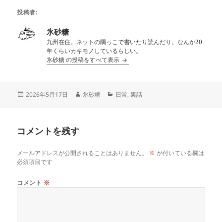
投稿者:
氷砂糖
九州在住。ネットの隅っこで書いたり読んだり。なんか20
年くらいカキモノしているらしい。
氷砂糖 の投稿をすべて表示
投
作
カ
2026年5月17日
氷砂糖
日常
,
裏話
稿
成
テ
日:
者
ゴ
リ
コメントを残す
ー
メールアドレスが公開されることはありません。
※
が付いている欄は
必須項目です
コメント
※