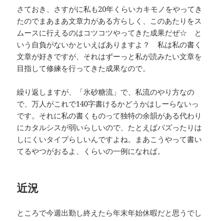
さておき、さすがに私も20年くらいカキモノをやってき
たのでまあまあ文章力がある方らしく、このあたりをス
ムースに行えるのはコツコツやってきた成果だぜ☆ と
いう自負がないかといえばありますよ？ 私は私の書く
文章が好きですが、それはずーっと私が読みたい文章を
目指して修練を行ってきた成果なので。
繰り返しますが、「氷砂糖流」で、私流のやり方なの
で、万人がこれで140字書けるかどうかはしーらないっ
です。それに私の書くものって独特の余韻がある代わり
にカタルシスが弱いらしいので、たとえばバズったりは
しにくいタイプらしいんですよね。まあこうやって書い
てるやつがおるよ、くらいの一例になれば。
近況
ところで今週出勤し終えたら年末年始休暇だと思うでし