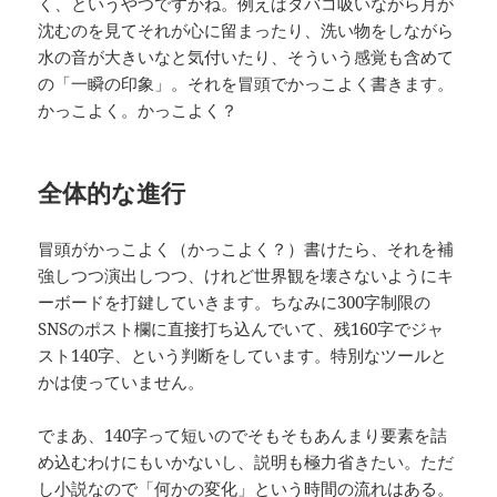
く、というやつですかね。例えばタバコ吸いながら月が
沈むのを見てそれが心に留まったり、洗い物をしながら
水の音が大きいなと気付いたり、そういう感覚も含めて
の「一瞬の印象」。それを冒頭でかっこよく書きます。
かっこよく。かっこよく？
全体的な進行
冒頭がかっこよく（かっこよく？）書けたら、それを補
強しつつ演出しつつ、けれど世界観を壊さないようにキ
ーボードを打鍵していきます。ちなみに300字制限の
SNSのポスト欄に直接打ち込んでいて、残160字でジャ
スト140字、という判断をしています。特別なツールと
かは使っていません。
でまあ、140字って短いのでそもそもあんまり要素を詰
め込むわけにもいかないし、説明も極力省きたい。ただ
し小説なので「何かの変化」という時間の流れはある。