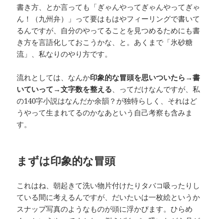
書き方、とか言っても「ぎゃんやってぎゃんやってぎゃ
ん！（九州弁）」って要はもはやフィーリングで書いて
るんですが、自分のやってることを見つめるためにも書
き方を言語化しておこうかな、と。あくまで「氷砂糖
流」、私なりのやり方です。
流れとしては、なんか
印象的な冒頭を思いついたら→書
いていって→文字数を整える
、ってだけなんですが、私
の140字小説はなんだか余韻？が独特らしく、それはど
うやって生まれてるのかなあという自己考察も含みま
す。
まずは印象的な冒頭
これはね、朝起きて洗い物片付けたりタバコ吸ったりし
ている間に考えるんですが、だいたいは一枚絵というか
スナップ写真のようなものが頭に浮かびます。ひらめ