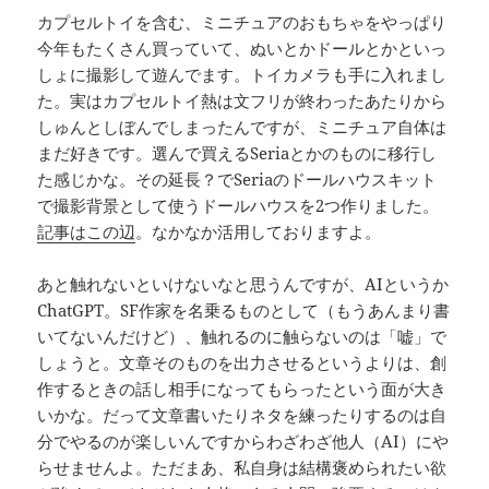
カプセルトイを含む、ミニチュアのおもちゃをやっぱり
今年もたくさん買っていて、ぬいとかドールとかといっ
しょに撮影して遊んでます。トイカメラも手に入れまし
た。実はカプセルトイ熱は文フリが終わったあたりから
しゅんとしぼんでしまったんですが、ミニチュア自体は
まだ好きです。選んで買えるSeriaとかのものに移行し
た感じかな。その延長？でSeriaのドールハウスキット
で撮影背景として使うドールハウスを2つ作りました。
記事はこの辺
。なかなか活用しておりますよ。
あと触れないといけないなと思うんですが、AIというか
ChatGPT。SF作家を名乗るものとして（もうあんまり書
いてないんだけど）、触れるのに触らないのは「嘘」で
しょうと。文章そのものを出力させるというよりは、創
作するときの話し相手になってもらったという面が大き
いかな。だって文章書いたりネタを練ったりするのは自
分でやるのが楽しいんですからわざわざ他人（AI）にや
らせませんよ。ただまあ、私自身は結構褒められたい欲