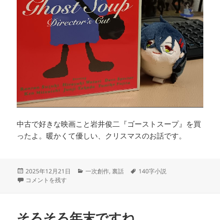
中古で好きな映画こと岩井俊二『ゴーストスープ』を買
ったよ。暖かくて優しい、クリスマスのお話です。
投
カ
タ
2025年12月21日
一次創作
,
裏話
140字小説
稿
氷砂糖流140字小説の書き方 に
テ
グ
コメントを残す
日:
ゴ
リ
ー
そろそろ年末ですね