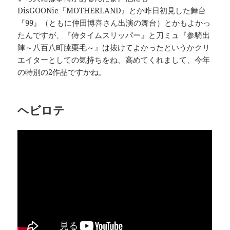
DisGOONie『MOTHERLAND』とか昨日初見した舞台
『99』（ともに仲田博喜さん出演の舞台）とかもよかっ
たんですが、『侍タイムスリッパー』と刀ミュ『参騎出
陣～八百八町膝栗毛～』は抜けてよかったというかクリ
エイターとしての気持ちをね、高めてくれまして、今年
の特別の2作品ですかね。
ヘビロテ