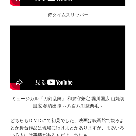
侍タイムスリッパー
ミュージカル『刀剣乱舞』 和泉守兼定 堀川国広 山姥切
国広 参騎出陣 ～八百八町膝栗毛～
どちらもＤＶＤにて初見でした。映画は映画館で観ろよ
とか舞台作品は現場に行けよとかありますが、まあいろ
いろ人には事情があるんだよ。他にも