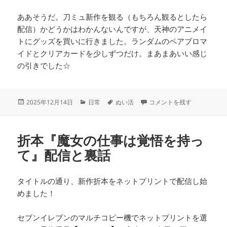
ああそうだ。刀ミュ新作を観る（もちろん観るとしたら
配信）かどうかはわかんないんですが、天神のアニメイ
トにグッズを買いに行きました。ランダムのペアブロマ
イドとクリアカードを少しずつだけ。まあまあいい感じ
の引きでした☆
投
カ
タ
そろそろ年末ですね に
2025年12月14日
日常
ぬい活
コメントを残す
稿
テ
グ
日:
ゴ
リ
折本『魔女の仕事は覚悟を持っ
ー
て』配信と裏話
タイトルの通り、新作折本をネットプリントで配信し始
めました！
セブンイレブンのマルチコピー機でネットプリントを選