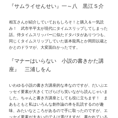
『サムライせんせい』一～八 黒江Ｓ介
相互さんが紹介していておもしろそ！と購入＆一気読
み！ 武市半平太が現代にタイムスリップしてしまった
話。侍タイムスリッパーに似たドタバタがありつつも、
同じくタイムスリップしていた坂本龍馬とか岡田以蔵と
かとのドラマが、大変面白かったです。
『マナーはいらない 小説の書きかた講
座』 三浦しをん
いわゆる小説の書き方講座的な本なのですが、だいぶエ
ッセイ要素が大きくてげらげら笑いながら読んじゃいま
した。ちゃんと書き方講座としても役に立ちます！ ま
あもともと私はいろんな創作論の本を乱読するのが趣
味、みたいなところがあるので手に取ったのですが、エ
ッセイ要素が大きいので人は選びますが、書かれている