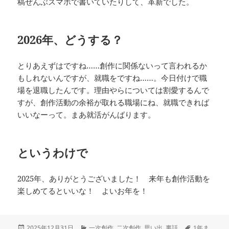
稿ぜんぶスマホで書いていたりして、革新でした。
2026年、どうする？
とりあえずはですね……創作に関係ないって言われるか
もしれないんですが、就職をですね……。今日付けで職
場を退職したんです。理由やらについては割愛するんで
すが、創作活動の余裕が取れる職場にね、就職できれば
いいなーって。まあ就活がんばります。
というわけで
2025年、ありがとうございました！ 来年も創作活動を
楽しめてるといいな！ よいお年を！
投
カ
タ
2025年12月31日
一次創作
,
二次創作
,
思い出
,
裏話
1年ま