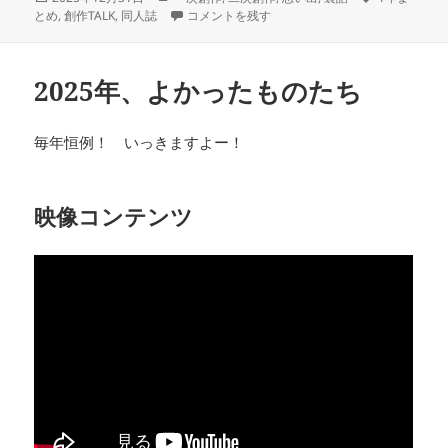
稿
テ
2025年、やってきたこと に
グ
とめ
,
創作TALK
,
同人誌
コメントを残す
日:
ゴ
リ
ー
2025年、よかったものたち
毎年恒例！ いっきますよー！
映像コンテンツ