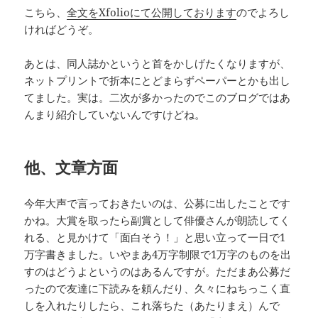
こちら、
全文をXfolioにて公開しております
のでよろし
ければどうぞ。
あとは、同人誌かというと首をかしげたくなりますが、
ネットプリントで折本にとどまらずペーパーとかも出し
てました。実は。二次が多かったのでこのブログではあ
んまり紹介していないんですけどね。
他、文章方面
今年大声で言っておきたいのは、公募に出したことです
かね。大賞を取ったら副賞として俳優さんが朗読してく
れる、と見かけて「面白そう！」と思い立って一日で1
万字書きました。いやまあ4万字制限で1万字のものを出
すのはどうよというのはあるんですが。ただまあ公募だ
ったので友達に下読みを頼んだり、久々にねちっこく直
しを入れたりしたら、これ落ちた（あたりまえ）んで