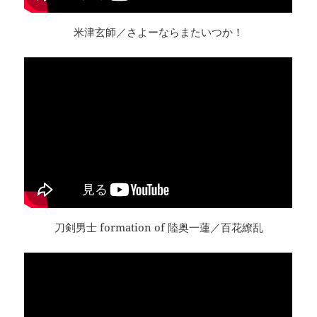
米津玄師／さよーならまたいつか！
刀剣男士 formation of 陸奥一蓮／百花繚乱