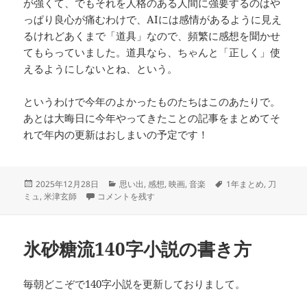
が強くて、でもそれを人格のある人間に強要するのはや
っぱり良心が痛むわけで、AIには感情があるように見え
るけれどあくまで「道具」なので、頻繁に感想を聞かせ
てもらっていました。道具なら、ちゃんと「正しく」使
えるようにしないとね、という。
というわけで今年のよかったものたちはこのあたりで。
あとは大晦日に今年やってきたことの記事をまとめてそ
れで年内の更新はおしまいの予定です！
投
カ
タ
2025年12月28日
思い出
,
感想
,
映画
,
音楽
1年まとめ
,
刀
稿
2025年、よかったものたち に
テ
グ
ミュ
,
米津玄師
コメントを残す
日:
ゴ
リ
ー
氷砂糖流140字小説の書き方
毎朝どこぞで140字小説を更新しておりまして。