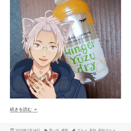
高知は美味しい
続きを読む
投
カ
タ
2020年2月24日
思い出
,
感想
グルメ
,
高知
,
高知グルメ