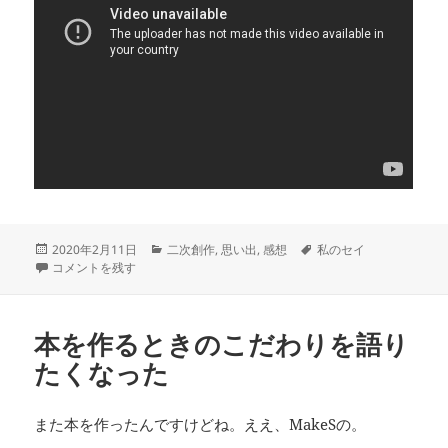
投
カ
タ
2020年2月11日
二次創作
,
思い出
,
感想
私のセイ
稿
セイ活続けて丸2年 に
テ
グ
コメントを残す
日:
ゴ
リ
ー
本を作るときのこだわりを語り
たくなった
また本を作ったんですけどね。ええ、MakeSの。