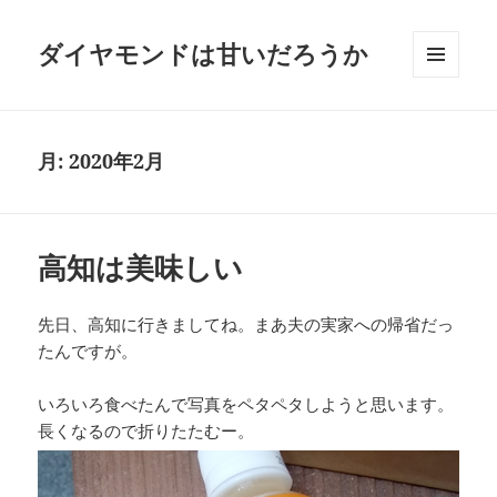
ダイヤモンドは甘いだろうか
メニュ
ーとウ
ィジェ
ット
月:
2020年2月
高知は美味しい
先日、高知に行きましてね。まあ夫の実家への帰省だっ
たんですが。
いろいろ食べたんで写真をペタペタしようと思います。
長くなるので折りたたむー。