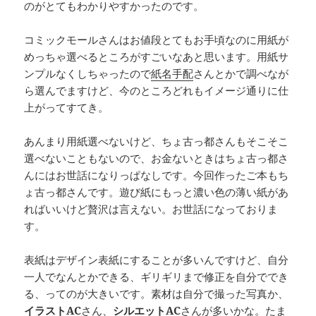
のがとてもわかりやすかったのです。
コミックモールさんはお値段とてもお手頃なのに用紙が
めっちゃ選べるところがすごいなあと思います。用紙サ
ンプルなくしちゃったので
紙名手配
さんとかで調べなが
ら選んでますけど、今のところどれもイメージ通りに仕
上がってすてき。
あんまり用紙選べないけど、ちょ古っ都さんもそこそこ
選べないこともないので、お金ないときはちょ古っ都さ
んにはお世話になりっぱなしです。今回作ったご本もち
ょ古っ都さんです。遊び紙にもっと濃い色の薄い紙があ
ればいいけど贅沢は言えない。お世話になっておりま
す。
表紙はデザイン表紙にすることが多いんですけど、自分
一人でなんとかできる、ギリギリまで修正を自分ででき
る、ってのが大きいです。素材は自分で撮った写真か、
イラストAC
さん、
シルエットAC
さんが多いかな。たま