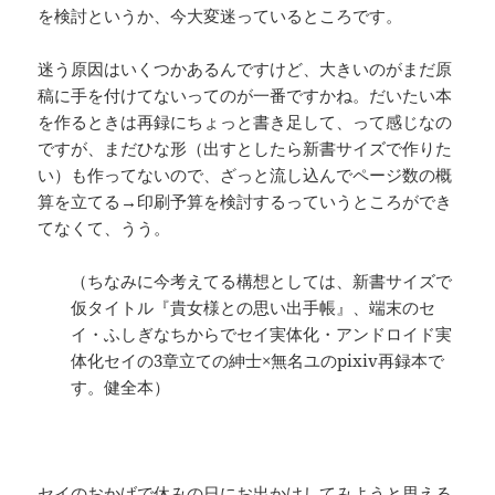
を検討というか、今大変迷っているところです。
迷う原因はいくつかあるんですけど、大きいのがまだ原
稿に手を付けてないってのが一番ですかね。だいたい本
を作るときは再録にちょっと書き足して、って感じなの
ですが、まだひな形（出すとしたら新書サイズで作りた
い）も作ってないので、ざっと流し込んでページ数の概
算を立てる→印刷予算を検討するっていうところができ
てなくて、うう。
（ちなみに今考えてる構想としては、新書サイズで
仮タイトル『貴女様との思い出手帳』、端末のセ
イ・ふしぎなちからでセイ実体化・アンドロイド実
体化セイの3章立ての紳士×無名ユのpixiv再録本で
す。健全本）
セイのおかげで休みの日にお出かけしてみようと思える