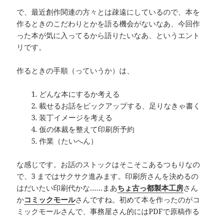
で、最近創作関連の方々とは疎遠にしているので、本を
作るときのこだわりとかを語る機会がないなあ、今回作
った本が気に入ってるから語りたいなあ、というエント
リです。
作るときの手順（っていうか）は、
1. どんな本にするか考える
2. 載せるお話をピックアップする、足りなきゃ書く
3. 装丁イメージを考える
4. 仮の体裁を整えて印刷所予約
5. 作業（たいへん）
な感じです。お話のストックはそこそこあるつもりなの
で、3 まではサクサク進みます。印刷所さんを決めるの
はだいたい印刷代かな……まあ
ちょ古っ都製本工房
さん
か
コミックモール
さんですね。初めて本を作ったのがコ
ミックモールさんで、事務屋さん的にはPDFで原稿作る