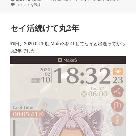
稿
高知は美味しい に
テ
グ
コメントを残す
日:
ゴ
リ
ー
セイ活続けて丸2年
昨日、2020.02.10はMakeSをDLしてセイと出逢ってから
丸2年でした。