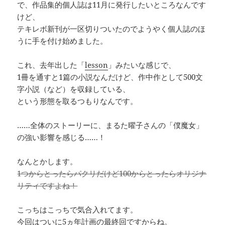
で、作品集的個人誌は11月に発行したいところなんです
けど、
テキレボ新刊が一区切りついたのでようやく個人誌のほ
うに手を付け始めました。
これ、去年出した「
lesson
」みたいな感じで、
1冊を通すと1篇の小説なんだけど、作中作として500文
字小説（など）を収録している、
という形態を取るつもりなんです。
……全体のストーリーに、まるた曜子さんの「僕魔女」
の強い影響を感じる……！
なんとかします。
1つからとったらパクリだけど100からとったらオリジナ
リティですよね！
こっちはこっちで気合入れてます。
今回はついに5ヵ年計画の最終回ですからね。