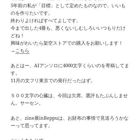
5年前の私が「目標」として定めたものなので、いいも
のを作りたいです。
終わりよければすべてよしです。
今まで出した4冊も、悪くないしむしろいいつもりだけ
どね！
興味がわいたら架空ストアでの購入をお願いします！
→
こちら
あとはー、AIアンソロに4000文字くらいのを寄稿してま
す。
11月の文フリ東京での発行だったはず。
５００文字の心臓は、今回は欠席。選評もたぶんしませ
ん。サーセン。
あと、zine展inBeppuは、お財布の事情で見送ろうかな
ーって思ってます。