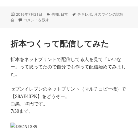
投
カ
タ
2016年7月31日
告知
,
日常
テキレボ
,
月のワインの試飲
稿
祝☆入稿 に
テ
グ
会
コメントを残す
日:
ゴ
リ
ー
折本つくって配信してみた
折本をネットプリントで配信してる人を見て「いいな
ー」って思ってたので自分でも作って配信始めてみまし
た。
セブンイレブンのネットプリント（マルチコピー機）で
【S8AE43PK】をどうぞー。
白黒、20円です。
7/30まで。