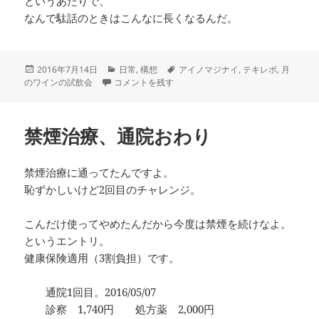
というあたりで、
なんで駄話のときはこんなに長くなるんだ。
投
カ
タ
2016年7月14日
日常
,
構想
アイノマジナイ
,
テキレボ
,
月
稿
進捗というか に
テ
グ
のワインの試飲会
コメントを残す
日:
ゴ
リ
ー
禁煙治療、通院おわり
禁煙治療に通ってたんですよ。
恥ずかしいけど2回目のチャレンジ。
こんだけ使ってやめたんだから今度は禁煙を続けなよ。
というエントリ。
健康保険適用（3割負担）です。
通院1回目。2016/05/07
診察 1,740円 処方薬 2,000円