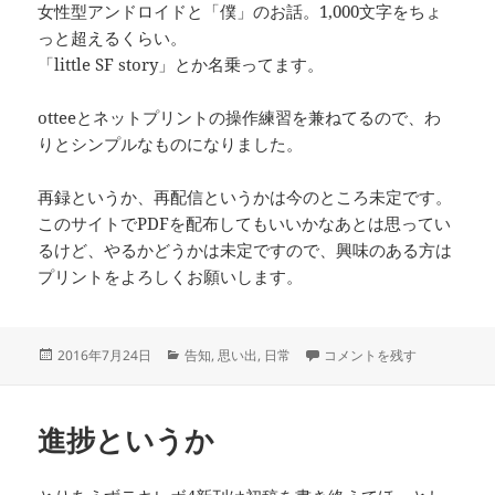
女性型アンドロイドと「僕」のお話。1,000文字をちょ
っと超えるくらい。
「little SF story」とか名乗ってます。
otteeとネットプリントの操作練習を兼ねてるので、わ
りとシンプルなものになりました。
再録というか、再配信というかは今のところ未定です。
このサイトでPDFを配布してもいいかなあとは思ってい
るけど、やるかどうかは未定ですので、興味のある方は
プリントをよろしくお願いします。
投
カ
折本つくって配信してみた 
2016年7月24日
告知
,
思い出
,
日常
コメントを残す
稿
テ
日:
ゴ
リ
進捗というか
ー