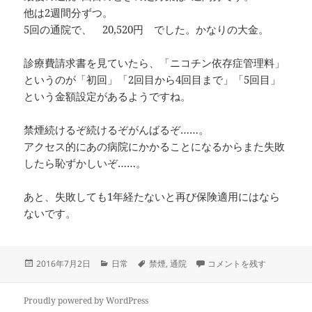
他は2週間分ずつ。
5回の通院で、 20,520円 でした。かなりの大金。
診療費請求書を見ていたら、「ニコチン依存症管理料」
というのが「初回」「2回目から4回目まで」「5回目」
という金額設定があるようですね。
禁煙続けるぞ続けるぞがんばるぞ……。
アクセス的にあの病院にかかることになるからまた失敗
したら恥ずかしいぞ……。
あと、失敗しても1年経たないと再び保険適用にはなら
ないです。
投
カ
タ
禁煙治療、通院おわり に
2016年7月2日
日常
禁煙
,
通院
コメントを残す
稿
テ
グ
日:
ゴ
リ
Proudly powered by WordPress