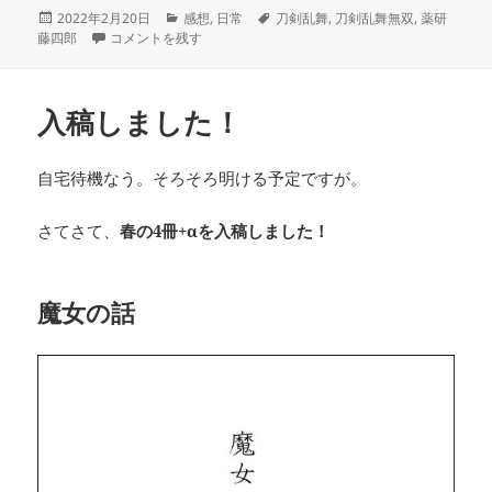
投
カ
タ
2022年2月20日
感想
,
日常
刀剣乱舞
,
刀剣乱舞無双
,
薬研
稿
刀剣乱舞無双、始めました に
テ
グ
藤四郎
コメントを残す
日:
ゴ
リ
ー
入稿しました！
自宅待機なう。そろそろ明ける予定ですが。
さてさて、
春の4冊+αを入稿しました！
魔女の話