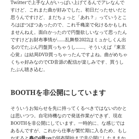
Twitterで上手な人がいっぱい上げてるんでアレなんで
すけど、これまた曲が好みでした。初日だったせいだと
思うんですけど、まだちょっと「あれ？」っていうとこ
ろはぽつぽつあったので、これ千穐楽で化けるかもしれ
ませんねえ。面白かったので円盤欲しいなって思ったん
ですけどお財布事情が……乱舞祭2022はミュかしくん出
るのでたぶん円盤買っちゃうし……。そういえば『東京
心覚』は結局DVD買っちゃったんですよね。曲がめちゃ
くちゃ好みなのでCD音源の配信が楽しみです、買うし
たぶん聴き込む。
BOOTHを非公開にしています
そういうお知らせを先に持ってくるべきではないのかと
は思いつつ。自宅待機なので発送作業ができず、現在
BOOTHを非公開にしています。一時的に、な感じでは
あるんですが、これから仕事が繁忙期に入るため、もし
かすると
春の4冊+α
の頒布開始まで非公開にしたままか