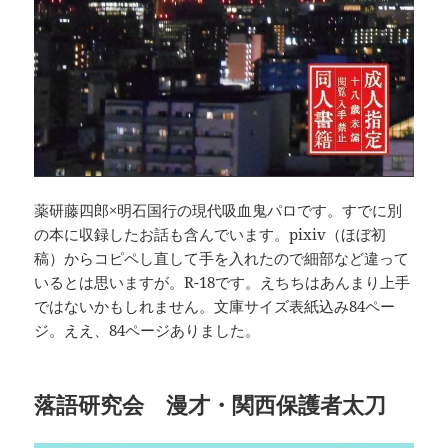
薬研藤四郎×明石国行の現代吸血鬼パロです。すでに別
の本に収録したお話も含んでいます。pixiv（ほぼ初
稿）からコピペし直して手を入れたので細部など違って
いるとは思いますが。R-18です。えちちはあんまり上手
ではないかもしれません。文庫サイズ表紙込み84ペー
ジ。ええ、84ページありました。
落語研究会 漫才・関西保護者太刀