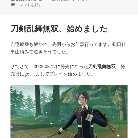
稿
【朗報】この歳になっても成長できる に
テ
グ
コメントを残す
日:
ゴ
リ
ー
刀剣乱舞無双、始めました
自宅療養も解かれ、先週からお仕事行ってます。初日仕
事山積みで泣きそうでした。
さてさて、2022.02.17に発売になった
刀剣乱舞無双
、発
売日にgetしましてプレイを始めました。