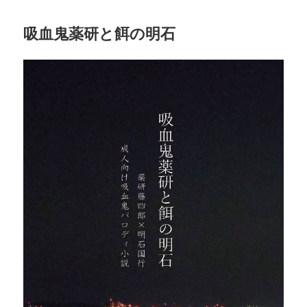
吸血鬼薬研と餌の明石