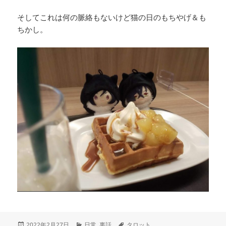
そしてこれは何の脈絡もないけど猫の日のもちやげ＆も
ちかし。
投
カ
タ
2022年2月27日
日常
,
裏話
タロット