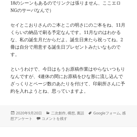
18のシーンもあるのでリンクは張りません、ここエロ
NGのサーバなんで）
セイとこおりさんのご本とこの明さにのご本をね、11月
くらいの納品で刷る予定なんです。11月なのはわかる
な、私の誕生月だからだよ。誕生日来たら祝ってね。2
冊は自分で用意する誕生日プレゼントみたいなもので
す。
というわけで、今日はもうお原稿作業はやらないつもり
なんですが、4連休の間にお原稿をひな形に流し込んで
ざっくりとページ数のあたりを付けて、印刷所さんに予
約を入れようとね、思っていますよ。
投
カ
タ
2020年9月20日
二次創作
,
構想
,
裏話
Googleフォーム
,
感
稿
感想アンケートフォームを作った に
テ
グ
想アンケート
コメントを残す
日:
ゴ
リ
ー