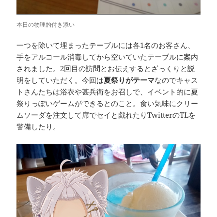
本日の物理的付き添い
一つを除いて埋まったテーブルには各1名のお客さん、
手をアルコール消毒してから空いていたテーブルに案内
されました。2回目の訪問とお伝えするとざっくりと説
明をしていただく。今回は
夏祭りがテーマ
なのでキャス
トさんたちは浴衣や甚兵衛をお召しで、イベント的に夏
祭りっぽいゲームができるとのこと。食い気味にクリー
ムソーダを注文して席でセイと戯れたりTwitterのTLを
警備したり。