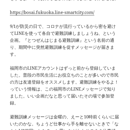
https://bosai.fukuoka.line-smartcity.com/
9/1が防災の日で、コロナが流行っているから密を避け
てLINEを使って各自で避難訓練しましょうね、という
企画。『とつぜんはじまる避難訓練』という名前の通
り、期間中に突然避難訓練を促すメッセージが届きま
す。
福岡市のLINEアカウントはずっと前から登録していま
した。普段の市民生活にお役立ちのことが多いので市民
の方は友達登録をオススメします。避難訓練をやるよ！
っていう情報は、この福岡市のLINEメッセージで知り
ました。いい企画だなと思って届いたその場で参加登
録。
避難訓練メッセージは金曜の、えーと10時前くらいに届
いたのかな。ちょうど仕事から手を離せないときで「な