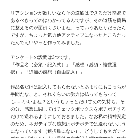
リアクションが欲しいならその道筋はできるだけ簡易で
あるべきってのはわかってるんですが、その道筋を簡易
に整えるのが面倒くさいよね。っていうあたりだったん
ですが、ちょっと気力他アクティブになったところだっ
たんでえいやッと作ってみました。
アンケートの設問は3つです。
「作品名（必須・記入式）」「感想（必須・複数選
択）」「追加の感想（自由記入）」
作品名だけは記入してもらわないとあまりにもこっちが
手間だな、と。それくらいの労力は払ってもらって
も……いいよね？というちょっとだけ甘えの気持ち。そ
の分、感想に関してはチェックボックスをポチポチする
だけで送れるようにしておきました。なお私の精神安定
のため、ネガティブな感想はポチポチでは送れないよう
になっています（選択肢にない）。どうしてもネガティ