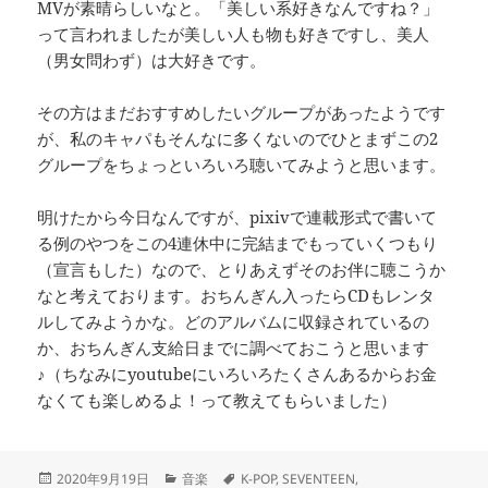
MVが素晴らしいなと。「美しい系好きなんですね？」
って言われましたが美しい人も物も好きですし、美人
（男女問わず）は大好きです。
その方はまだおすすめしたいグループがあったようです
が、私のキャパもそんなに多くないのでひとまずこの2
グループをちょっといろいろ聴いてみようと思います。
明けたから今日なんですが、pixivで連載形式で書いて
る例のやつをこの4連休中に完結までもっていくつもり
（宣言もした）なので、とりあえずそのお伴に聴こうか
なと考えております。おちんぎん入ったらCDもレンタ
ルしてみようかな。どのアルバムに収録されているの
か、おちんぎん支給日までに調べておこうと思います
♪（ちなみにyoutubeにいろいろたくさんあるからお金
なくても楽しめるよ！って教えてもらいました）
投
カ
タ
2020年9月19日
音楽
K-POP
,
SEVENTEEN
,