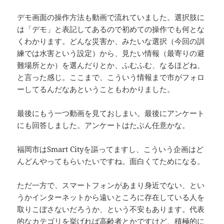
デモ画面の操作方法も動画で流れていました。選択肢に
は「デモ」と表記してあるので初めての操作でも何とな
くわかります。どんな災害か、みたいな選択（今回の訓
練では水害という設定）から、見たい情報（最寄りの避
難場所とか）を選んだりとか、ふむふむ、なるほどね、
と言った感じ。ここまで、こういう情報まで市がフォロ
ーしてるんだなあということもわかりました。
最後にもう一つ動画を見ておしまい。最後にアンケート
にも回答しました。アンケートはたぶん任意かな。
福岡市はSmart Cityを謳ってますし、こういう企画はど
んどんやってもらいたいですね。面白くてためになる。
ただ一方で、スマートフォンがあまり身近でない、とい
うかインターネットから遠いところに存在している人を
取りこぼさないだろうか、という不安もあります。代表
的なカテゴリを挙げれば高齢者とかですけど、積極的に