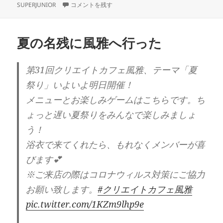
稿
K-POPがキニナル に
テ
グ
SUPERJUNIOR
コメントを残す
日:
ゴ
リ
ー
夏の名残に風雅へ行った
第31回クリエイトカフェ風雅、テーマ「夏
祭り」いよいよ明日開催！
メニューとお楽しみゲームはこちらです。ち
ょっと遅い夏祭りをみんなで楽しみましょ
う！
浴衣で来てくれたら、もれなくメンバーが喜
びます💕
※ご来店の際はコロナウィルス対策にご協力
お願い致します。
#クリエイトカフェ風雅
pic.twitter.com/1KZm9lhp9e