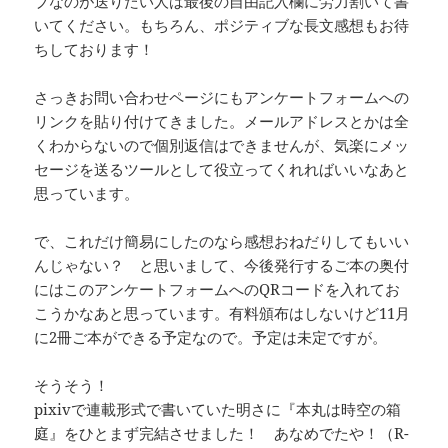
ブなのが送りたい人は最後の自由記入欄に労力割いて書
いてください。もちろん、ポジティブな長文感想もお待
ちしております！
さっきお問い合わせページにもアンケートフォームへの
リンクを貼り付けてきました。メールアドレスとかは全
くわからないので個別返信はできませんが、気楽にメッ
セージを送るツールとして役立ってくれればいいなあと
思っています。
で、これだけ簡易にしたのなら感想おねだりしてもいい
んじゃない？ と思いまして、今後発行するご本の奥付
にはこのアンケートフォームへのQRコードを入れてお
こうかなあと思っています。有料頒布はしないけど11月
に2冊ご本ができる予定なので。予定は未定ですが。
そうそう！
pixivで連載形式で書いていた明さに『本丸は時空の箱
庭』をひとまず完結させました！ あなめでたや！（R-