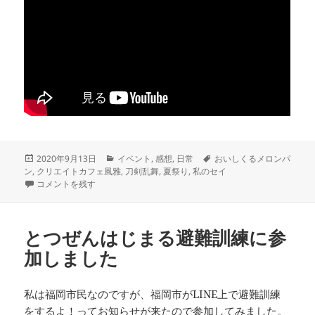
投
カ
タ
2020年9月13日
イベント
,
感想
,
日常
おいしくるメロンパ
稿
テ
グ
ン
,
クリエイトカフェ風雅
,
刀剣乱舞
,
夏祭り
,
私のセイ
日:
夏の名残に風雅へ行った に
ゴ
コメントを残す
リ
ー
とつぜんはじまる避難訓練に参
加しました
私は福岡市民なのですが、福岡市がLINE上で避難訓練
をするよ！ってお知らせが来たので参加してみました。