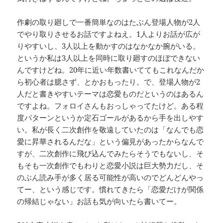
作劇の取り廻しで一番簡単なのはたぶん登場人物が2人
でやり取りさせるお話ですよねえ。1人よりお話が広が
りやすいし、3人以上を動かすのはなかなか腕がいる。
というか私は3人以上を同時に取り廻すのほぼできない
んですけどね。20年に近い年数書いててもこれなんだか
ら初心者は臆さず、とかおもったり。で、登場人物が2
人だと書きやすいテーマは恋愛ものだというのはあるん
ですよね。フォロイさんもおっしゃってたけど。ある程
度パターンというか定石ゴールがあるから手を出しやす
い。私が長く二次創作を敬遠していたのは「なんでも恋
愛に昇華されるんだな」という偏見があったからなんで
すが、二次創作に飛び込んでみたらそうでもないし、そ
もそも一次創作でもわりと恋愛小説は巨大勢力だし、そ
のぶん読み手が多く居る可能性が高いのでどんどんやっ
てー、という感じです。慣れてきたら「恋愛だけが関係
の帰結じゃない」お話も気が向いたら書いてー。