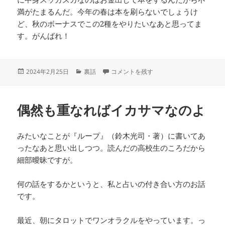
満がたまるんだ。今年の春は本を刷らないでしょうけ
ど、秋のボーナスでこの2種をやりたいなあと思ってま
す。がんばれ！
投
カ
やっぱり小説が書きたい に
2024年2月25日
裏話
コメントを残す
稿
テ
日:
ゴ
リ
偶然も重なればイカサマなのよ
ー
みたいなことが『ループ』（鈴木光司・著）に書いてあ
ったなあと思い出しつつ。読んだの高校生のころだから
細部曖昧ですが。
何の話をするかというと、私と占いの付き合い方のお話
です。
最近、朝にタロットでワンオラクルをやっています。っ