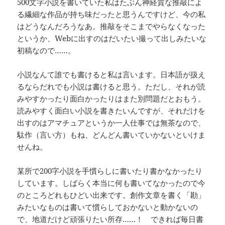
500文字小説を書いていた私はたぶん神経質な推敲によ
る繊細な作品が持ち味だったと思うんですけど、今の私
はどうなんだろうなあ。推敲をそこまでやらなくなった
というか、Webに出すのはだいたい撮って出しみたいな
初稿なので……。
小説なんて誰でも書けると私は言います。日本語が扱え
るならだれでも小説は書けると思う。ただし、それが読
みやすかったり面白かったりはまた別問題だとおもう。
読みやすく面白い小説を書きたいんですが、それだけを
出すのはアマチュアというか一人仕事では無茶なので、
駄作（言い方）もね、どんどん書いていかないといけま
せんね。
某所で200字小説を手慣らしに書いたり書かなかったり
しています。しばらく本当に何も書いてなかったので今
のところどれもひどい出来です。創作文章を書く「勘」
みたいなものは書いて慣らしておかないと動かないの
で、地道だけど頑張りたい所存……！ できれば毎日書