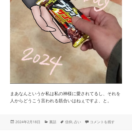
まあなんというか私は私の神様に愛されてるし、それを
人からどうこう言われる筋合いはねぇですよ、と。
投
カ
タ
偶然も重なればイカサマな
2024年2月18日
裏話
信仰
,
占い
コメントを残す
稿
テ
グ