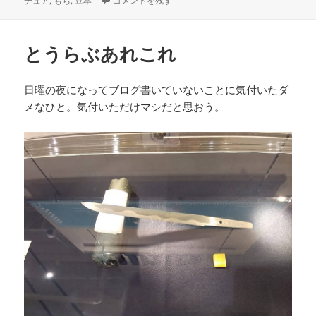
チュア
,
もち
,
豆本
コメントを残す
日:
ゴ
リ
ー
とうらぶあれこれ
日曜の夜になってブログ書いていないことに気付いたダ
メなひと。気付いただけマシだと思おう。