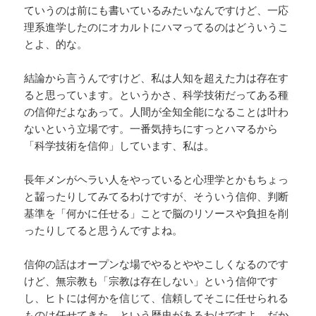
ていうのは前にも書いているみたいなんですけど、一応
理系進学したのにオカルトにハマってるのはどういうこ
とよ、的な。
結論から言うんですけど、私は人知を超えた力は存在す
ると思っています。というかさ、科学技術だってある種
の信仰だよなあって。人間が全知全能になることは叶わ
ないという立場です。一番気持ちにすっとハマるから
「科学技術を信仰」しています、私は。
長年メンがヘラい人をやっていると心理学とかもちょっ
と齧ったりしてみてるわけですが、そういう信仰、判断
基準を「何かに任せる」ことで脳のリソースや負担を削
ったりしてると思うんですよね。
信仰の話はオープンな場でやるとややこしくなるのです
けど、無宗教も「宗教は存在しない」という信仰です
し、ヒトには何かを信じて、信頼してそこに任せられる
ものは任せてきた、という歴史があるわけですよ。だか