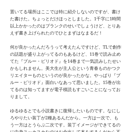
置いてる場所はここでは特に紹介しないのですが、書け
た書けた。ちょっとだけほっとしました。1千字に1時間
以上かかったのはブランクのせいでしょうけど、とりあ
えず書き上げられたのでひとまずはなまるだ！
何が良かったんだろうって考えたんですけど、TLで創作
の話題が盛り上がってるのもあるけど、11巻で読み止め
てた『ブルー・ピリオド』を14巻まで一気読みしたせい
かもしれません。美大生が主人公という青春ものかつク
リエイターものというのが良かったかな。やっぱり『ブ
ルー・ピリオド』面白いなあって思いました。15巻が出
てるのは知ってますが電子積読もすごいことになってお
りまして。
ゆるゆるとでも小説書きに復帰したいものです。なにし
ろやりたい装丁が2種あるんだから。一方は一次で、も
う一方はとうらぶ二次です。装丁イメージができてるの
に中身スッカスカなのはお金出して本をするんだから不