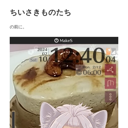
日:
ゴ
リ
ちいさきものたち
ー
の前に。