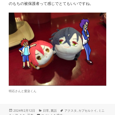
のもちの被保護者って感じでとてもいいですね。
明石さんと愛染くん
投
カ
タ
2024年2月12日
日常
,
裏話
アクスタ
,
カプセルトイ
,
ミニ
稿
ちいさきものたち に
テ
グ