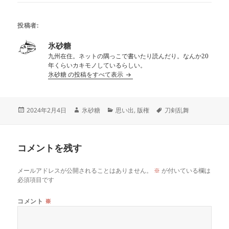
投稿者:
氷砂糖
九州在住。ネットの隅っこで書いたり読んだり。なんか20
年くらいカキモノしているらしい。
氷砂糖 の投稿をすべて表示
投
作
カ
タ
2024年2月4日
氷砂糖
思い出
,
版権
刀剣乱舞
稿
成
テ
グ
日:
者
ゴ
リ
コメントを残す
ー
メールアドレスが公開されることはありません。
※
が付いている欄は
必須項目です
コメント
※