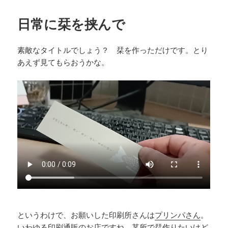
日:
ゴ
リ
日常に栞を挟んで
ー
素敵なタイトルでしょう？ 栞を作っただけです。とり
あえず見てもらおうかな。
というわけで、お願いした印刷所さんは
プリンパさん
。
いわゆる印刷通販のお店ですね。某所で栞作りたいけど