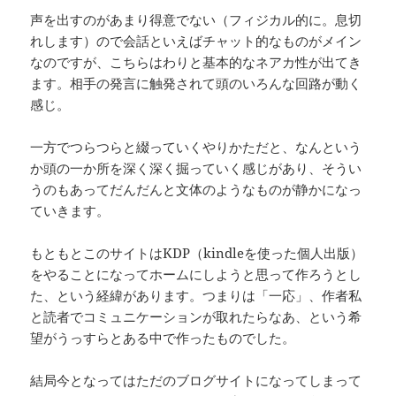
声を出すのがあまり得意でない（フィジカル的に。息切
れします）ので会話といえばチャット的なものがメイン
なのですが、こちらはわりと基本的なネアカ性が出てき
ます。相手の発言に触発されて頭のいろんな回路が動く
感じ。
一方でつらつらと綴っていくやりかただと、なんという
か頭の一か所を深く深く掘っていく感じがあり、そうい
うのもあってだんだんと文体のようなものが静かになっ
ていきます。
もともとこのサイトはKDP（kindleを使った個人出版）
をやることになってホームにしようと思って作ろうとし
た、という経緯があります。つまりは「一応」、作者私
と読者でコミュニケーションが取れたらなあ、という希
望がうっすらとある中で作ったものでした。
結局今となってはただのブログサイトになってしまって