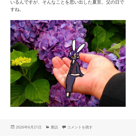
いるんですが、そんなことを思い出した夏至。父の日で
すね。
投
カ
まよいまよい に
2026年6月21日
裏話
コメントを残す
稿
テ