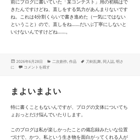
前にブログに書いていた「某コンテスト」用の初稿はで
きたんですけどね、直しをする気力があんまりないです
ね。これは4分割くらいで書き進めた（一気にではない
ということ）ので、直しをね……だいぶ丁寧にしないと
いけないんですけどね……。
投
カ
タ
2026年6月28日
二次創作
,
作品
刀剣乱舞
,
同人誌
,
明さ
稿
本ができたぞー に
テ
グ
に
コメントを残す
日:
ゴ
リ
ー
まよいまよい
特に書くこともないんですが、ブログの文体についてち
ょおっとだけ悩んでいたりします。
このブログは私が楽しかったことの備忘録みたいな位置
づけで、かつ、私という生き物を面白がってくれる人が