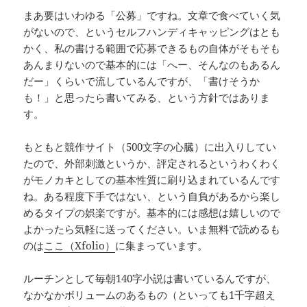
まあ要はいわゆる「公募」ですね。文章で食べていく気
がないので、というセルフハンディキャッピングはとも
かく、私の書ける範囲で応募できるもの自体がそもそも
あんまりないので基本的には「へー、そんなのもあるん
だー」くらいで流しているんですが、「書けそうか
も！」と思ったら書いてみる、という方針ではありま
す。
もともと競作サイト（500文字の心臓）に出入りしてい
たので、外部刺激というか、評定されるというわくわく
がモノカキとしての基本性質に刷り込まれているんです
ね。ある程度下手ではない、という自負があるから楽し
めるタイプの娯楽ですが。基本的には感想は嬉しいので
よかったら気軽に送ってください。いま無料で読めるも
のは
ここ（Xfolio）
に集まっています。
ルーチンとして毎朝140字小説は書いているんですが、
なかなかボリュームのあるもの（といっても1千字超え