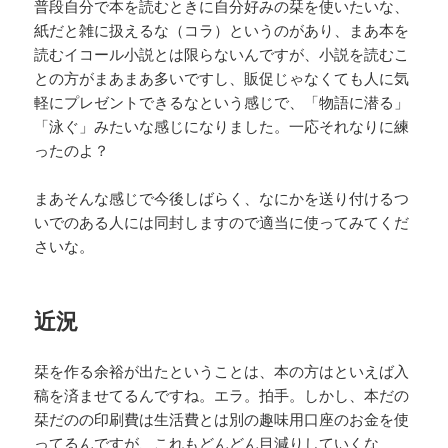
普段自分で本を読むときに自分好みの栞を使いたいな、
紙だと雑に扱えるな（コラ）というのがあり、まあ本を
読むイコール小説とは限らないんですが、小説を読むこ
との方がまあまあ多いですし、販促じゃなくても人に気
軽にプレゼントできるなという感じで、「物語に潜る」
「泳ぐ」みたいな感じになりました。一応それなりに練
ったのよ？
まあそんな感じで今後しばらく、なにかを送り付けるつ
いでのある人には同封しますので適当に使ってみてくだ
さいな。
近況
栞を作る余裕が出たということは、本の方はといえば入
稿を済ませてるんですね。エラ。拍手。しかし、本だの
栞だのの印刷費は生活費とは別の趣味用口座のお金を使
ってるんですが、これもどんどん目減りしていくな