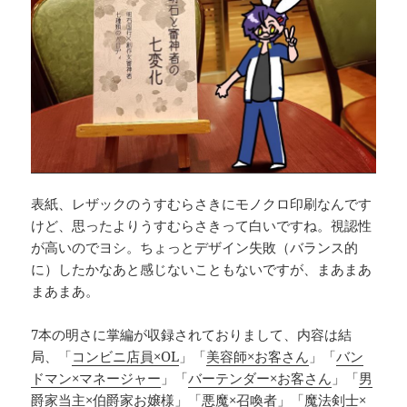
表紙、レザックのうすむらさきにモノクロ印刷なんです
けど、思ったよりうすむらさきって白いですね。視認性
が高いのでヨシ。ちょっとデザイン失敗（バランス的
に）したかなあと感じないこともないですが、まあまあ
まあまあ。
7本の明さに掌編が収録されておりまして、内容は結
局、「
コンビニ店員×OL
」「
美容師×お客さん
」「
バン
ドマン×マネージャー
」「
バーテンダー×お客さん
」「
男
爵家当主×伯爵家お嬢様
」「
悪魔×召喚者
」「
魔法剣士×