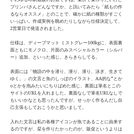
プリンパさんどんなですか、と訊いてみたら「紙もの作
るならオススメ」とのことで、確かに紙の種類がすごく
いっぱい。作成実例を眺めたりしながら仕様決定して、
2営業日で発送されました。
仕様は、ディープマット ミストグレー100kgに、表面裏
面ともにモノクロ、片面のみスペシャルカラー（シルバ
ー）追加、といった感じ。きらきらしてる。
表面には「物語の中を潜り、潜り、潜り、泳ぎ、生きて
ゆく。」の文言と魚のしっぽのイラスト、AA的な*とか
oとかを泡みたいにちりばめた感じ、裏面は筆名とこの
サイトのURLを入れました。裏面なしで筆名URLなしで
もいいかなとも思ったんですが、せっかく作るんだし自
己主張もしておこうかと思いまして。
入れた文言は私の各種アイコンが魚であることに由来す
るのですが、栞を作りたかったのが、販促というよりは