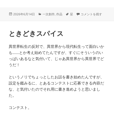
投
カ
タ
日常に栞を挟んで に
2026年6月14日
一次創作
,
作品
栞
コメントを残す
稿
テ
グ
日:
ゴ
リ
ときどきスパイス
ー
異世界転生の反対で、異世界から現代転生って面白いか
も……とか考え始めてたんですが、すぐにそういうのい
っぱいあるなと気付いて、じゃあ異世界から異世界でど
うだ！
というノリでちょっとしたお話を書き始めたんですが、
設定を鑑みるに、とあるコンテストに応募できる内容だ
な、と気付いたのでそれ用に書き進めようと思いまし
た。
コンテスト。