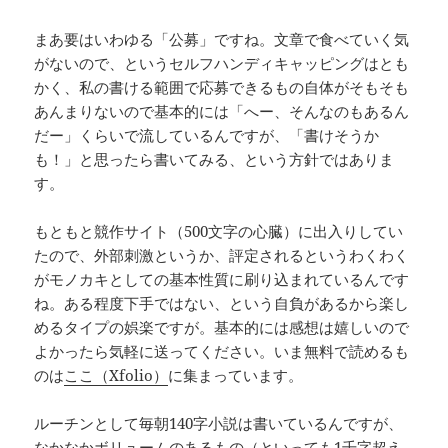
まあ要はいわゆる「公募」ですね。文章で食べていく気
がないので、というセルフハンディキャッピングはとも
かく、私の書ける範囲で応募できるもの自体がそもそも
あんまりないので基本的には「へー、そんなのもあるん
だー」くらいで流しているんですが、「書けそうか
も！」と思ったら書いてみる、という方針ではありま
す。
もともと競作サイト（500文字の心臓）に出入りしてい
たので、外部刺激というか、評定されるというわくわく
がモノカキとしての基本性質に刷り込まれているんです
ね。ある程度下手ではない、という自負があるから楽し
めるタイプの娯楽ですが。基本的には感想は嬉しいので
よかったら気軽に送ってください。いま無料で読めるも
のは
ここ（Xfolio）
に集まっています。
ルーチンとして毎朝140字小説は書いているんですが、
なかなかボリュームのあるもの（といっても1千字超え