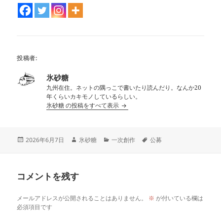
投稿者:
氷砂糖
九州在住。ネットの隅っこで書いたり読んだり。なんか20
年くらいカキモノしているらしい。
氷砂糖 の投稿をすべて表示
投
作
カ
タ
2026年6月7日
氷砂糖
一次創作
公募
稿
成
テ
グ
日:
者
ゴ
リ
コメントを残す
ー
メールアドレスが公開されることはありません。
※
が付いている欄は
必須項目です