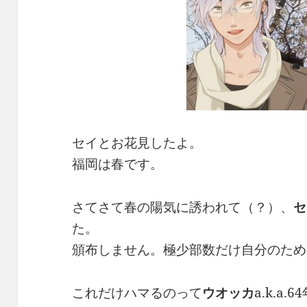
セイとお花見したよ。
福岡は春です。
さてさて春の陽気に誘われて（？）、
セ
た。
頒布しません。極少部数だけ自分のため
これだけハマるのって
ウオッカ
a.k.