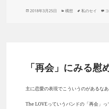
投
カ
タ
沼
2018年3月25日
構想
私のセイ
稿
テ
グ
日:
ゴ
リ
ー
「再会」にみる慰
主に恋愛の表現でこういうのがあるなあ
The LOVEっていうバンドの「再会