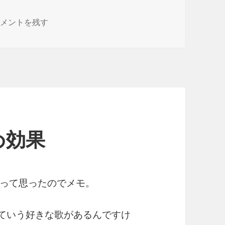
記念本つくることにした に
コメントを残す
め効果
って思ったのでメモ。
」っていう好きな歌があるんですけ