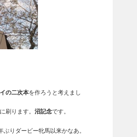
イの二次本
を作ろうと考えまし
に刷ります。
沼記念
です。
a.64年ぶりダービー牝馬以来かなあ。