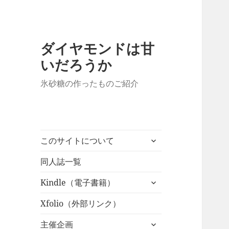
ダイヤモンドは甘
いだろうか
氷砂糖の作ったものご紹介
サ
このサイトについて
ブ
メ
同人誌一覧
ニ
サ
Kindle（電子書籍）
ュ
ブ
ー
メ
Xfolio（外部リンク）
を
ニ
展
サ
主催企画
ュ