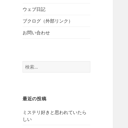
開
ブ
ー
メ
ウェブ日記
を
ニ
展
ブクログ（外部リンク）
ュ
開
ー
お問い合わせ
を
展
開
検
索:
最近の投稿
ミステリ好きと思われていたら
しい