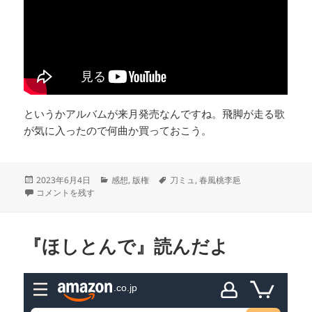
というかアルバムが来月発売なんですね。飛脚が走る歌
が気に入ったので何曲か買っておこう。
投
カ
タ
2023年6月4日
感想
,
版権
刀ミュ
,
春風桃李巵
稿
伊達双騎～春風桃李巵～を観たよ に
テ
グ
コメントを残す
日:
ゴ
リ
ー
『ほしとんで』読んだよ