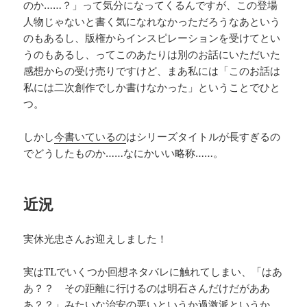
のか……？」って気分になってくるんですが、この登場
人物じゃないと書く気になれなかっただろうなあという
のもあるし、版権からインスピレーションを受けてとい
うのもあるし、ってこのあたりは別のお話にいただいた
感想からの受け売りですけど、まあ私には「このお話は
私には二次創作でしか書けなかった」ということでひと
つ。
しかし
今書いているの
はシリーズタイトルが長すぎるの
でどうしたものか……なにかいい略称……。
近況
実休光忠さんお迎えしました！
実はTLでいくつか回想ネタバレに触れてしまい、「はあ
あ？？ その距離に行けるのは明石さんだけだがああ
あ？？」みたいな治安の悪いというか過激派というか、