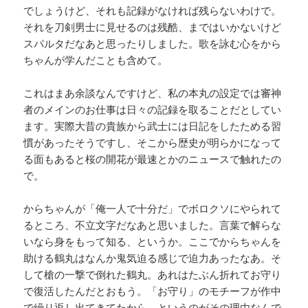
でしょうけど、それも記録がなければ残らないわけで。
それを刀剣男士に見せるのは残酷、まではいかないけど
スパルタだなあと思ったりしました。歌を詠む心をから
ちゃんが学んだことも含めて。
これはまあ余談なんですけど、私の本丸の設定では審神
者のメインのお仕事は日々の記録を取ることだとしてい
ます。実際大昔の貴族から武士には日記をしたためる習
慣があったそうですし、そこから歴史が明らかになって
る面もあると桜の開花が最速とかのニュースで触れたの
で。
からちゃんが「俺一人で十分だ」でボロクソにやられて
るところ、不立文字だなあと思いました。言葉で解らな
いなら身をもって知る、というか。ここでからちゃんを
助ける鶴丸はなんか鬼気迫る感じで迫力あったなあ。そ
して槍の一撃で倒れた鶴丸。あれはたぶん折れてお守り
で復活したんだとおもう。「お守り」のモチーフが作中
で繰り返し出てきてたから、というのがその理由なんで