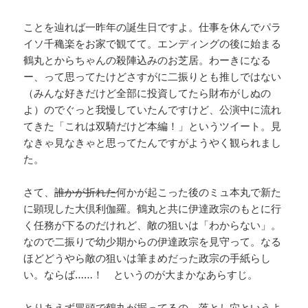
ことを辿れば一昨年の誕生日ですよ。仕事を休んでパラ
イソ千穐楽をお家で観てて。エンディングの後に始まる
鶴丸とからちゃんの殺陣込みのお芝居。わーきになる
ー、って思ってたけどさすがに二振りとも推しではない
（みんな好きだけど全部に投資してたら財布がしぬの
よ）のでぐっと我慢していたんですけど、公演中に流れ
てきた「これは双騎だけど本編！」というツイート。見
なきゃ見なきゃと思ってたんですがようやく観られまし
た。
さて、
誰かが折れた
何かが起こった後のミュ本丸で新た
に顕現した大倶利伽羅。鶴丸と共に伊達政宗のもとに行
く任務が下るのだけれど、敵の狙いは「わからない」。
なので二振りで幼少期からの伊達政宗を見守って。なる
ほどどうやら敵の狙いは筆まめだった政宗の手紙らし
い。ならば……！ というのが大まかなあらすじ。
とりあえず冒頭で鶴丸が掘ってるの、落とし穴というよ