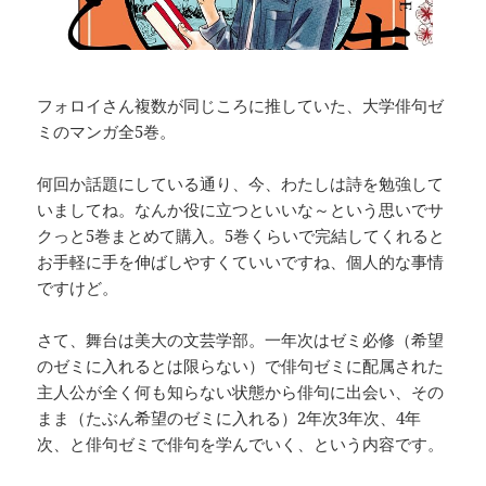
フォロイさん複数が同じころに推していた、大学俳句ゼ
ミのマンガ全5巻。
何回か話題にしている通り、今、わたしは詩を勉強して
いましてね。なんか役に立つといいな～という思いでサ
クっと5巻まとめて購入。5巻くらいで完結してくれると
お手軽に手を伸ばしやすくていいですね、個人的な事情
ですけど。
さて、舞台は美大の文芸学部。一年次はゼミ必修（希望
のゼミに入れるとは限らない）で俳句ゼミに配属された
主人公が全く何も知らない状態から俳句に出会い、その
まま（たぶん希望のゼミに入れる）2年次3年次、4年
次、と俳句ゼミで俳句を学んでいく、という内容です。