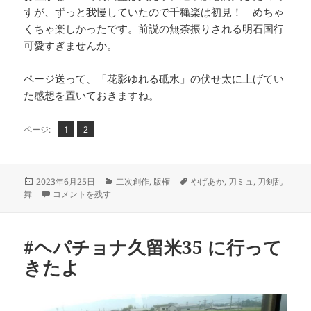
すが、ずっと我慢していたので千穐楽は初見！ めちゃ
くちゃ楽しかったです。前説の無茶振りされる明石国行
可愛すぎませんか。
ページ送って、「花影ゆれる砥水」の伏せ太に上げてい
た感想を置いておきますね。
ペ
ペ
,
ページ:
1
2
ー
ー
ジ
ジ
投
カ
タ
2023年6月25日
二次創作
,
版権
やげあか
,
刀ミュ
,
刀剣乱
稿
新シリーズ書き始めてます に
テ
グ
舞
コメントを残す
日:
ゴ
リ
ー
#ヘパチョナ久留米35 に行って
きたよ