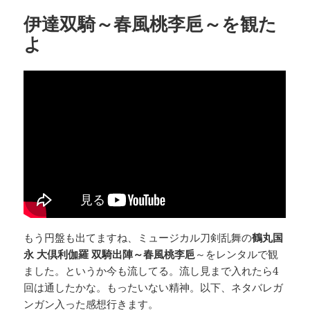
ー
伊達双騎～春風桃李巵～を観た
よ
もう円盤も出てますね、ミュージカル刀剣乱舞の
鶴丸国
永 大倶利伽羅 双騎出陣～春風桃李巵
～をレンタルで観
ました。というか今も流してる。流し見まで入れたら4
回は通したかな。もったいない精神。以下、ネタバレガ
ンガン入った感想行きます。