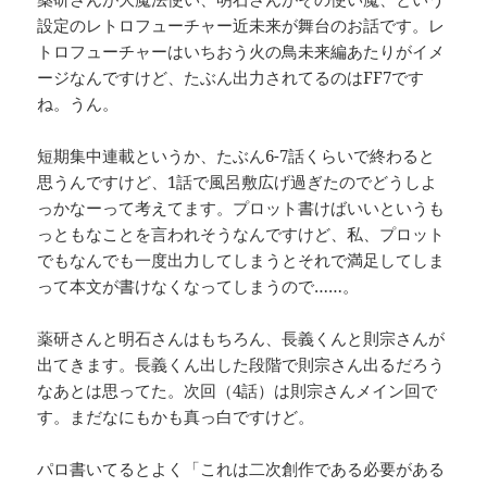
設定のレトロフューチャー近未来が舞台のお話です。レ
トロフューチャーはいちおう火の鳥未来編あたりがイメ
ージなんですけど、たぶん出力されてるのはFF7です
ね。うん。
短期集中連載というか、たぶん6-7話くらいで終わると
思うんですけど、1話で風呂敷広げ過ぎたのでどうしよ
っかなーって考えてます。プロット書けばいいというも
っともなことを言われそうなんですけど、私、プロット
でもなんでも一度出力してしまうとそれで満足してしま
って本文が書けなくなってしまうので……。
薬研さんと明石さんはもちろん、長義くんと則宗さんが
出てきます。長義くん出した段階で則宗さん出るだろう
なあとは思ってた。次回（4話）は則宗さんメイン回で
す。まだなにもかも真っ白ですけど。
パロ書いてるとよく「これは二次創作である必要がある