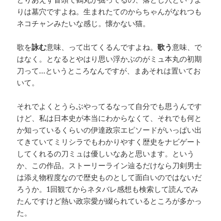
りは墓穴ですよね。生まれたてのからちゃんがなれつも
ネコチャンみたいな感じ。懐かない猫。
歌を
詠む
意味、って出てくるんですよね。
歌う
意味、で
はなく。となるとやはり思い浮かぶのがミュ本丸の初期
刀って…というところなんですが、まあそれは置いてお
いて。
それでよくとうらぶやってるなって自分でも思うんです
けど、私は日本史が本当にわからなくて、それでも何と
か知っているくらいの伊達政宗エピソードがいっぱい出
てきていてミリシラでもわかりやすく歴史をナビゲート
してくれるの刀ミュは優しいなあと思います。という
か、この作品。ストーリーライン辿るだけなら刀剣男士
は添え物程度なので歴史ものとして面白いのではないだ
ろうか。1回観てからネタバレ感想も検索して読んでみ
たんですけど熱い政宗愛が綴られているところが多かっ
た。