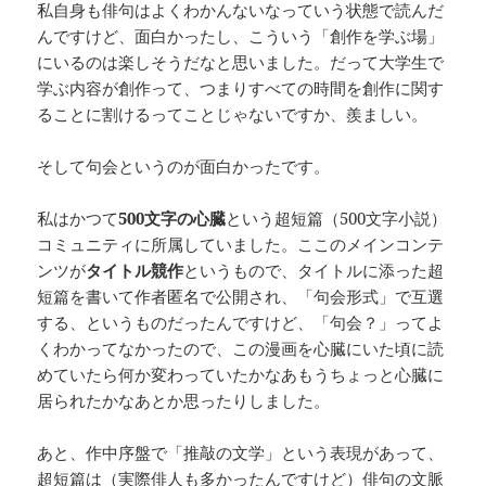
私自身も俳句はよくわかんないなっていう状態で読んだ
んですけど、面白かったし、こういう「創作を学ぶ場」
にいるのは楽しそうだなと思いました。だって大学生で
学ぶ内容が創作って、つまりすべての時間を創作に関す
ることに割けるってことじゃないですか、羨ましい。
そして句会というのが面白かったです。
私はかつて
500文字の心臓
という超短篇（500文字小説）
コミュニティに所属していました。ここのメインコンテ
ンツが
タイトル競作
というもので、タイトルに添った超
短篇を書いて作者匿名で公開され、「句会形式」で互選
する、というものだったんですけど、「句会？」ってよ
くわかってなかったので、この漫画を心臓にいた頃に読
めていたら何か変わっていたかなあもうちょっと心臓に
居られたかなあとか思ったりしました。
あと、作中序盤で「推敲の文学」という表現があって、
超短篇は（実際俳人も多かったんですけど）俳句の文脈