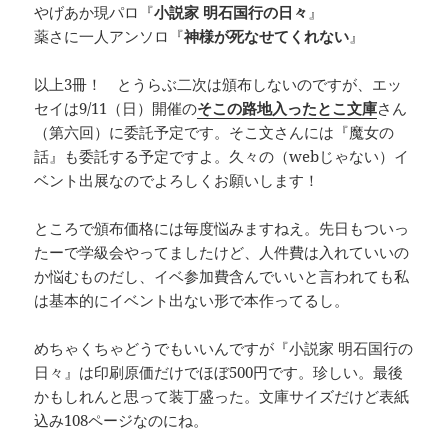
やげあか現パロ『
小説家 明石国行の日々
』
薬さに一人アンソロ『
神様が死なせてくれない
』
以上3冊！ とうらぶ二次は頒布しないのですが、エッ
セイは9/11（日）開催の
そこの路地入ったとこ文庫
さん
（第六回）に委託予定です。そこ文さんには『魔女の
話』も委託する予定ですよ。久々の（webじゃない）イ
ベント出展なのでよろしくお願いします！
ところで頒布価格には毎度悩みますねえ。先日もついっ
たーで学級会やってましたけど、人件費は入れていいの
か悩むものだし、イベ参加費含んでいいと言われても私
は基本的にイベント出ない形で本作ってるし。
めちゃくちゃどうでもいいんですが『小説家 明石国行の
日々』は印刷原価だけでほぼ500円です。珍しい。最後
かもしれんと思って装丁盛った。文庫サイズだけど表紙
込み108ページなのにね。