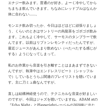
エナジー飲みます。普通のが好き。よーく冷やしてから
ちまちま飲んでいきます。ちなみにレッドブルはなんか
体に合わない……。
モンエナ飲み切ったか、今日はほどほどに頑張りましょ
う、くらいのときはサントリーの烏龍茶をゴボゴボ飲み
ます。これもよく冷やして、サーモスのタンブラーで飲
んでます。以前はリプトンレモンティだったんですが、
最近ジュースがあんまり飲めない（べたべたする感じが
する）ようになってしまって。
私のお作業から音楽を引き離すことはまあまずできない
んですが、執筆中はエンドレスリピート（シャッフル
で）しているとうらぶ関連のプレイリストを聴いていま
す。主に刀ミュ曲なんですが。
直しは結構神経使うので、テクニカルな音楽が好ましい
のですが、今回はジャズを聴いていますね。ADAM atの
『Echo Night』とPlaywrightレーベルの2020年に出た