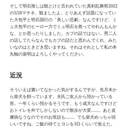
そして明石推しは観とけと言われていた真剣乱舞祭2022
の5/26マチネ、観ましたよ。とりあえず話題になってい
た大包平と明石国行の「美しい悲劇」なんですけど、ミ
ュ大包平のヒーロー力でミュ明石を救ってやれんもんか
な、とか思ったりしました。カプの話ではない。男二人
の話してたらなんでもカプの話だと思わんでくれ、みた
いなのはときどき思いますね。それはそれとして私の本
丸軸の薬明はよろしくやってください。
近況
そういえば書いてなかった気がするんですが、先月末か
ら柴犬を飼っています。夫氏ご友人から預かっている
形。一年くらい預かるそうです。もう成犬なんですけど
おトイレを外でしかしないので散歩が大変……。あと皮
膚病なうなのでそのお世話も……。でも柴犬めっちゃ頭
いいですね。ご飯の待てとヨシを3日くらいで覚えた。