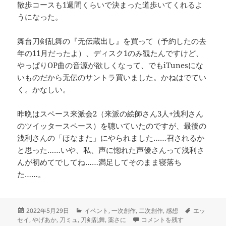
散歩コースも1週間くらいで決まった道歩いてくれるよ
うになった。
舞台刀剣乱舞の『无伝蔵出し』を買って（予約したの去
年の11月だったよ）、ディスク1のみ観たんですけど、
やっぱりOP曲の音源が欲しくなって、でもiTunesにな
いものだから无伝のサントラ買いました。かねはでてい
く。かなしい。
昨晩はスペース来派会2（来派の絵師さん3人+浅利さん
のツイッタースペース）を聴いていたのですが、最後の
浅利さんの「ほなまた」にやられました……召されるか
と思った……いや、私、声に惚れた声優さんって浅利さ
んが初めてでしてね……満足してそのまま寝落ち
た……。
投
カ
タ
2022年5月29日
イベント
,
一次創作
,
二次創作
,
感想
エッ
稿
テ
入稿したぞお！ に
グ
セイ
,
やげあか
,
刀ミュ
,
刀剣乱舞
,
薬さに
コメントを残す