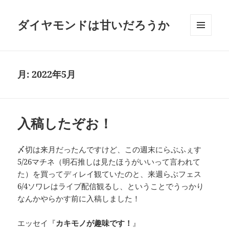
ダイヤモンドは甘いだろうか
メニュ
ーとウ
ィジェ
ット
月:
2022年5月
入稿したぞお！
〆切は来月だったんですけど、この週末にらぶふぇす
5/26マチネ（明石推しは見たほうがいいって言われて
た）を買ってディレイ観ていたのと、来週らぶフェス
6/4ソワレはライブ配信観るし、ということでうっかり
なんかやらかす前に入稿しました！
エッセイ『
カキモノが趣味です！
』