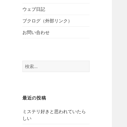
開
ブ
ー
メ
ウェブ日記
を
ニ
展
ブクログ（外部リンク）
ュ
開
ー
お問い合わせ
を
展
開
検
索:
最近の投稿
ミステリ好きと思われていたら
しい