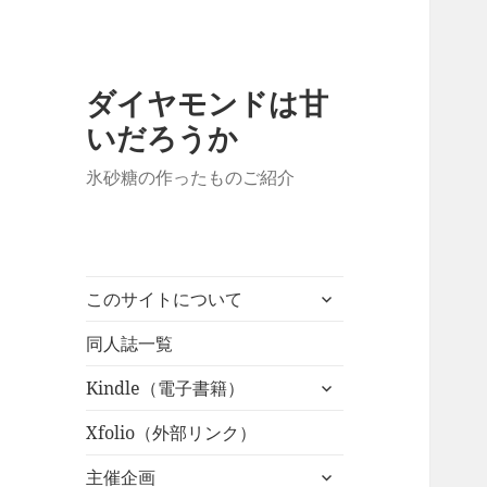
ダイヤモンドは甘
いだろうか
氷砂糖の作ったものご紹介
サ
このサイトについて
ブ
メ
同人誌一覧
ニ
サ
Kindle（電子書籍）
ュ
ブ
ー
メ
Xfolio（外部リンク）
を
ニ
展
サ
主催企画
ュ