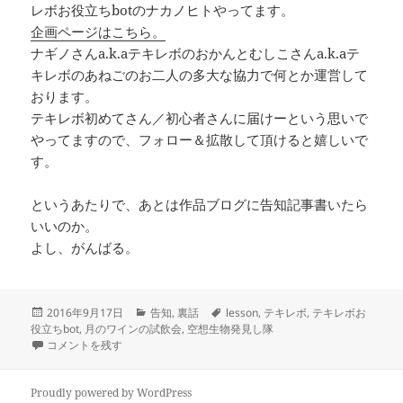
レボお役立ちbotのナカノヒトやってます。
企画ページはこちら。
ナギノさんa.k.aテキレボのおかんとむしこさんa.k.aテ
キレボのあねごのお二人の多大な協力で何とか運営して
おります。
テキレボ初めてさん／初心者さんに届けーという思いで
やってますので、フォロー＆拡散して頂けると嬉しいで
す。
というあたりで、あとは作品ブログに告知記事書いたら
いいのか。
よし、がんばる。
投
カ
タ
2016年9月17日
告知
,
裏話
lesson
,
テキレボ
,
テキレボお
稿
テ
グ
役立ちbot
,
月のワインの試飲会
,
空想生物発見し隊
日:
テキレボ4に向けていろいろやってるよ！ に
ゴ
コメントを残す
リ
ー
Proudly powered by WordPress