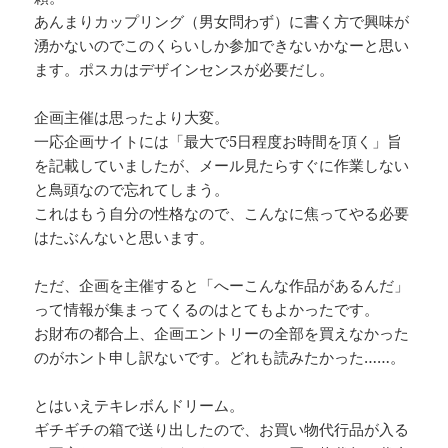
あんまりカップリング（男女問わず）に書く方で興味が
湧かないのでこのくらいしか参加できないかなーと思い
ます。ポスカはデザインセンスが必要だし。
企画主催は思ったより大変。
一応企画サイトには「最大で5日程度お時間を頂く」旨
を記載していましたが、メール見たらすぐに作業しない
と鳥頭なので忘れてしまう。
これはもう自分の性格なので、こんなに焦ってやる必要
はたぶんないと思います。
ただ、企画を主催すると「へーこんな作品があるんだ」
って情報が集まってくるのはとてもよかったです。
お財布の都合上、企画エントリーの全部を買えなかった
のがホント申し訳ないです。どれも読みたかった……。
とはいえテキレボんドリーム。
ギチギチの箱で送り出したので、お買い物代行品が入る