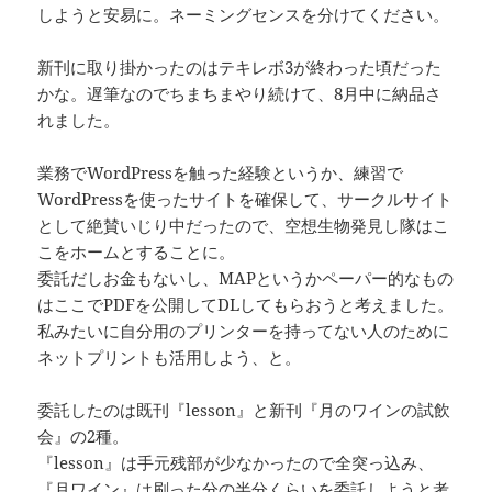
しようと安易に。ネーミングセンスを分けてください。
新刊に取り掛かったのはテキレボ3が終わった頃だった
かな。遅筆なのでちまちまやり続けて、8月中に納品さ
れました。
業務でWordPressを触った経験というか、練習で
WordPressを使ったサイトを確保して、サークルサイト
として絶賛いじり中だったので、空想生物発見し隊はこ
こをホームとすることに。
委託だしお金もないし、MAPというかペーパー的なもの
はここでPDFを公開してDLしてもらおうと考えました。
私みたいに自分用のプリンターを持ってない人のために
ネットプリントも活用しよう、と。
委託したのは既刊『lesson』と新刊『月のワインの試飲
会』の2種。
『lesson』は手元残部が少なかったので全突っ込み、
『月ワイン』は刷った分の半分くらいを委託しようと考