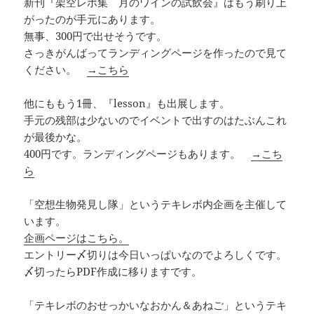
新刊『架空レポ集 月のワインの試飲会』はもう刷り上
がったのが手元にあります。
無事、300円で出せそうです。
さっきがんばってランディングページを作ったので見て
ください。
→こちら
他にももう1冊、『lesson』も出展します。
手元の残部は少ないのでイベントで出すのはたぶんこれ
が最後かな。
400円です。ランディングページもあります。
→こち
ら
「空想生物発見し隊」というテキレボ内企画を主催して
います。
企画ページはこちら。
エントリー〆切りは今日いっぱいなのでよろしくです。
〆切ったらPDF作成に移りますです。
「テキレボのおせっかいなおかん＆あねご」というテキ