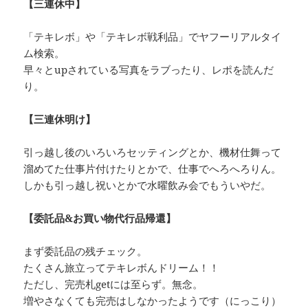
【三連休中】
「テキレボ」や「テキレボ戦利品」でヤフーリアルタイ
ム検索。
早々とupされている写真をラブったり、レポを読んだ
り。
【三連休明け】
引っ越し後のいろいろセッティングとか、機材仕舞って
溜めてた仕事片付けたりとかで、仕事でへろへろりん。
しかも引っ越し祝いとかで水曜飲み会でもういやだ。
【委託品&お買い物代行品帰還】
まず委託品の残チェック。
たくさん旅立ってテキレボんドリーム！！
ただし、完売札getには至らず。無念。
増やさなくても完売はしなかったようです（にっこり）