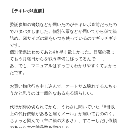
【テキレボ4直前】
委託参加の書類などが届いたのがテキレボ直前だったの
でバタバタしました。個別伝票などが届いてから仮で箱
詰め。60サイズの箱をいつも使っているのでギッチギチ
です。
個別伝票はせめてあと4ｈ早く欲しかった。日曜の夜っ
てもう月曜日からを戦う準備に移ってるんで……。
あ、でも、マニュアルはすっごくわかりやすくてよかっ
たです。
お買い物代行も申し込んで、オートサム壊れてるんちゃ
うかと思うのは一般的なあるある話らしい。
代行が締め切られてから、うわさに聞いていた「5冊以
上の代行依頼があると届くメール」が届いておののく。
ちょっと悩んで（主に箱の大きさ）、すこーしだけ依頼
のあった本の納品数を増やした。