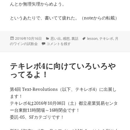
んとか無理矢理からめよう。
というあたりで、書いてて疲れた。（noteからの転載）
投
カ
タ
2016年10月16日
思い出
,
感想
,
裏話
lesson
,
テキレボ
,
月
稿
テキレボ4、レポ（委託＆企画主催） に
テ
グ
のワインの試飲会
コメントを残す
日:
ゴ
リ
ー
テキレボ4に向けていろいろや
ってるよ！
第4回 Text-Revolutions（以下、テキレボ4）に出展し
ます！
テキレボ4は2016年10月08日（土）都立産業貿易センタ
ー台東館11時開場～16時閉会です！
委託-05、SFカテゴリです！