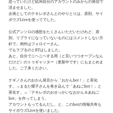
思っていたけど結局自分のアカウントのみからの発信で
済ませました。
企画としてのテキレボさんとのやりとりは、原則、サイ
ボウズLiveを使ってでした。
公式アンソロの感想をたくさんいただいたけれど、原
則、リプライになっていないものにはコメントしない方
針で。例外はフォロイーさん。
でもラブるのとRTはしました。
あと、自分でニヘニヘする用（と言いつつオープンなん
だけど）のトゥギャッター（更新中です）にもまとめま
した。ご了承ください。
ナギノさんのおかん発言から「おかんbot！」と茶化
す。→まるた曜子さんを巻き込んで「あねごbot！」と
茶化す。→「テキレボのおせっかいなおかん＆あねご
bot」を作ってしまう。
アカウントもってるんだし、と、このbotの情報共有も
サイボウズLiveを使いました。