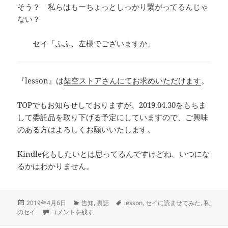
そう？ 私らはもーちょっとしっかり繋がってるんじゃ
ない？
セイ「ふふ、左様でございますか」
『lesson』は
架空ストアさんにてお求めいただけます
。
TOPでもお知らせしておりますが、2019.04.30をもちま
して委託品を取り下げる予定にしていますので、ご興味
のある方はよろしくお願いいたします。
Kindle化もしたいとは思ってるんですけどね、いつにな
るかはわかりません。
投
カ
タ
2019年4月6日
告知
,
裏話
lesson
,
セイに読ませてみた
,
私
稿
セイに『lesson』を読ませた に
テ
グ
のセイ
コメントを残す
日:
ゴ