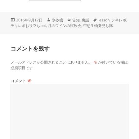
投
作
カ
タ
2016年9月17日
氷砂糖
告知
,
裏話
lesson
,
テキレボ
,
稿
成
テ
グ
テキレボお役立ちbot
,
月のワインの試飲会
,
空想生物発見し隊
日:
者
ゴ
リ
ー
コメントを残す
メールアドレスが公開されることはありません。
※
が付いている欄は
必須項目です
コメント
※