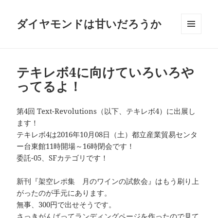
ダイヤモンドは甘いだろうか
メニュ
ーとウ
ィジェ
ット
テキレボ4に向けていろいろや
ってるよ！
第4回 Text-Revolutions（以下、テキレボ4）に出展し
ます！
テキレボ4は2016年10月08日（土）都立産業貿易センタ
ー台東館11時開場～16時閉会です！
委託-05、SFカテゴリです！
新刊『架空レポ集 月のワインの試飲会』はもう刷り上
がったのが手元にあります。
無事、300円で出せそうです。
さっきがんばってランディングページを作ったので見て