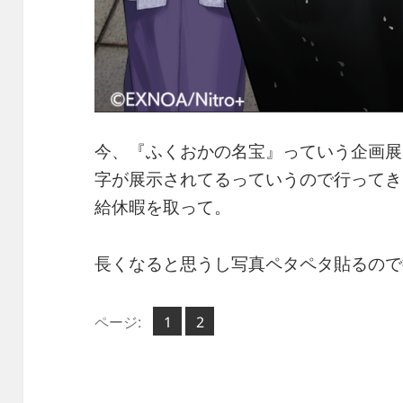
今、『ふくおかの名宝』っていう企画展
字が展示されてるっていうので行ってき
給休暇を取って。
長くなると思うし写真ペタペタ貼るので
ペ
ペ
ページ:
1
2
,
ー
ー
ジ
ジ