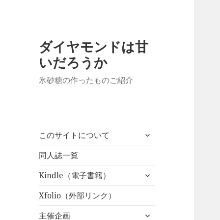
ダイヤモンドは甘
いだろうか
氷砂糖の作ったものご紹介
サ
このサイトについて
ブ
メ
同人誌一覧
ニ
サ
Kindle（電子書籍）
ュ
ブ
ー
メ
Xfolio（外部リンク）
を
ニ
展
サ
主催企画
ュ