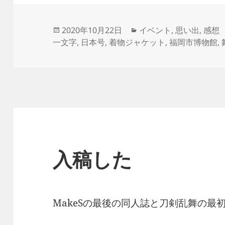
投
カ
2020年10月22日
イベント
,
思い出
,
感想
稿
テ
一文字
,
日本号
,
着物ジャケット
,
福岡市博物館
,
日:
ゴ
リ
ー
入稿した
MakeSの最後の同人誌と刀剣乱舞の最