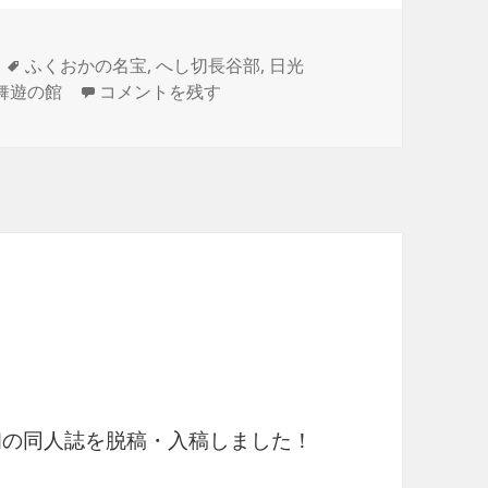
タ
ふくおかの名宝
,
へし切長谷部
,
日光
グ
福岡市博物館に行った に
舞遊の館
コメントを残す
初の同人誌を脱稿・入稿しました！