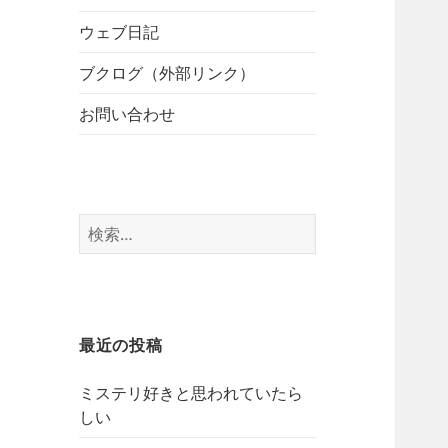
開
ブ
ー
メ
ウェブ日記
を
ニ
展
ブクログ（外部リンク）
ュ
開
ー
お問い合わせ
を
展
開
検
索:
最近の投稿
ミステリ好きと思われていたら
しい