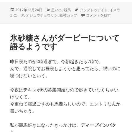
投
カ
タ
2017年12月24日
思い出
,
競馬
アップトゥデイト
,
イスラ
稿
テ
グ
サンタは少し早くやってきた
ボニータ
,
オジュウチョウサン
,
阪神カップ
コメントを残す
日:
ゴ
リ
ー
氷砂糖さんがダービーについて
語るようです
昨日寝たのが2時過ぎで、今朝起きたら7時で、
んで、通院してお昼寝しようかと思ってたら、眠いのに
寝つけないという。
今夜はテキレボ6の募集開始なので起きていなくちゃい
けなくて、
今更ねて寝過ごすのも馬鹿らしいので、エントリなんか
書いちゃう。
私が競馬好きになったきっかけは、
ディープインパク
ト
。