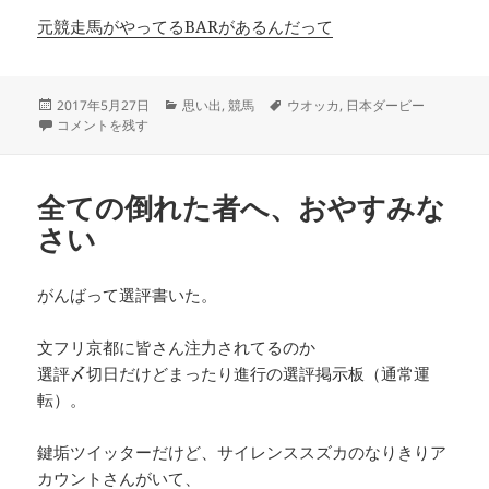
元競走馬がやってるBARがあるんだって
投
カ
タ
2017年5月27日
思い出
,
競馬
ウオッカ
,
日本ダービー
稿
氷砂糖さんがダービーについて語るようです に
テ
グ
コメントを残す
日:
ゴ
リ
ー
全ての倒れた者へ、おやすみな
さい
がんばって選評書いた。
文フリ京都に皆さん注力されてるのか
選評〆切日だけどまったり進行の選評掲示板（通常運
転）。
鍵垢ツイッターだけど、サイレンススズカのなりきりア
カウントさんがいて、