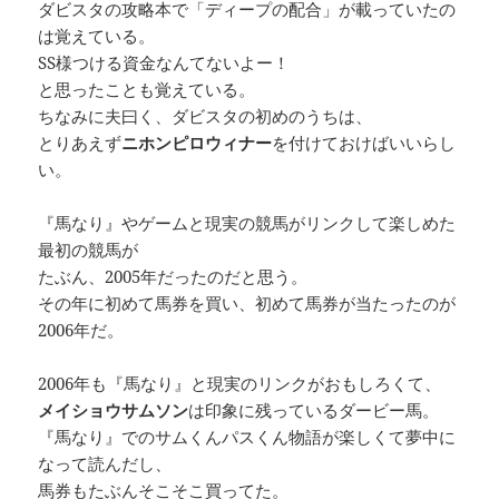
ダビスタの攻略本で「ディープの配合」が載っていたの
は覚えている。
SS様つける資金なんてないよー！
と思ったことも覚えている。
ちなみに夫曰く、ダビスタの初めのうちは、
とりあえず
ニホンピロウィナー
を付けておけばいいらし
い。
『馬なり』やゲームと現実の競馬がリンクして楽しめた
最初の競馬が
たぶん、2005年だったのだと思う。
その年に初めて馬券を買い、初めて馬券が当たったのが
2006年だ。
2006年も『馬なり』と現実のリンクがおもしろくて、
メイショウサムソン
は印象に残っているダービー馬。
『馬なり』でのサムくんパスくん物語が楽しくて夢中に
なって読んだし、
馬券もたぶんそこそこ買ってた。