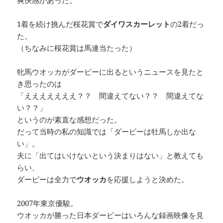
1着を続け挑んだ桜花賞で
ダイワスカーレット
の2着だっ
た。
（ちなみに桜花賞は馬連当たった）
牝馬ウオッカがダービーに出るというニュースを見たと
き思ったのは
「えええええええ？？ 間違えてない？？ 間違えてな
い？？」
というのが素直な感想だった。
だって当時の私の知識では「ダービーは牡馬しか出な
い」。
夫に「出てはいけないという決まりはない」と教えても
らい、
ダービーは全力で
ウオッカ
を応援しようと決めた。
2007年東京優駿。
ウオッカが勝った日本ダービーはいろんな録画映像を見