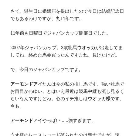
さて、誕生日に婚姻届を提出したので今日は結婚記念日
でもあるわけですが、丸11年です。
11年前も日曜日でジャパンカップ開催日でした。
2007年ジャパンカップ。3歳牝馬
ウオッカ
が出走してま
してね、絡めた馬券買ったんですよね。負けたけど。
で、今日のジャパンカップですよ。
アーモンドアイ
たんは今の私の推し馬です。強い牝馬で
お目目かわゆい。とはいえ最近は競馬中継も流し見るく
らいなんですけどね。心のイチ推しは
ウオッカ様
です、
今も。
アーモンドアイ
やっばい……強すぎます。
ウオ様のレースレコード破られたのは残念ですが、速