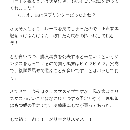
コードを破るという快挙付き。ものすごい花道を飾って
くれました！
……おまえ、実はスプリンターだったよね？
さあそんなすごいレースを見てしまったので、正直有馬
記念ｈげふんげふん、ぼにたん馬券の払い戻しで挑む
ぞ！
とか言いつつ、購入馬券を公表すると来ない！というジ
ンクスをもっているので買う馬券はヒミツヒミツ。穴党
で、複勝豆馬券で遊ぶことが多いです、とはバラしてお
く。
さてさて、今夜はクリスマスイブですが、我が家はクリ
スマスっぽいことはなにひとつする予定がなく、晩御飯
は
もつ鍋
の予定です。冷蔵庫にもつが買ってあった。
もつ鍋！ 肉！！
メリークリスマス
！！