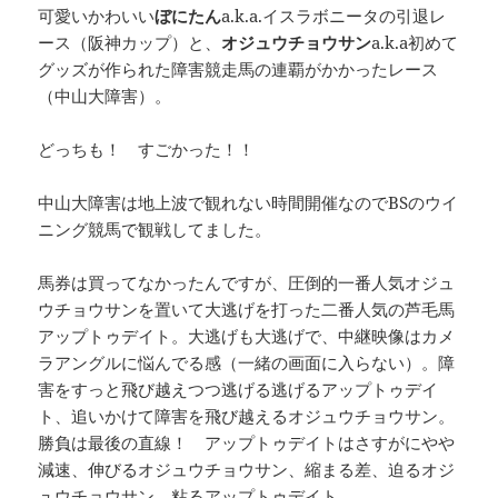
可愛いかわいい
ぼにたん
a.k.a.イスラボニータの引退レ
ース（阪神カップ）と、
オジュウチョウサン
a.k.a初めて
グッズが作られた障害競走馬の連覇がかかったレース
（中山大障害）。
どっちも！ すごかった！！
中山大障害は地上波で観れない時間開催なのでBSのウイ
ニング競馬で観戦してました。
馬券は買ってなかったんですが、圧倒的一番人気オジュ
ウチョウサンを置いて大逃げを打った二番人気の芦毛馬
アップトゥデイト。大逃げも大逃げで、中継映像はカメ
ラアングルに悩んでる感（一緒の画面に入らない）。障
害をすっと飛び越えつつ逃げる逃げるアップトゥデイ
ト、追いかけて障害を飛び越えるオジュウチョウサン。
勝負は最後の直線！ アップトゥデイトはさすがにやや
減速、伸びるオジュウチョウサン、縮まる差、迫るオジ
ュウチョウサン、粘るアップトゥデイト。