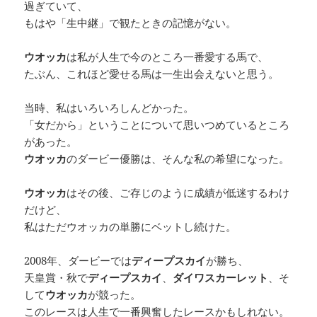
過ぎていて、
もはや「生中継」で観たときの記憶がない。
ウオッカ
は私が人生で今のところ一番愛する馬で、
たぶん、これほど愛せる馬は一生出会えないと思う。
当時、私はいろいろしんどかった。
「女だから」ということについて思いつめているところ
があった。
ウオッカ
のダービー優勝は、そんな私の希望になった。
ウオッカ
はその後、ご存じのように成績が低迷するわけ
だけど、
私はただウオッカの単勝にベットし続けた。
2008年、ダービーでは
ディープスカイ
が勝ち、
天皇賞・秋で
ディープスカイ
、
ダイワスカーレット
、そ
して
ウオッカ
が競った。
このレースは人生で一番興奮したレースかもしれない。