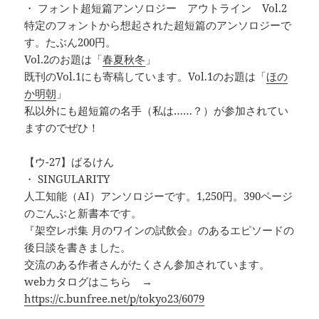
・ フォント超短篇アンソロジー アウトライン Vol.2
特定のフォントから想起された超短篇のアンソロジーで
す。たぶん200円。
Vol.2のお題は「
春夏秋冬
」
既刊のVol.1にも寄稿しています。Vol.1のお題は「
ほの
か明朝
」
私以外にも超短篇の名手（私は……？）が参加されてい
ますのでぜひ！
【ウ-27】ばるけん
・ SINGULARITY
人工知能（AI）アンソロジーです。1,250円。390ページ
のごんぶと新書本です。
『架空レポ集 月のワインの試飲会』のあるエピソードの
後日談を書きました。
交流のある作者さんがたくさん参加されています。
webカタログはこちら →
https://c.bunfree.net/p/tokyo23/6079