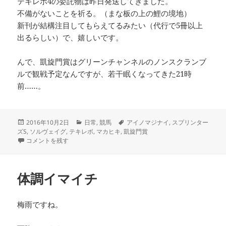
テキレボ4の委託物は昨日発送してきました。
不備がないことを祈る。（まな板の上の鯉の境地）
新刊が結構注目してもらえてるみたい（代行で5冊以上
出るらしい）で、嬉しいです。
んで、凱旋門賞はグリーンチャンネルのノンスクランブ
ルで観戦予定なんですが、若干眠くなってきた21時
前……。
投
カ
タ
2016年10月2日
日常
,
競馬
アイノマジナイ
,
スプリンター
稿
テ
グ
ズS
,
ソルヴェイグ
,
テキレボ
,
マカヒキ
,
凱旋門賞
日:
原稿が進んでいません に
ゴ
コメントを残す
リ
ー
体調イマイチ
梅雨ですね。