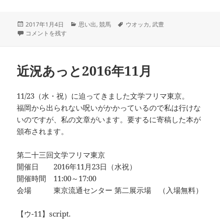
投
カ
タ
2017年1月4日
思い出
,
競馬
ウオッカ
,
武豊
稿
謹賀新年2017 に
テ
グ
コメントを残す
日:
ゴ
リ
ー
近況あっと2016年11月
11/23（水・祝）に迫ってきました文学フリマ東京。
福岡から出られない呪いがかかっているので私は行けな
いのですが、私の文章がいます。要するに寄稿した本が
頒布されます。
第二十三回文学フリマ東京
開催日 2016年11月23日（水祝）
開催時間 11:00～17:00
会場 東京流通センター 第二展示場 （入場無料）
【ウ-11】script.