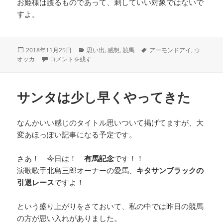
お姫様は護るものであって、刺していい対象ではないで
すよ。
投
カ
タ
2018年11月25日
思い出
,
感想
,
競馬
アーモンドアイ
,
ウ
稿
誕生日のあれやこれや に
テ
グ
オッカ
コメントを残す
日:
ゴ
リ
ー
サンタは少し早くやってきた
なんかいい感じのタイトル思いついて掲げてますが、大
変あほっぽい記事になる予定です。
さあ！ 今日は！
有馬記念
です！！
演歌歌手北島三郎オーナーの愛馬、
キタサンブラックの
引退レース
ですよ！
という盛り上がりをさておいて、私の中では昨日の競馬
の方が思い入れがありました。