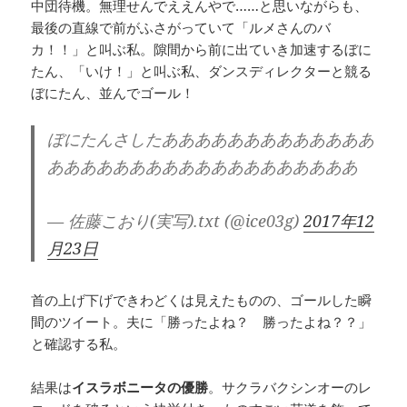
中団待機。無理せんでええんやで……と思いながらも、
最後の直線で前がふさがっていて「ルメさんのバ
カ！！」と叫ぶ私。隙間から前に出ていき加速するぼに
たん、「いけ！」と叫ぶ私、ダンスディレクターと競る
ぼにたん、並んでゴール！
ぼにたんさしたあああああああああああああ
あああああああああああああああああああ
— 佐藤こおり(実写).txt (@ice03g)
2017年12
月23日
首の上げ下げできわどくは見えたものの、ゴールした瞬
間のツイート。夫に「勝ったよね？ 勝ったよね？？」
と確認する私。
結果は
イスラボニータの優勝
。サクラバクシンオーのレ