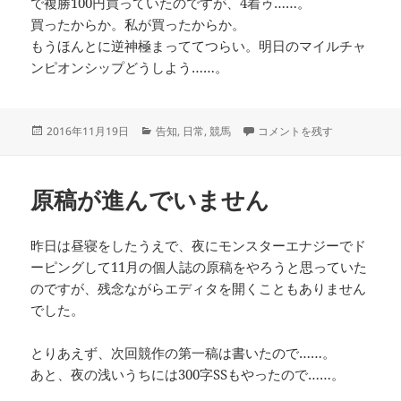
で複勝100円買っていたのですが、4着ゥ……。
買ったからか。私が買ったからか。
もうほんとに逆神極まっててつらい。明日のマイルチャ
ンピオンシップどうしよう……。
投
カ
近況あっと2016年11月 に
2016年11月19日
告知
,
日常
,
競馬
コメントを残す
稿
テ
日:
ゴ
リ
原稿が進んでいません
ー
昨日は昼寝をしたうえで、夜にモンスターエナジーでド
ーピングして11月の個人誌の原稿をやろうと思っていた
のですが、残念ながらエディタを開くこともありません
でした。
とりあえず、次回競作の第一稿は書いたので……。
あと、夜の浅いうちには300字SSもやったので……。