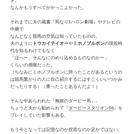
なんかもうすべてがかっこよかった。
それまでに夫の蔵書『馬なり1ハロン劇場』やテレビの
中継で
なんとなく競馬の空気は知っていたものの、
夫のように
トウカイテイオー
や
ミホノブルボン
の現役時
代を知るわけでもなく
「ほへー、そんなにのめり込めるものなのかー」
くらいの感慨だった。
（ちなみにミホノブルボンに跨ったことがあるというの
は競馬繋がりの人に自己紹介するにはすごくいいつかみ
だったりする）（乗ったことあるんだよ！）
そんな中あらわれた「無敗のダービー馬」。
ちょうど夫から勧められて『
ダービースタリオン04
』を
プレイしていた影響もある。
もう今となっては記憶なのか捏造なのか定かではない。