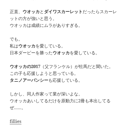
正直、
ウオッカ
と
ダイワスカーレット
だったらスカーレ
ットの方が強いと思う。
ウオッカは成績にムラがありすぎる。
でも。
私は
ウオッカ
を愛している。
日本ダービーを勝った
ウオッカ
を愛している。
ウオッカの2017
（父フランケル）が牡馬だと聞いた。
この子も応援しようと思っている。
タニノアーバンシー
も応援している。
しかし、同人作家って業が深いよな。
ウオッカあいしてるだけを原動力に2冊も本出してる
ぜ……。
fillies