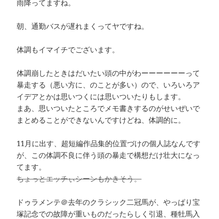
雨降ってますね。
朝、通勤バスが遅れまくってヤですね。
体調もイマイチでございます。
体調崩したときはだいたい頭の中がわーーーーーーって
暴走する（悪い方に、のことが多い）ので、いろいろア
イデアとかは思いつくには思いついたりもします。
まあ、思いついたところでメモ書きするのがせいぜいで
まとめることができないんですけどね、体調的に。
11月に出す、超短編作品集的位置づけの個人誌なんです
が、この体調不良に伴う頭の暴走で構想だけ壮大になっ
てます。
ちょっとエッチぃシーンもかきそう。
ドゥラメンテ＠去年のクラシック二冠馬が、やっぱり宝
塚記念での故障が重いものだったらしく引退、種牡馬入