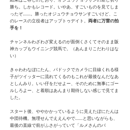
勝ち。しかもレコード。いやあ、すごいものを見てしま
ったぞ……。勝ったオジュウチョウサンすごいけど、こ
のレースの立役者はアップトゥデイト。
両者に万雷の拍
手を！
チャンネルわざわざ変えるのが面倒くさくてそのまま阪
神カップもウイニング競馬で。（あんまりこだわりはな
い）
きゃわわなぼにたん、パドックでカメラに目線くれる様
子がツイッターに流れてくるのもこれが最後なんだなあ
としんみり。いい仔をだせよー、そのために無事にゴー
ルしろよー、と着順はあんまり期待しない感じで見てま
した。
スタート後、ややかかっているように見えたぼにたんは
中団待機。無理せんでええんやで……と思いながらも、
最後の直線で前がふさがっていて「ルメさんのバ