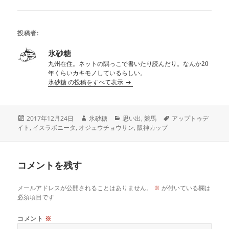
投稿者:
氷砂糖
九州在住。ネットの隅っこで書いたり読んだり。なんか20
年くらいカキモノしているらしい。
氷砂糖 の投稿をすべて表示
投
作
カ
タ
2017年12月24日
氷砂糖
思い出
,
競馬
アップトゥデ
稿
成
テ
グ
イト
,
イスラボニータ
,
オジュウチョウサン
,
阪神カップ
日:
者
ゴ
リ
ー
コメントを残す
メールアドレスが公開されることはありません。
※
が付いている欄は
必須項目です
コメント
※