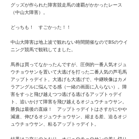
グッズが作られた障害競走馬の連覇がかかったレース
（中山大障害）。
どっちも！ すごかった！！
中山大障害は地上波で観れない時間開催なのでBSのウイ
ニング競馬で観戦してました。
馬券は買ってなかったんですが、圧倒的一番人気オジュ
ウチョウサンを置いて大逃げを打った二番人気の芦毛馬
アップトゥデイト。大逃げも大逃げで、中継映像はカメ
ラアングルに悩んでる感（一緒の画面に入らない）。障
害をすっと飛び越えつつ逃げる逃げるアップトゥデイ
ト、追いかけて障害を飛び越えるオジュウチョウサン。
勝負は最後の直線！ アップトゥデイトはさすがにやや
減速、伸びるオジュウチョウサン、縮まる差、迫るオジ
ュウチョウサン、粘るアップトゥデイト。
結果はご存じのとおり、オジュウチョウサンの差し切り