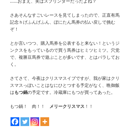
……おまえ、実はスプリンターだったよね？
さあそんなすごいレースを見てしまったので、正直有馬
記念ｈげふんげふん、ぼにたん馬券の払い戻しで挑む
ぞ！
とか言いつつ、購入馬券を公表すると来ない！というジ
ンクスをもっているので買う馬券はヒミツヒミツ。穴党
で、複勝豆馬券で遊ぶことが多いです、とはバラしてお
く。
さてさて、今夜はクリスマスイブですが、我が家はクリ
スマスっぽいことはなにひとつする予定がなく、晩御飯
は
もつ鍋
の予定です。冷蔵庫にもつが買ってあった。
もつ鍋！ 肉！！
メリークリスマス
！！