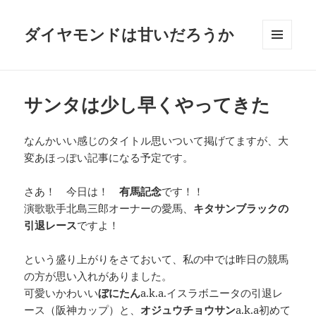
ダイヤモンドは甘いだろうか
メニュ
ーとウ
ィジェ
ット
サンタは少し早くやってきた
なんかいい感じのタイトル思いついて掲げてますが、大
変あほっぽい記事になる予定です。
さあ！ 今日は！
有馬記念
です！！
演歌歌手北島三郎オーナーの愛馬、
キタサンブラックの
引退レース
ですよ！
という盛り上がりをさておいて、私の中では昨日の競馬
の方が思い入れがありました。
可愛いかわいい
ぼにたん
a.k.a.イスラボニータの引退レ
ース（阪神カップ）と、
オジュウチョウサン
a.k.a初めて