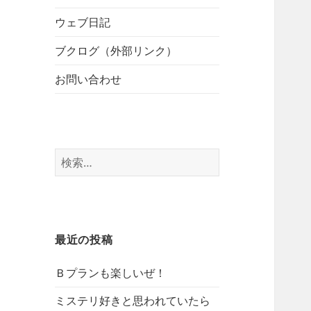
開
ブ
ー
メ
ウェブ日記
を
ニ
展
ブクログ（外部リンク）
ュ
開
ー
お問い合わせ
を
展
開
検
索:
最近の投稿
Ｂプランも楽しいぜ！
ミステリ好きと思われていたら