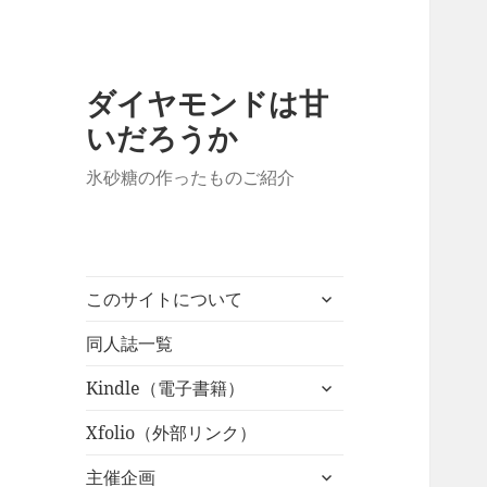
ダイヤモンドは甘
いだろうか
氷砂糖の作ったものご紹介
サ
このサイトについて
ブ
メ
同人誌一覧
ニ
サ
Kindle（電子書籍）
ュ
ブ
ー
メ
Xfolio（外部リンク）
を
ニ
展
サ
主催企画
ュ