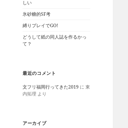
しい
氷砂糖的SF考
縛りプレイでGO!
どうして紙の同人誌を作るかっ
て？
最近のコメント
文フリ福岡行ってきた2019
に
東
内拓理
より
アーカイブ