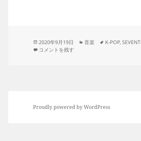
投
カ
タ
2020年9月19日
音楽
K-POP
,
SEVENT
稿
K-POPがキニナル に
テ
グ
コメントを残す
日:
ゴ
リ
ー
Proudly powered by WordPress