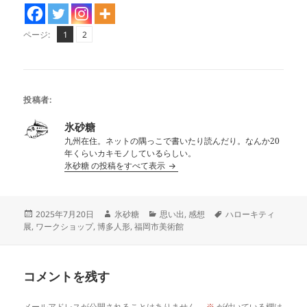
ペ
ペ
,
ページ:
1
2
ー
ー
ジ
ジ
投稿者:
氷砂糖
九州在住。ネットの隅っこで書いたり読んだり。なんか20
年くらいカキモノしているらしい。
氷砂糖 の投稿をすべて表示
投
作
カ
タ
2025年7月20日
氷砂糖
思い出
,
感想
ハローキティ
稿
成
テ
グ
展
,
ワークショップ
,
博多人形
,
福岡市美術館
日:
者
ゴ
リ
ー
コメントを残す
メールアドレスが公開されることはありません。
※
が付いている欄は