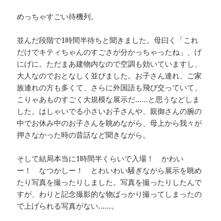
めっちゃすごい待機列。
並んだ段階で1時間半待ちと聞きました。母曰く「これ
だけでキティちゃんのすごさが分かっちゃったね」、げ
にげに。ただまあ建物内なので空調も効いていますし、
大人なのでおとなしく並びました。お子さん連れ、ご家
族連れの方も多くて、さらに外国語も飛び交っていて、
こりゃあものすごく大規模な展示だ……と思うなどしま
した。はしゃいでる小さいお子さんや、親御さんの腕の
中でお休み中のお子さんを眺めながら、母上から我々が
押さなかった時の昔話など聞きながら。
そして結局本当に1時間半くらいで入場！ かわい
ー！ なつかしー！ とわいわい騒ぎながら展示を眺め
たり写真を撮ったりしました。写真を撮ったりしたんで
すが、わりと記念撮影的な物ばっかり撮ってしまったの
で上げられる写真がない……。