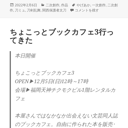
投
カ
タ
2022年2月6日
二次創作
,
作品
やげあか
,
一次創作
,
二次創
稿
テ
入稿しました！ に
グ
作
,
刀ミュ
,
刀剣乱舞
,
関西保護者太刀
コメントを残す
日:
ゴ
リ
ー
ちょこっとブックカフェ3行っ
てきた
本日開催
ちょこっとブックカフェ3
OPEN▶12月5日(日)12時～17時
会場▶福岡天神チクモクビル1階レンタルカ
フェ
本屋さんではなかなか出会えない文芸同人誌
のブックカフェ。自由に作られた本を販売･