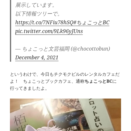
展示しています。
以下情報ツリーで。
https://t.co/7NFiu78hSQ
#ちょこっとBC
pic.twitter.com/9Lk96yJUns
— ちょこっと文芸福岡 (@chocottobun)
December 4, 2021
というわけで、今日もチクモクビルのレンタルカフェだ
よ！ ちょこっとブックカフェ、通称
ちょこっとBC
に
行ってきましたよ。