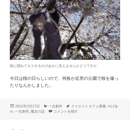
桜に隠れてキスするやげあかに見えませんかどうですか
今日は桜の日らしいので、何枚か近所の公園で桜を撮っ
たりなんかしました。
投
カ
タ
2022年3月27日
一次創作
クリエイトカフェ風雅
,
やげあ
稿
テ
久々の一次創作本 に
グ
か
,
一次創作
,
魔女の話
コメントを残す
日:
ゴ
リ
ー