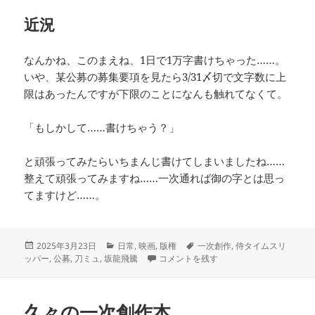
近況
なんかね、このまえね、1日で1万字書けちゃった……。
いや、某公募の募集要項を見たら3/31〆切で文字数に上
限はあったんですが下限のことになんも触れてなくて。
「もしかして……書けちゃう？」
と頑張ってみたらいちまんじ書けてしまいましたね……
整えて頑張ってみますね……一次通れば御の字とは思っ
てますけど……。
投
カ
タ
2025年3月23日
日常
,
映画
,
版権
一次創作
,
侍タイムスリ
稿
テ
観たぜ、観るぜ に
グ
ッパー
,
公募
,
刀ミュ
,
坂龍飛騰
コメントを残す
日:
ゴ
リ
ー
久々の一次創作本