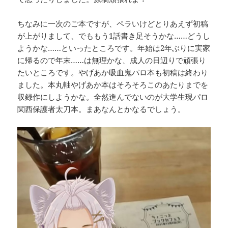
ちなみに一次のご本ですが、ペラいけどとりあえず初稿
が上がりまして、でももう1話書き足そうかな……どうし
ようかな……といったところです。年始は2年ぶりに実家
に帰るので年末……は無理かな、成人の日辺りで頑張り
たいところです。やげあか吸血鬼パロ本も初稿は終わり
ました。本丸軸やげあか本はそろそろこのあたりまでを
収録作にしようかな。全然進んでないのが大学生現パロ
関西保護者太刀本。まあなんとかなるでしょう。