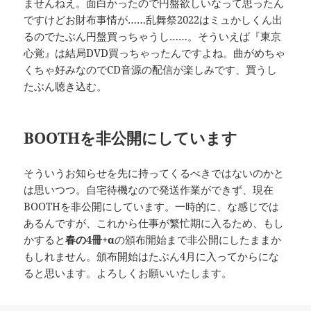
ませんねえ。面白かったので円盤欲しいなって思ったん
ですけどお財布事情が……乱舞祭2022はミュかしくん出
るのでたぶん円盤買っちゃうし……。そういえば『東京
心覚』は結局DVD買っちゃったんですよね。曲がめちゃ
くちゃ好みなのでCD音源の配信が楽しみです、買うし
たぶん聴き込む。
BOOTHを非公開にしています
そういうお知らせを先に持ってくるべきではないのかと
は思いつつ。自宅待機なので発送作業ができず、現在
BOOTHを非公開にしています。一時的に、な感じでは
あるんですが、これから仕事が繁忙期に入るため、もし
かすると
春の4冊+α
の頒布開始まで非公開にしたままか
もしれません。頒布開始はたぶん4月に入ってからにな
ると思います。よろしくお願いいたします。