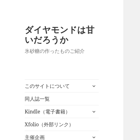
ダイヤモンドは甘
いだろうか
氷砂糖の作ったものご紹介
サ
このサイトについて
ブ
メ
同人誌一覧
ニ
サ
Kindle（電子書籍）
ュ
ブ
ー
メ
Xfolio（外部リンク）
を
ニ
展
サ
主催企画
ュ