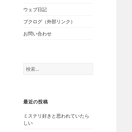
開
ブ
ー
メ
ウェブ日記
を
ニ
展
ブクログ（外部リンク）
ュ
開
ー
お問い合わせ
を
展
開
検
索:
最近の投稿
ミステリ好きと思われていたら
しい