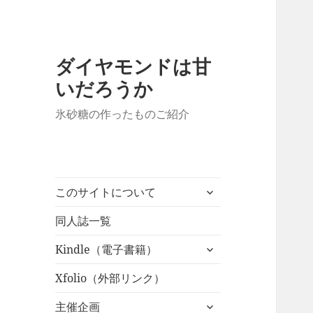
ダイヤモンドは甘
いだろうか
氷砂糖の作ったものご紹介
サ
このサイトについて
ブ
メ
同人誌一覧
ニ
サ
Kindle（電子書籍）
ュ
ブ
ー
メ
Xfolio（外部リンク）
を
ニ
展
サ
主催企画
ュ