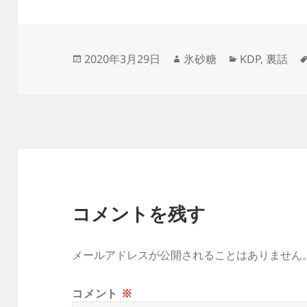
投
作
カ
2020年3月29日
氷砂糖
KDP
,
裏話
稿
成
テ
日:
者
ゴ
リ
ー
コメントを残す
メールアドレスが公開されることはありません
コメント
※