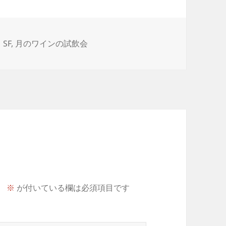
タ
SF
,
月のワインの試飲会
グ
。
※
が付いている欄は必須項目です