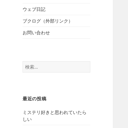
開
ブ
ー
メ
ウェブ日記
を
ニ
展
ブクログ（外部リンク）
ュ
開
ー
お問い合わせ
を
展
開
検
索:
最近の投稿
ミステリ好きと思われていたら
しい