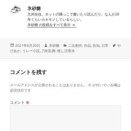
氷砂糖
九州在住。ネットの隅っこで書いたり読んだり。なんか20
年くらいカキモノしているらしい。
氷砂糖 の投稿をすべて表示
投
作
カ
タ
2021年6月20日
氷砂糖
二次創作
,
作品
,
告知
,
日常
や
稿
成
テ
グ
げあか
,
リレー小説
,
刀剣乱舞
,
推し活香水
日:
者
ゴ
リ
ー
コメントを残す
メールアドレスが公開されることはありません。
※
が付いている欄は
必須項目です
コメント
※