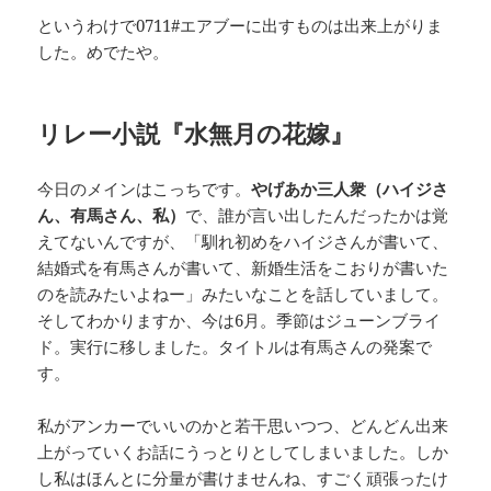
というわけで0711#エアブーに出すものは出来上がりま
した。めでたや。
リレー小説『水無月の花嫁』
今日のメインはこっちです。
やげあか三人衆（ハイジさ
ん、有馬さん、私）
で、誰が言い出したんだったかは覚
えてないんですが、「馴れ初めをハイジさんが書いて、
結婚式を有馬さんが書いて、新婚生活をこおりが書いた
のを読みたいよねー」みたいなことを話していまして。
そしてわかりますか、今は6月。季節はジューンブライ
ド。実行に移しました。タイトルは有馬さんの発案で
す。
私がアンカーでいいのかと若干思いつつ、どんどん出来
上がっていくお話にうっとりとしてしまいました。しか
し私はほんとに分量が書けませんね、すごく頑張ったけ