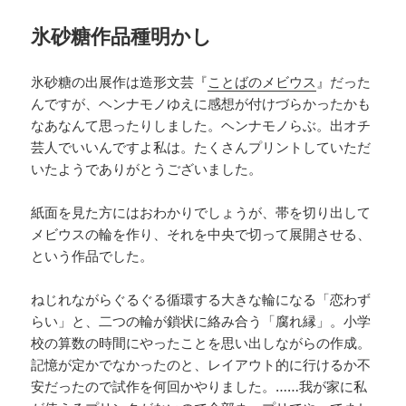
氷砂糖作品種明かし
氷砂糖の出展作は造形文芸『
ことばのメビウス
』だった
んですが、ヘンナモノゆえに感想が付けづらかったかも
なあなんて思ったりしました。ヘンナモノらぶ。出オチ
芸人でいいんですよ私は。たくさんプリントしていただ
いたようでありがとうございました。
紙面を見た方にはおわかりでしょうが、帯を切り出して
メビウスの輪を作り、それを中央で切って展開させる、
という作品でした。
ねじれながらぐるぐる循環する大きな輪になる「恋わず
らい」と、二つの輪が鎖状に絡み合う「腐れ縁」。小学
校の算数の時間にやったことを思い出しながらの作成。
記憶が定かでなかったのと、レイアウト的に行けるか不
安だったので試作を何回かやりました。……我が家に私