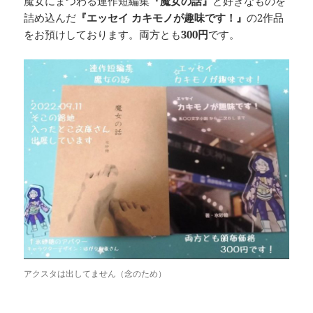
魔女にまつわる連作短編集
『魔女の話』
と好きなものを
詰め込んだ
『エッセイ カキモノが趣味です！』
の2作品
をお預けしております。両方とも
300円
です。
アクスタは出してません（念のため）