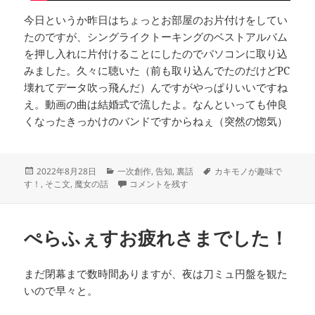
今日というか昨日はちょっとお部屋のお片付けをしてい
たのですが、シングライクトーキングのベストアルバム
を押し入れに片付けることにしたのでパソコンに取り込
みました。久々に聴いた（前も取り込んでたのだけどPC
壊れてデータ吹っ飛んだ）んですがやっぱりいいですね
え。動画の曲は結婚式で流したよ。なんといっても仲良
くなったきっかけのバンドですからねぇ（突然の惚気）
投
カ
タ
2022年8月28日
一次創作
,
告知
,
裏話
カキモノが趣味で
稿
テ
そこの路地入ったとこ文庫第六回に出展します 
グ
す！
,
そこ文
,
魔女の話
コメントを残す
日:
ゴ
リ
ー
ぺらふぇすお疲れさまでした！
まだ閉幕まで数時間ありますが、夜は刀ミュ円盤を観た
いので早々と。