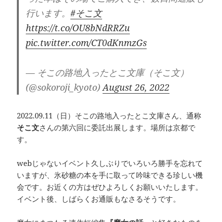
行います。
#そこ文
https://t.co/OU8bNdRRZu
pic.twitter.com/CT0dKnmzGs
— そこの路地入ったとこ文庫（そこ文）
(@sokoroji_kyoto)
August 26, 2022
2022.09.11（日）そこの路地入ったとこ文庫さん、通称
そこ文
さんの第六回に委託出展します。場所は京都で
す。
webじゃないイベント久しぶりでいろいろ勝手を忘れて
いますが、氷砂糖の本を手に取って吟味できる珍しい機
会です。お近くの方はぜひよろしくお願いいたします。
イベント後、しばらくお通販もなさるそうです。