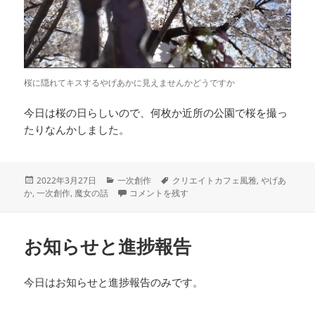
桜に隠れてキスするやげあかに見えませんかどうですか
今日は桜の日らしいので、何枚か近所の公園で桜を撮っ
たりなんかしました。
投
カ
タ
2022年3月27日
一次創作
クリエイトカフェ風雅
,
やげあ
稿
テ
久々の一次創作本 に
グ
か
,
一次創作
,
魔女の話
コメントを残す
日:
ゴ
リ
ー
お知らせと進捗報告
今日はお知らせと進捗報告のみです。