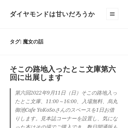
ダイヤモンドは甘いだろうか
メニュ
ーとウ
ィジェ
ット
タグ:
魔女の話
そこの路地入ったとこ文庫第六
回に出展します
第六回2022年9月11日（日）そこの路地入っ
たとこ文庫、11:00～16:00、入場無料、烏丸
御池Cafe YoKoSoさんのスペースを1日お借
りします。見本誌コーナーを設置し、気にな
った本はその場でご購入でき、数日間通販も