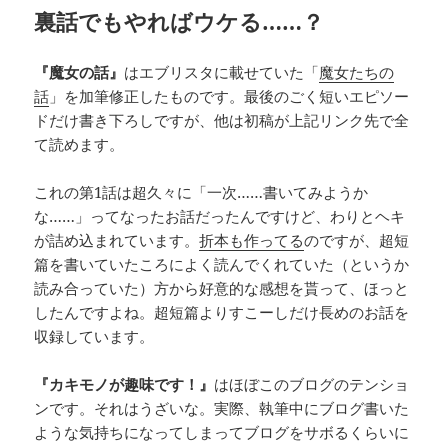
裏話でもやればウケる……？
『魔女の話』
はエブリスタに載せていた「
魔女たちの
話
」を加筆修正したものです。最後のごく短いエピソー
ドだけ書き下ろしですが、他は初稿が上記リンク先で全
て読めます。
これの第1話は超久々に「一次……書いてみようか
な……」ってなったお話だったんですけど、わりとヘキ
が詰め込まれています。
折本も作ってる
のですが、超短
篇を書いていたころによく読んでくれていた（というか
読み合っていた）方から好意的な感想を貰って、ほっと
したんですよね。超短篇よりすこーしだけ長めのお話を
収録しています。
『カキモノが趣味です！』
はほぼこのブログのテンショ
ンです。それはうざいな。実際、執筆中にブログ書いた
ような気持ちになってしまってブログをサボるくらいに