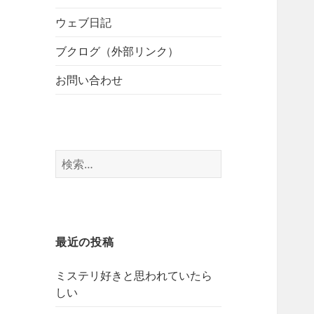
開
ブ
ー
メ
ウェブ日記
を
ニ
展
ブクログ（外部リンク）
ュ
開
ー
お問い合わせ
を
展
開
検
索:
最近の投稿
ミステリ好きと思われていたら
しい