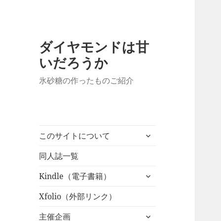
ダイヤモンドは甘
いだろうか
氷砂糖の作ったものご紹介
サ
このサイトについて
ブ
メ
同人誌一覧
ニ
サ
Kindle（電子書籍）
ュ
ブ
ー
メ
Xfolio（外部リンク）
を
ニ
展
サ
主催企画
ュ