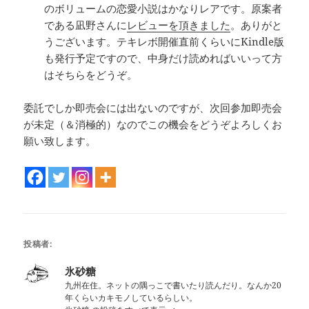
のボリュームの恋愛小説はかなりレアです。原案者
である凪野さんに
レビューを頂きました
。ありがと
うございます。テキレボ開催直前くらいにKindle版
も発行予定ですので、中身だけ読めればいいって方
はそちらをどうぞ。
委託でしか即売会には出ないのですが、次回参加即売会
が未定（＆消極的）なのでこの機会をどうぞよろしくお
願い致します。
投稿者:
氷砂糖
九州在住。ネットの隅っこで書いたり読んだり。なんか20
年くらいカキモノしているらしい。