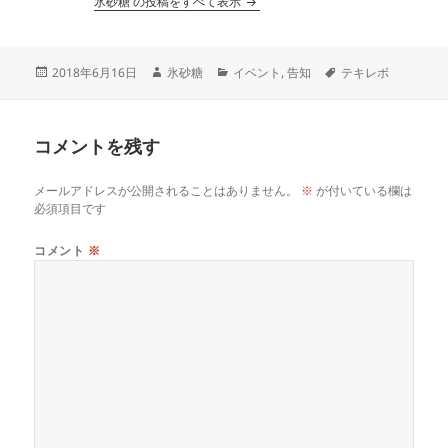
氷砂糖 の投稿をすべて表示
投
作
カ
タ
2018年6月16日
氷砂糖
イベント
,
告知
テキレボ
稿
成
テ
グ
日:
者
ゴ
リ
コメントを残す
ー
メールアドレスが公開されることはありません。
※
が付いている欄は
必須項目です
コメント
※