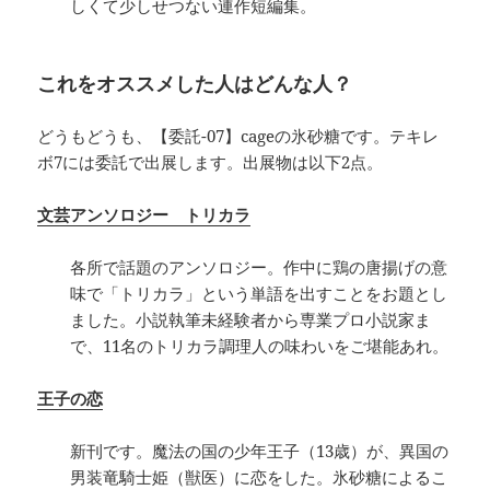
しくて少しせつない連作短編集。
これをオススメした人はどんな人？
どうもどうも、【委託-07】cageの氷砂糖です。テキレ
ボ7には委託で出展します。出展物は以下2点。
文芸アンソロジー トリカラ
各所で話題のアンソロジー。作中に鶏の唐揚げの意
味で「トリカラ」という単語を出すことをお題とし
ました。小説執筆未経験者から専業プロ小説家ま
で、11名のトリカラ調理人の味わいをご堪能あれ。
王子の恋
新刊です。魔法の国の少年王子（13歳）が、異国の
男装竜騎士姫（獣医）に恋をした。氷砂糖によるこ