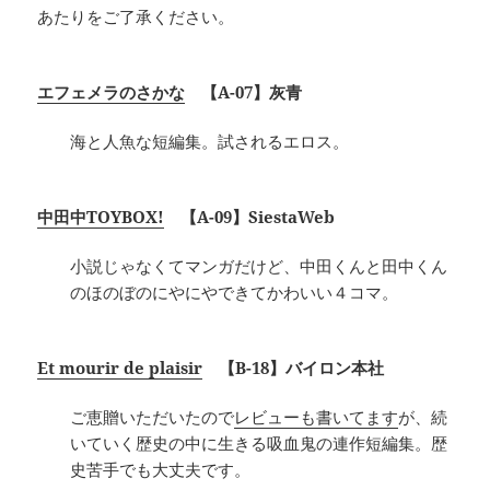
あたりをご了承ください。
エフェメラのさかな
【A-07】灰青
海と人魚な短編集。試されるエロス。
中田中TOYBOX!
【A-09】SiestaWeb
小説じゃなくてマンガだけど、中田くんと田中くん
のほのぼのにやにやできてかわいい４コマ。
Et mourir de plaisir
【B-18】バイロン本社
ご恵贈いただいたので
レビューも書いてます
が、続
いていく歴史の中に生きる吸血鬼の連作短編集。歴
史苦手でも大丈夫です。