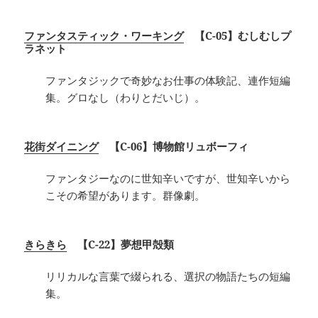
ファンタスティック・ワーキング
【C-05】むしむしプ
ラネット
ファンタジックで奇妙なお仕事の体験記、連作短編
集。グロなし（わりとだいじ）。
花街ダイニング
【C-06】博物館リュボーフィ
ファンタジーなのに世知辛いですが、世知辛いから
こその希望があります。群像劇。
きらきら
【C-22】夢想甲殻類
リリカルな言葉で綴られる、選択の物語たちの短編
集。