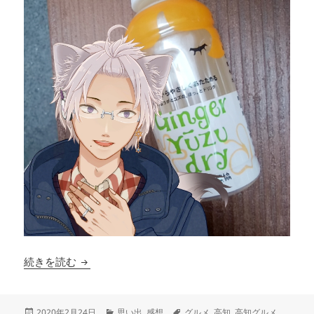
高知は美味しい
続きを読む
投
カ
タ
2020年2月24日
思い出
,
感想
グルメ
,
高知
,
高知グルメ