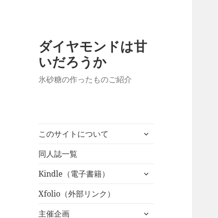
ダイヤモンドは甘
いだろうか
氷砂糖の作ったものご紹介
サ
このサイトについて
ブ
メ
同人誌一覧
ニ
サ
Kindle（電子書籍）
ュ
ブ
ー
メ
Xfolio（外部リンク）
を
ニ
展
サ
主催企画
ュ