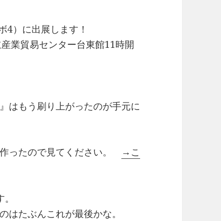
テキレボ4）に出展します！
都立産業貿易センター台東館11時開
』はもう刷り上がったのが手元に
を作ったので見てください。
→こ
す。
のはたぶんこれが最後かな。