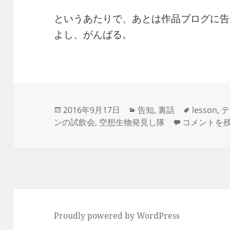
というあたりで、あとは作品ブログに告
よし、がんばる。
投
カ
タ
2016年9月17日
告知
,
裏話
lesson
,
テ
稿
テ
テキレボ4に
グ
ンの試飲会
,
空想生物発見し隊
コメントを
日:
ゴ
リ
ー
Proudly powered by WordPress