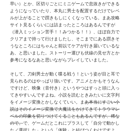
早い）とか、区切りごとにミニゲームで息抜きができる
ようになっていたり、本丸に男士を配置するだけでレベ
ルが上がることで躓きもしにくくなっている。まあ攻略
サイト見るくらいには詰まったところはあるんですが
（潜入ミッション苦手！！みつかる！！）、ほぼ自力で
クリアまで持って行けましたし、そこまでにある躓きそ
うなところにはちゃんと前以てケアが行き届いているな
あ、と思いました。ストーリー運びも伏線の見せ方とか
参考になるなあと思いながらプレイしていました。
そして、刀剣男士が動く喋る戦う！という姿が目と耳で
見られるのはやっぱり強いです。アニメとかもそうなん
ですけど、映像（音付き）というやつはすっと頭に入っ
てきやすいんですよね。小説を読むときみたいに文字列
をイメージ変換とかしなくていい。ま
あ本当にすごい小
説はそのイメージ変換で大魔法をかけてきてトラウマレ
ベルの印象を切りつけてくることもあるんですが、稀な
ので。
で、ゲームだとこれにプラスして「自分で動かし
た／選択した」という「体験」と結びつくわけですよ。