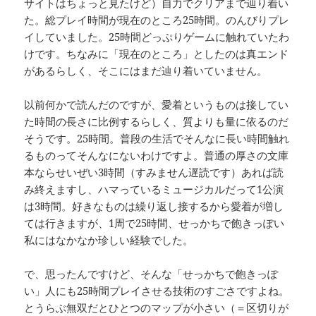
サイトはちょっと見たけど）自力でクリアまで辿り着い
た。総プレイ時間が現在のところ25時間。のんびりプレ
イしていました。25時間どっぷりゲームに触れていたわ
けです。ちなみに「現在のところ」としたのは真エンド
があるらしく、そこにはまだ辿り着いていません。
以前何かで読んだのですが、愛着というものは接してい
た時間の長さに比例するらしく、質よりも量に依るのだ
そうです。25時間。普段の生活でそんなに長い時間触れ
るものってそんなにないわけですよ。普通の厚さの文庫
本ならせいぜい3時間（すみません遅読です）あれば読
み終えますし、ハマっているミュージカルだって1公演
は3時間。好きなものは繰り返し接するから愛着が増し
ては行きますが、1周で25時間、せっかちで飽きっぽい
私にはなかなか珍しい経験でした。
で、思ったんですけど、そんな「せっかちで飽きっぽ
い」人にも25時間プレイさせる技術のすごさですよね。
とうらぶ無双だとひとつのマップが小さい（＝区切りが