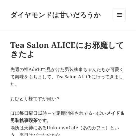
ダイヤモンドは甘いだろうか
メニュ
ーとウ
ィジェ
ット
Tea Salon ALICEにお邪魔して
きたよ
先週の福Ade10で見かけた男装執事ちゃんたちが可愛く
て興味をもちまして、Tea Salon ALICEに行ってきまし
た。
おひとり様ですが何か？
ほぼ毎日曜日12時～で定期開催されてるっぽい
メイド＆
男装執事喫茶
です。
場所は天神にあるUnknownCafe（あのカフェ）とい
う、平日はバーなのかな。