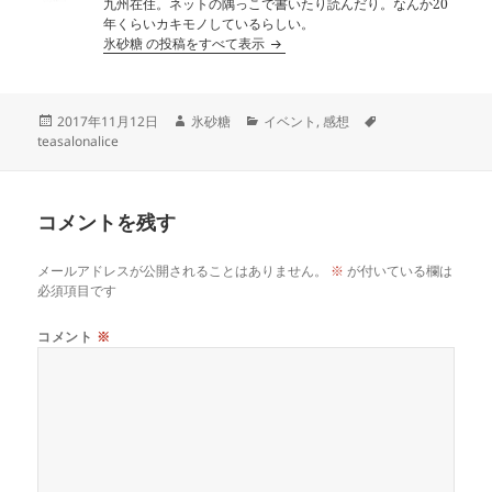
九州在住。ネットの隅っこで書いたり読んだり。なんか20
年くらいカキモノしているらしい。
氷砂糖 の投稿をすべて表示
投
作
カ
タ
2017年11月12日
氷砂糖
イベント
,
感想
稿
成
テ
グ
teasalonalice
日:
者
ゴ
リ
ー
コメントを残す
メールアドレスが公開されることはありません。
※
が付いている欄は
必須項目です
コメント
※