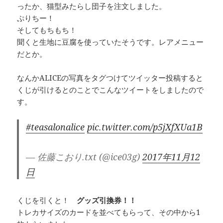
ったか、猫型みたらし団子を注文しました。
ぷりちー！
そしてもちもち！
聞くと生地に豆腐を使っていたそうです。レアメニュー
だとか。
なんかALICEの写真をタグつけてツイッター投稿すると
くじが引けるとのことでこんなツイートをしましたので
す。
#teasalonalice
pic.twitter.com/p5jXfXUa1B
— 佐藤こおり.txt (@ice03g)
2017年11月12
日
くじを引くと！
グッズ引換券！！
トレカサイズのカードを並べてもらって、その中から1