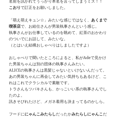
名前を訊かれてうっかり本名を言ってしまうミス！！
こおり
で訂正をお願いしました。
「萌え萌えキュン☆」みたいな感じではなく、
あくまで
喫茶店
で、お給仕さんが男装執事さんという感じ。
執事さんがお仕事しているのを眺めて、紅茶のおかわり
のついでにお話して、みたいな。
（とはいえ結構おしゃべりはしましたですよ）
おしゃべりで聞いたところによると、私がAdeで見かけ
た男装ちゃんは別の団体の執事さんみたい。
ALICEの執事さんは黒髪じゃないといけないんだって。
あの男装ちゃんに再会してみたい気持ちもあるけど、こ
れはこれでクラシカルで素敵です。
トラさんもツバキさんも、かっこいい系の執事さんでし
たのよ。
訊きそびれたけど、メガネ着用も決まってるのかしら。
フードに
にゃんこみたらし
だったか
みたらしにゃんこ
だ