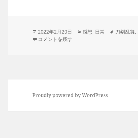
投
カ
タ
2022年2月20日
感想
,
日常
刀剣乱舞
,
稿
刀剣乱舞無双、始めました に
テ
グ
コメントを残す
日:
ゴ
リ
ー
Proudly powered by WordPress