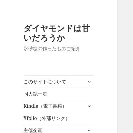
ダイヤモンドは甘
いだろうか
氷砂糖の作ったものご紹介
サ
このサイトについて
ブ
メ
同人誌一覧
ニ
サ
Kindle（電子書籍）
ュ
ブ
ー
メ
Xfolio（外部リンク）
を
ニ
展
サ
主催企画
ュ