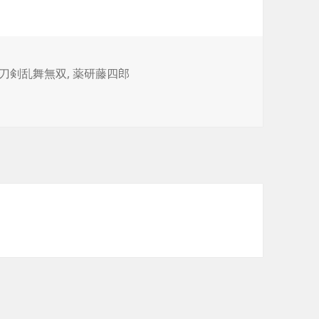
刀剣乱舞無双
,
薬研藤四郎