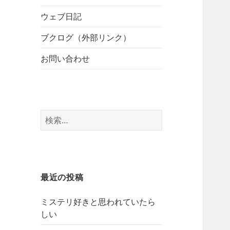
開
ブ
ー
メ
ウェブ日記
を
ニ
展
ブクログ（外部リンク）
ュ
開
ー
お問い合わせ
を
展
開
検
索:
最近の投稿
ミステリ好きと思われていたら
しい