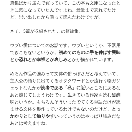
篇集ばかり選んで買っていて、この本も文庫になったと
きに気になっていたんですよね。最近まで忘れてたけ
ど。思い出したから買って読んだわけですが。
さて、5篇が収録されたこの短編集。
ウブい愛についてのお話です。ウブいというか、不器用
でぎこちないというか。
初めてのものに手を伸ばす興味
とか恐れとか幸福とか哀しみ
とかが描かれています。
めろん作品の強みって文体の俗っぽさだと考えていて、
主人公の語りに出てくるオタクワードとか流行り物ガジ
ェットなんかが
読者である「私」に近い
ところにあるな
あと感じてしまうわけです。生きている作家を読む醍醐
味というか。もちろんそういったでてくる単語だけが読
ませる文体を形作っているわけでもないのだけど、
とっ
かかりとして触りやすい
っていうのはやっぱり強みだな
あとは考えますね。