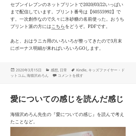
セブンイレブンのネットプリントで2020/03/22いっぱい
まで配信しています。プリント番号は【60555992】で
す。一次創作なので久々に氷砂糖の名前使った。おうち
プリント派の方には
こちら
をどうぞ。PDFです。
あと、おはラニカ用のいろいろが整ってきたので3月末
にボーナス明細が来ればいろいろGOします。
投
カ
タ
2020年3月15日
感想
,
日常
Kindle
,
キッズファイヤー・ド
稿
テ
コミックス版キッズファイヤー・ドットコムを読
グ
ットコム
,
海猫沢めろん
コメントを残す
日:
ゴ
リ
ー
愛についての感じを読んだ感じ
海猫沢めろん先生の『愛についての感じ』を読んで考え
たことなど。