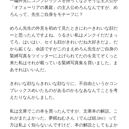
一編外見にコンプレックスを持ってなさそうな主人公が
「オフェーリアの裏庭」の主人公めろんなんですが、め
ろんって、先生ご自身をモチーフに？
めろん先生の外見を初めて見たときにわーきれいな顔だ
ーと思ったんですよね。うるさい私はメンクイだだまっ
てろ。はいはい、セイも顔がきれいだね大好きだよ。だ
から妬くな。余談ですがこのまえめろん先生がご自身の
緊縛写真をツイッターに上げられてたのを見てぞくっと
来た私はそれが載っている緊縛写真集を買いました。ま
あそれはいいんだ。
きれいな顔ならきれいな顔なりに、不自由というかコン
プレックスめいたものがあるのかもなあなんてことを考
えたりなんかしました。
私は文庫でこの本を買ったんですが、文庫本の解説。こ
れがまたよかった。夢眠ねむさん（でんぱ組.inc）って
方は私よく知らないんですけど、本の解説としてもよか