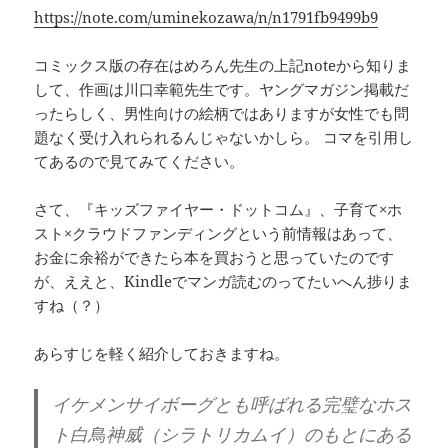
https://note.com/uminekozawa/n/n1791fb9499b9
コミックス版の存在はめろん先生の上記noteから知りま
して、作画は川口幸範先生です。ヤングマガジン掲載だ
ったらしく、男性向けの絵柄ではありますが女性でも問
題なく受け入れられるんじゃないかしら。 コマを引用し
てあるので見てみてください。
さて、『キッズファイヤー・ドットコム』、子育て×ホ
スト×クラウドファンディングという前情報はあって、
お金に余裕ができたら本を買おうと思っていたのです
が、ええと、Kindleでマンガ読むのってたいへん捗りま
すね（？）
あらすじを軽く紹介しておきますね。
イケメンサイボーグとも呼ばれる完璧なホス
ト白鳥神威（シラトリカムイ）のもとにある