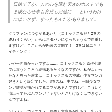
日捨て子が。人の心を読む天才のホストであ
る彼なら仕事も育児も完璧に……というわけ
にはいかず、すったもんだがありまして。
クラファンにつながるあたり（コミックス版だと2巻の
終わりくらい）からはネタバレになっちゃうんで自重し
ますけど、ここからが怒涛の展開で！ 3巻は超エキサ
イティング！
いやー面白かったですよ……。コミックス版と原作小説
では違うところも結構あるそうなのですが、私がよかっ
たなと思った演出は、コミックス版の神威が少女マンガ
好きという設定でした。3巻のね、中でね、一瞬少女マ
ンガ雑誌が描かれてるコマがあるんですけど、こういう
演出ってたぶんマンガじゃないとさりげなくはできない
んですよね。
というわけでオススメ。原作も文庫版が出る？ 出た？