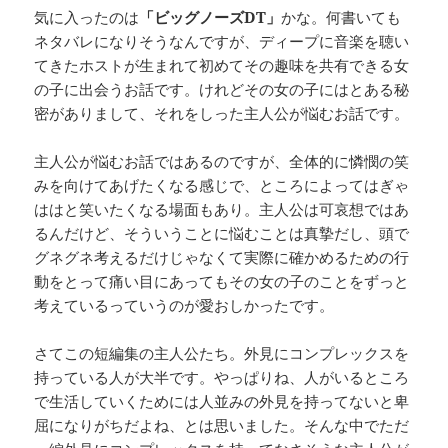
気に入ったのは
「ビッグノーズDT」
かな。何書いても
ネタバレになりそうなんですが、ディープに音楽を聴い
てきたホストが生まれて初めてその趣味を共有できる女
の子に出会うお話です。けれどその女の子にはとある秘
密がありまして、それをしった主人公が悩むお話です。
主人公が悩むお話ではあるのですが、全体的に憐憫の笑
みを向けてあげたくなる感じで、ところによってはぎゃ
ははと笑いたくなる場面もあり。主人公は可哀想ではあ
るんだけど、そういうことに悩むことは真摯だし、頭で
グネグネ考えるだけじゃなくて実際に確かめるための行
動をとって痛い目にあってもその女の子のことをずっと
考えているっていうのが愛おしかったです。
さてこの短編集の主人公たち。外見にコンプレックスを
持っている人が大半です。やっぱりね、人がいるところ
で生活していくためには人並みの外見を持ってないと卑
屈になりがちだよね、とは思いました。そんな中でただ