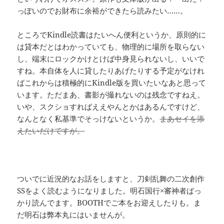
っぽいのでお財布に余裕ができたら読みたい……。
ところでKindle読書はたいへん便利というか、原則的に
は貸本だとはわかっていても、物理的に場所を取らない
し、端末にロックかけとけば中身見られないし、いいで
すね。本自体を人に貸したりあげたりする予定がなけれ
ばこれからは積極的にKindle版を買いたいなあと思って
います。ただまあ、書影が撮れないのは残念ですねえ。
いや、スクショすればええやんとかはあるんですけど、
なんとなく私基準でそっけないというか。
まあセイを添
えたいだけですが。
ついでに近況的なお話をしますと、刀剣乱舞の二次創作
SSをよく読むようになりました。明石国行×審神者ばっ
かり読んでます。BOOTHでご本をお迎えしたりも。ま
だ明石は弊本丸にはいませんが。