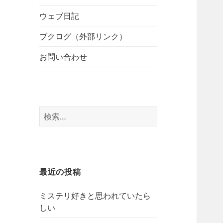
開
ブ
ー
メ
ウェブ日記
を
ニ
展
ブクログ（外部リンク）
ュ
開
ー
お問い合わせ
を
展
開
検
索:
最近の投稿
ミステリ好きと思われていたら
しい