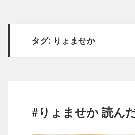
タグ:
りょませか
#りょませか 読ん