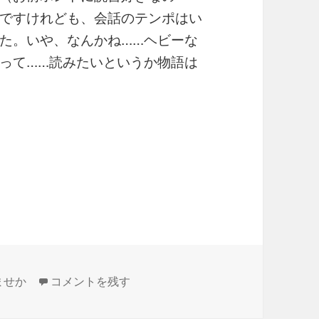
ですけれども、会話のテンポはい
た。いや、なんかね……ヘビーな
って……読みたいというか物語は
#りょませか 読んだよ に
ませか
コメントを残す