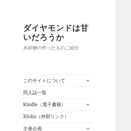
ダイヤモンドは甘
いだろうか
氷砂糖の作ったものご紹介
サ
このサイトについて
ブ
メ
同人誌一覧
ニ
サ
Kindle（電子書籍）
ュ
ブ
ー
メ
Xfolio（外部リンク）
を
ニ
展
サ
主催企画
ュ