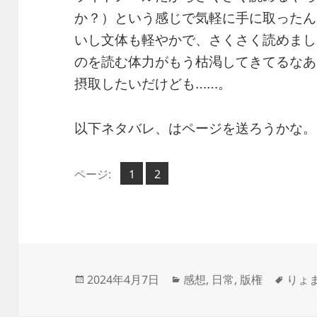
か？）という感じで気軽に手に取ったん
いし文体も軽やかで、さくさく読めまし
のを読む体力がもう枯渇してきてるなあ
摂取したいだけども……。
以下ネタバレ、はページを送ろうかな。
ペ
ペ
ページ:
1
2
,
ー
ー
ジ
ジ
投
カ
タ
2024年4月7日
感想
,
日常
,
版権
りょ
稿
テ
グ
日:
ゴ