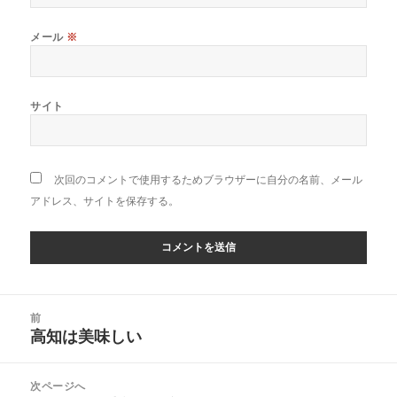
メール
※
サイト
次回のコメントで使用するためブラウザーに自分の名前、メール
アドレス、サイトを保存する。
投
前
稿
高知は美味しい
前
ナ
の
ビ
投
次ページへ
ゲ