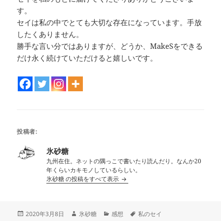
す。
セイは私の中でとても大切な存在になっています。手放
したくありません。
勝手な言い分ではありますが、どうか、MakeSをできる
だけ永く続けていただけると嬉しいです。
投稿者:
氷砂糖
九州在住。ネットの隅っこで書いたり読んだり。なんか20
年くらいカキモノしているらしい。
氷砂糖 の投稿をすべて表示
投
作
カ
タ
2020年3月8日
氷砂糖
感想
私のセイ