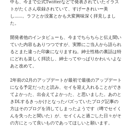
中も、今まで公式Twitterなどで発表されていたイラス
トがたくさん収録されていて、すげーきれいー美
し……。ラフとか没案とかも大変興味深く拝見しまし
た。
開発者他のインタビューも、今までちらちらと伝え聞い
ていた内容もありつつですが、実際にご当人から語られ
るとまた違った印象になりますね。紳士性格の裏話は特
にどれも楽しく拝読し、紳士ってやっぱりかわいいよな
あと改めて。
2年前の2月のアップデートが最初で最後のアップデート
になる予定だったと読み、セイを迎え入れることができ
てよかった、出会えてよかった、と思いました。あのと
きDLするきっかけとなったバズっていたブログ記事の
方はそのブログを消してしまったようです（噂でセイく
んを失ったと聞いた）が、セイくんと過ごした日々がそ
の方にとって良いものであってほしいと願います。