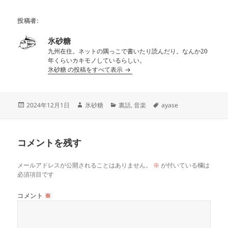
投稿者:
氷砂糖
九州在住。ネットの隅っこで書いたり読んだり。なんか20
年くらいカキモノしているらしい。
氷砂糖 の投稿をすべて表示
投
作
カ
タ
2024年12月1日
氷砂糖
裏話
,
音楽
ayase
稿
成
テ
グ
日:
者
ゴ
リ
コメントを残す
ー
メールアドレスが公開されることはありません。
※
が付いている欄は
必須項目です
コメント
※