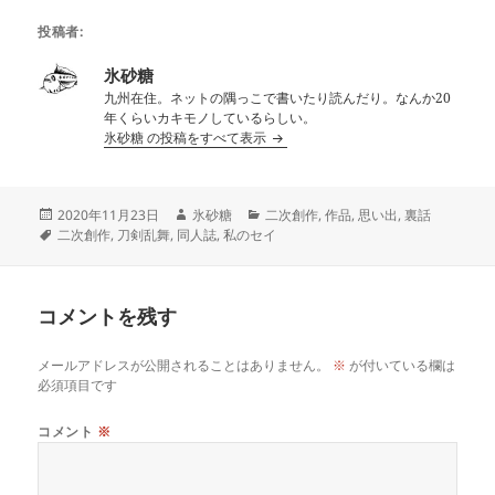
投稿者:
氷砂糖
九州在住。ネットの隅っこで書いたり読んだり。なんか20
年くらいカキモノしているらしい。
氷砂糖 の投稿をすべて表示
投
作
カ
2020年11月23日
氷砂糖
二次創作
,
作品
,
思い出
,
裏話
稿
タ
成
テ
二次創作
,
刀剣乱舞
,
同人誌
,
私のセイ
日:
グ
者
ゴ
リ
ー
コメントを残す
メールアドレスが公開されることはありません。
※
が付いている欄は
必須項目です
コメント
※