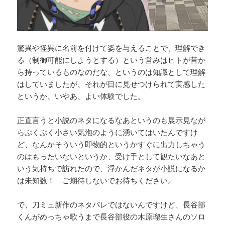
驚異や怪異に名前を付けて姿を与えることで、理解でき
る（制御可能にしようとする）という営みはヒトが昔か
ら持っているものなのだな、というのは知識として理解
はしていましたが、それが目に見せつけられて実感した
というか、いやあ、よい体験でした。
正直言うと小説のネタになるなあというのも展示見なが
らぷくぷく小さい気泡のように湧いてはいたんですけ
ど、なんかそういう即物的というかすぐに出力しちゃう
のはもったいないというか、受け手として観たいなあと
いう気持ちで訪れたので、浮かんだネタが小説になるか
は未知数！ ご期待しないでお待ちください。
で、刀ミュ新作のネタバレではないんですけど、長谷部
くんがめっちゃ歌うまで長谷部役の木原瑠生さんのソロ