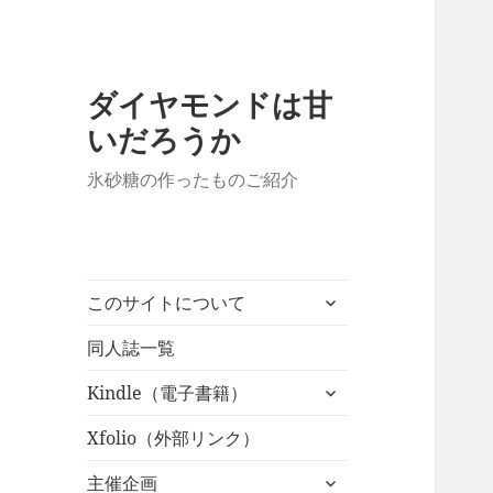
ダイヤモンドは甘
いだろうか
氷砂糖の作ったものご紹介
サ
このサイトについて
ブ
メ
同人誌一覧
ニ
サ
Kindle（電子書籍）
ュ
ブ
ー
メ
Xfolio（外部リンク）
を
ニ
展
サ
主催企画
ュ