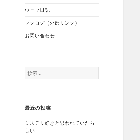
開
ブ
ー
メ
ウェブ日記
を
ニ
展
ブクログ（外部リンク）
ュ
開
ー
お問い合わせ
を
展
開
検
索:
最近の投稿
ミステリ好きと思われていたら
しい