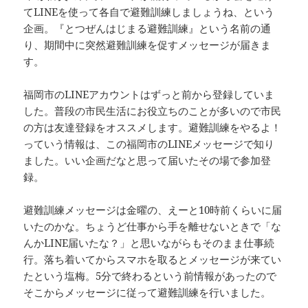
てLINEを使って各自で避難訓練しましょうね、という
企画。『とつぜんはじまる避難訓練』という名前の通
り、期間中に突然避難訓練を促すメッセージが届きま
す。
福岡市のLINEアカウントはずっと前から登録していま
した。普段の市民生活にお役立ちのことが多いので市民
の方は友達登録をオススメします。避難訓練をやるよ！
っていう情報は、この福岡市のLINEメッセージで知り
ました。いい企画だなと思って届いたその場で参加登
録。
避難訓練メッセージは金曜の、えーと10時前くらいに届
いたのかな。ちょうど仕事から手を離せないときで「な
んかLINE届いたな？」と思いながらもそのまま仕事続
行。落ち着いてからスマホを取るとメッセージが来てい
たという塩梅。5分で終わるという前情報があったので
そこからメッセージに従って避難訓練を行いました。