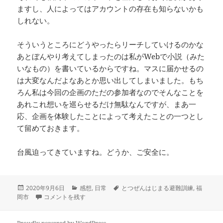
ますし、人によってはアカウントの存在も知らないかも
しれない。
そういうところにどうやったらリーチしていけるのかな
あとぼんやり考えてしまったのは私がWebで小説（みた
いなもの）を書いているからですね。マスに届かせるの
は大変なんだよなあとか思い出してしまいました。もち
ろん私は今回の企画のただの参加者なのでそんなことを
あれこれ想いを巡らせるだけ無駄なんですが、まあ一
応、企画を体験したことによって考えたことの一つとし
て留めておきます。
台風迫ってきていますね。どうか、ご安全に。
投
カ
タ
2020年9月6日
感想
,
日常
とつぜんはじまる避難訓練
,
福
稿
とつぜんはじまる避難訓練に参加しました に
テ
グ
岡市
コメントを残す
日:
ゴ
リ